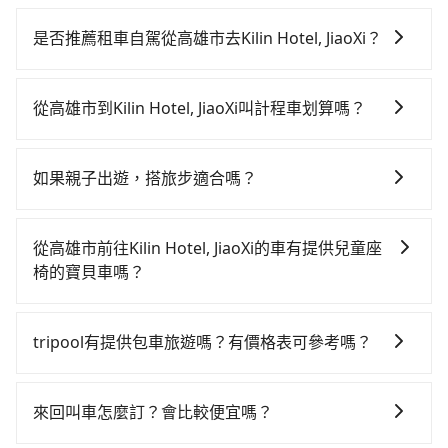
若要從高雄市區搭高鐵前往Kilin Hotel, JiaoXi，高鐵省
時、較貴！從最早05:50一直到22:10，左營-南港一天最
是否推薦租車自駕從高雄市去Kilin Hotel, JiaoXi？
多有87班次高鐵可搭乘。假設從高雄市三民區前往最靠
如你有駕照又不排斥自駕，且又不需要利用移動的時間
近的左營高鐵站，叫一輛計程車花費約200元、車程約
在車上休息，那在高雄市三民區有約25間租車車行，比
25分鐘。抵達高鐵站後，步行進站、現場購票並於月台
從高雄市到Kilin Hotel, JiaoXi叫計程車划算嗎？
方說德馬租賃、裳悅實業、旭鼎租賃。一般租車以天為
排隊的時間約20分鐘，再乘坐105~145分鐘（平均125
如選擇小黃直達，在高雄可以透過app叫車的有55688台
單位，小轎車如Toyota Altis、Nissan Tiida，一天租金
分）的高鐵從左營站前往南港高鐵站，每人票價1,530
灣大車隊、Uber、Line Taxi、Yoxi等，如果在路邊攔不
約$1,500，九人座如Hyundai Starex或Volkswagen
元，再用10分鐘出站、等待車站前排班的計程車，搭上
如果親子出遊，搭旅步適合嗎？
到車，也可考慮打電話至附近的計程車隊，如伍福交
T5，一天$4,500起，油錢（每公里約3元）、eTag（每
小黃後約花50分鐘、車費900元後，抵達Kilin Hotel,
適合的，另外旅步也特別為您心愛的寶貝準備了兒童座
通、好客來計程車、有限責任高雄市大昌計程車等叫車
公里約1元）、路邊停車（每小時約40元）、保險費、罰
JiaoXi (宜蘭縣礁溪鄉) 的目的地。全程加上轉車時間共3
椅及兒童用增高墊供您選購(租借300元/個)，讓您和孩子
看看。依照里程跳錶計算，價格約為7,895~9,500元間，
單另計多數租車合約上都會載明每日里程限定200~400
從高雄市前往Kilin Hotel, JiaoXi的車有提供兒童座
小時46分鐘，假設4位同行，高鐵加轉乘之平均每人花費
出遊時安全更有保障。
但如改預約tripool可省高達$2,600。但如果要考慮到回
公里，超過還會額外加收100~2,000元不等的費用。由
椅的寶貝車嗎？
為1,810元。但如果全程使用tripool並到府專車接送，
程，宜蘭縣僅有合法計程車約750輛，數量約為高雄市的
於絕大多數的租車公司都沒有提供甲租乙還的服務，假
則每人平均花費約1,730元，費時4小時21分鐘。長距離
台灣法律有規定，無論年紀大小，所有乘客乘車時均需
10%、密度僅雙北的0.9%，其叫車的難度是雙北市的
設你當天就往返高雄市（三民區）與Kilin Hotel,
移動確實搭乘高鐵可以比坐車快35分鐘，但卻要額外支
繫好安全帶，如四歲以下或身高不足的幼童無法正常綁
120倍。綜合以上，無論在價格或服務品質上，tripool
tripool有提供包車旅遊嗎？有價格表可參考嗎？
JiaoXi，預計的小轎車花費為$5,000或九人座$8,000。
出約320元的交通費，所以對於不是這麼趕時間的人來
安全帶，則需使用嬰兒/兒童座椅或輔以增高墊。如有幼
都是你從高雄市到Kilin Hotel, JiaoXi的最佳選擇。
當然這金額比搭計程車便宜，如Kilin Hotel, JiaoXi的室
說，預約tripool還是比較划算的。如果你是三人以下要
tripool提供全台各地包括Kilin Hotel, JiaoXi與高雄市的
童同行，在預訂tripool的寶貝車時，可以直接在網站勾
內設施非常豐富或你想去的旅遊景點就在周邊，租車一
乘車，也可參考tripool的拼車共乘服務，最多可再節省
包車旅遊，從單純的單趟接送到算時間的計時包車都
選租用適合1~4歲的兒童汽車座椅或4歲以上的增高墊，
來回叫車怎麼訂？會比較便宜嗎？
整天就略顯浪費。再者，租車地點可能離你的住家/辦公
50%的交通費用。
有，可彈性選擇2~12小時的服務，滿足家族出遊、朋友
如有新生兒需要0~1歲的嬰兒後向汽座，可先向客服人員
室/起點還有段路，且須配合車行營業時間做租還動作，