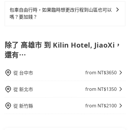
為了乘客未來可能的訂單修改或取消，每筆訂單只含一
聚會、婚喪喜慶等不同的需求。價格透明、無隱藏費
確認庫存再行租用，每個300元。當然，更鼓勵父母自行
另外承租過程繁瑣，租還通常需額外花費30分鐘做簽約
趟車的資訊，所以如果需要來回叫車，請分兩筆訂單預
用，網站試算即真實價格，免去來回電話確認。一天包
攜帶汽車座椅，不僅家中小寶貝坐的舒適習慣。
包車自由行時，如果臨時想更改行程到山區也可以
與車體檢查，甚至還要先自行加滿油，如遇到不肖業
定。至於價格已經市場最優惠，並無特別針對來回車趟
車的價格可能跟其他車隊相差無幾，但是如果只需要短
嗎？要加錢？
者，還車時可能遭遇各種莫名理由而被額外收費，風險
做額外折扣，但如果手上有優惠代碼，歡迎直接使用，
時數或者單程專車服務者，敢大聲說我們價格絕對最划
可謂不小。
可以的，當您的旅程需要穿越山區或是高海拔地區時，
不限單程或來回。
算。網站上可直接挑選小轎車、休旅車、或九人座箱型
旅步可能會根據行經的路線是否超過海拔1500公尺來進
車，如需10人以上巴士，請來信洽詢。
行額外的費用收取。但是，這些費用會在您下訂單後、
除了 高雄市 到 Kilin Hotel, JiaoXi，
出發前先與您進行確認，確保您明確知道所有的費用。
還有⋯
我們會透過Email的方式向您說明收費細節，讓您能更放
心地享受旅步為您提供的服務。
from NT$
3650
從
台中市
from NT$
1350
從
新北市
from NT$
2100
從
新竹縣