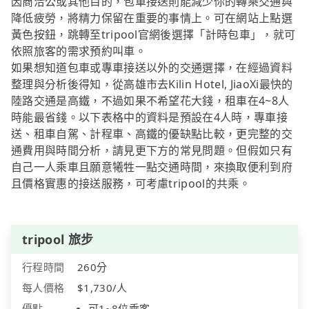
因商洽公或其他目的，包車接送則能減少你的轉乘交通與
降低疲勞，將精力保留在重要的事情上。可在網站上點選
黃色按鈕，跳轉至tripool官網後選擇「計時包車」，就可
依照旅客的需求預約叫車。
如果想知道包車或專車接送以外的交通選擇，在經過資料
整理與分析後得知，從高雄市去Kilin Hotel, JiaoXi最快的
陸路交通是高鐵，不過如果不希望花大錢，租車在4~8人
時能最省錢。以下表格中的資料是預設在4人時，專車接
送、租車自駕、計程車、高鐵的優缺點比較，更完整的交
通費用與時間分析，請見更下方的常見問題。但假如只有
自己一人乘車且願意犧牲一點交通時間，來換取便利到府
且價格實惠的接送服務，可考慮tripool的共乘。
tripool 旅步
行程時間
260分
每人價格
$1,730/人
優點
可1~8位乘客