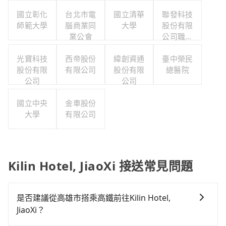
國立彰化
台北市電
國立清華
聯發科技
師範大學
腦商業同
大學
股份有限
業公會
公司職工
福利委員
光寶科技
西帝股份
緯創資通
臺中榮民
會
股份有限
有限公司
股份有限
總醫院
公司
公司
國立中央
金車股份
大學
有限公司
Kilin Hotel, JiaoXi 接送常見問題
是否建議從高雄市搭乘高鐵前往Kilin Hotel,
JiaoXi？