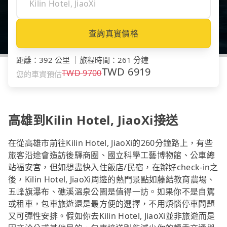
查詢真實價格
距離
：
392 公里
｜
旅程時間
：
261 分鐘
TWD
6919
TWD
9700
您的車資預估
高雄到Kilin Hotel, JiaoXi接送
在從高雄市前往Kilin Hotel, JiaoXi的260分鐘路上，有些
旅客沿途會造訪後驛商圈、國立科學工藝博物館、公車總
站福安宮，但如想盡快入住飯店/民宿，在辦好check-in之
後，Kilin Hotel, JiaoXi周邊的熱門景點如藤結教育農場、
五峰旗瀑布、礁溪溫泉公園是值得一訪。如果你不是自駕
或租車，包車旅遊還是最方便的選擇，不用煩惱停車問題
又可彈性安排。假如你去Kilin Hotel, JiaoXi並非旅遊而是