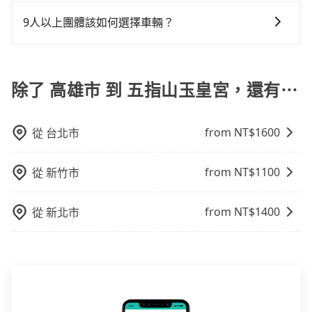
為了乘客未來可能的訂單修改或取消，每筆訂單只含一
用戶卻遲遲尚未歸還，又或者要還車時卻偏偏找不到停
趟車的資訊，所以如果需要來回叫車，請分兩筆訂單預
9人以上團體該如何選擇車輛？
車位，對於急著用車或者要載其他乘客的人來說就有不
定。至於價格已經市場最優惠，並無特別針對來回車趟
小的風險。最後，雖然路邊隨租隨還看似方便，但實際
在Line群組或Facebook社團裡，有司機標榜能提供乘坐
做額外折扣，但如果手上有優惠代碼，歡迎直接使用，
使用時還是有其區域的限制，實際可停靠的地點與你的
9人以上之廂型車，其實屬違法。在現行法律下，營業小
不限單程或來回。
上下車地點仍有段距離，在遇到下雨天或者載行李時，
客車最多座位數量就是9人，如扣掉司機就只能乘坐8位
除了 高雄市 到 五指山玉皇宮，還有⋯
就顯得非常不便。
乘客，如果要10人以上就是營業大客車的範疇，也就是
中型巴士或大型遊覽車。非法改裝的車輛，不僅與車輛
from NT$
1600
從
台北市
行照不符，連司機的駕照都會不符。在路上被警察盤查
請下車終止行程事小，如果發生意外，保險公司可不予
賠償就事大了。千萬別為了省小錢而把朋友親人的安全
from NT$
1100
從
新竹市
給賭上。通常人數沒有超過10位，建議預約一台九人座
與一台小轎車比較划算，如人數超過12位就一定是叫一
from NT$
1400
從
新北市
台中巴比較方便。但也有例外，比方說有些山區或路段
是禁止大客車通行的，建議在預定時最好先與車行或平
台確認。