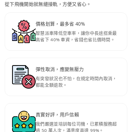
從下飛機開始就無縫接軌，方便又省心。
價格划算，最多省 40%
智慧派車降低空車率，讓你中長途搭乘最
高省下 40% 車資，省錢也省比價時間。
彈性取消，應變無壓力
有突發狀況也不怕，在規定時間內取消，
都能全額退款。
真實好評，用戶信賴
我們嚴選並培訓每位司機，已累積服務超
過 50 萬人次，滿意度高達 99%。