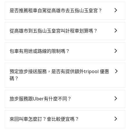
若要從高雄市區搭高鐵前往五指山玉皇宮，高鐵省時、
較貴！從最早06:15一直到21:54，左營-新竹一天最多有
是否推薦租車自駕從高雄市去五指山玉皇宮？
47班次高鐵可搭乘。假設從高雄市岡山區前往最靠近的
如果你有台灣駕照且對自己駕駛技術有信心，且在車上
左營高鐵站，叫一輛計程車花費約500元、車程約35分
時不需要閉目養神（因為要自己開車），最重要的是你
鐘。抵達高鐵站後，步行進站、現場購票並於月台排隊
從高雄市到五指山玉皇宮叫計程車划算嗎？
當天就要來回，那在高雄路邊可隨租隨借的iRent應該是
的時間約20分鐘，再乘坐81~102分鐘（平均89分）的高
如選擇小黃直達，在高雄可以透過app叫車的有55688台
你最便宜選擇。註冊完iRent的app後，可以每小時
鐵從左營站前往新竹高鐵站，每人票價1,200元，再用5
灣大車隊、Uber、Line Taxi、Yoxi等，如果在路邊攔不
$115~205承租小轎車，每公里再額外加收$3.2，從高雄
分鐘出站、等待車站前排班的計程車，搭上小黃後約花
包車有用途或路線的限制嗎？
到車，也可考慮打電話至附近的計程車隊，如岡山大車
市（岡山區）到五指山玉皇宮的花費預估為
40分鐘、車費700元後，抵達五指山玉皇宮 (新竹縣北埔
不管是從高雄市前往五指山玉皇宮或是全台灣任何地
隊、大都會計程車等叫車看看。依照里程跳錶計算，價
$3,500~4,200（金額差異來自於平假日、車款差異、抵
鄉) 的目的地。全程加上轉車時間共3小時3分鐘，假設4
方，只要是長途交通且途中遵守台灣法律，無論是清明
格約為5,535~6,600元間，但如改預約tripool可省高達
達目的地後多久原路返回），雖已將eTag和可能的每小
預定旅步接送服務，是否有提供額外tripool 優惠
位同行，高鐵加轉乘之平均每人花費為1,500元。但如果
掃墓、包車旅遊、參加喜宴/喪禮、就醫回診、登山露
$1,500。但如果要考慮到回程，新竹縣僅有合法計程車
時40元路邊停車費用預估進去，但額外的汽車保險與可
碼？
全程使用tripool並到府專車接送，則每人平均花費約
營、學生搬家、投票返鄉、商務出差、貴賓來訪、寵物
約730輛，數量約為高雄市的10%、密度僅雙北的
能的罰單都需自付。再者，和運的iRent只提供最基本的
1,280元，費時3小時3分鐘。長距離移動確實搭乘高鐵可
旅步有針對已訂購去程，但也有回程需求的乘客提供95
檢疫、預約叫車、機場接送、定期洗腎、包月上下班，
1.3%，其叫車的難度是雙北市的80倍。綜合以上，無論
車型，如Toyota Yaris、Prius C、Vios這類乘坐體驗較
以比坐車快0分鐘，但卻要額外支出約880元的交通費，
折優惠，只需在預定去程時勾選下方選項：「預定來
或者任何跨縣市接送的需求，tripool都能滿足你。乘車
在價格或服務品質上，tripool都是你從高雄市到五指山
旅步服務跟Uber有什麼不同？
差的車款，如果人數超過四位，更是沒有較大的七人座
所以對於不是這麼趕時間的人來說，預約tripool還是比
回，價錢更優惠」，即可獲取回程95折折價券，供您預
前一天下午五點以前完成預約，隔天保證出車。如需公
玉皇宮的最佳選擇。
或九人座可供選擇，而且無人租車最令人詬病的就是車
較划算的。如果你是三人以下要乘車，也可參考tripool
tripool 旅步具備以下特色： (1) 採事前預約制。 (2) 在
定回程時使用。
司報帳打統編，在結帳時可以受理，並於乘車後一週內
況，打開車門才發現仍有上一組乘客遺留的垃圾或者撞
的拼車共乘服務，最多可再節省50%的交通費用。
中長程提供最優惠的價格。 (3) 全台服務，不分城市與郊
寄出電子收據。
來回叫車怎麼訂？會比較便宜嗎？
凹的車門仍未被修理，每一次租車都好像在開樂透一
區。 (4) 有較為嚴謹的乘車時間與取消政策。
樣。另外，偶爾也會遇到明明已經預約了時間但上一位