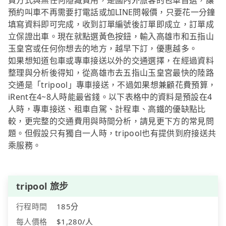
費方式與無任何隱藏費用，是國內外旅客的包車首選，讓
預約叫車不再需要打電話或加LINE問報價，只要花一分鐘
填寫資料即可完成，收到訂單編號後訂單即成立，訂單成
立保證出車。現在就點選黃色按鈕，輸入高雄市和五指山
玉皇宮或任何你想去的地方，越早下訂，優惠越多。
如果想知道包車或專車接送以外的交通選擇，在經過資料
整理與分析後得知，從高雄市去五指山玉皇宮最快的陸路
交通是「tripool」專車接送，不過如果想兼顧花費預算，
iRent在4~8人時能最省錢。以下表格中的資料是預設在4
人時，專車接送、租車自駕、計程車、高鐵的優缺點比
較，更完整的交通費用與時間分析，請見更下方的常見問
題。但假設只有獨自一人時，tripool也有提供到府接送共
乘服務。
tripool 旅步
行程時間
185分
每人價格
$1,280/人