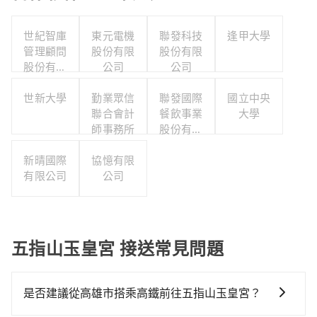
世紀智庫
東元電機
聯發科技
逢甲大學
管理顧問
股份有限
股份有限
股份有限
公司
公司
公司
世新大學
勤業眾信
聯發國際
國立中央
聯合會計
餐飲事業
大學
師事務所
股份有限
公司
新晴國際
協憶有限
有限公司
公司
五指山玉皇宮 接送常見問題
是否建議從高雄市搭乘高鐵前往五指山玉皇宮？