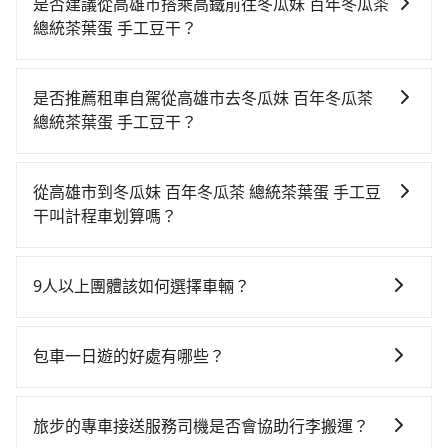
是否建議從高雄市搭乘高鐵前往冬瓜妹 百年冬瓜茶
總統茶葉蛋 手工豆干？
若要從高雄市區搭高鐵前往冬瓜妹 百年冬瓜茶 總統茶葉
蛋 手工豆干，高鐵較貴、費時！不過從最早一班車05:50
是否推薦租車自駕從高雄市去冬瓜妹 百年冬瓜茶
到末班車22:55，左營-雲林一天最多僅28班次，如果行
總統茶葉蛋 手工豆干？
程緊湊或趕不上末班車，那就該考慮預約專車接送。假
雖然從高雄市到冬瓜妹 百年冬瓜茶 總統茶葉蛋 手工豆干
設從高雄市小港區前往最靠近的左營高鐵站，叫一輛計
可以選擇租車自駕，但花費可能不小。租車公司一般以
程車花費約500元、車程約30分鐘。抵達高鐵站後，步
從高雄市到冬瓜妹 百年冬瓜茶 總統茶葉蛋 手工豆
天為單位計費，小轎車如Toyota Yaris、Nissan
行進站、現場購票並於月台排隊的時間約20分鐘，再乘
干叫計程車划算嗎？
Kicks，一天租金$1,500起，九人座如Hyundai Staria或
坐42~46分鐘（平均45分）的高鐵從左營站前往雲林高
如選擇小黃直達，在高雄可以透過app叫車的有55688台
Volkswagen T6，一天租金約$4,500，油錢（每公里約
鐵站，每人票價560元，再用5分鐘出站、等待車站前排
灣大車隊、Uber、Line Taxi、Yoxi等。依照里程跳錶計
3元）、eTag（每公里約1元）、路邊停車（每小時約40
班的計程車，搭上小黃後約花40分鐘、車費800元後，
9人以上團體該如何選擇車輛？
算，價格約為3,095~3,700元間，但如改預約tripool可
元）、保險費、罰單另計。如果每日行駛里程超過
抵達冬瓜妹 百年冬瓜茶 總統茶葉蛋 手工豆干 (嘉義縣梅
在Line群組或Facebook社團裡，有司機標榜能提供乘坐
省高達$1,300。但如果要考慮到回程，嘉義縣僅有合法
200~400公里，還會額外加收100~2,000元不等的超里
山鄉) 的目的地。全程加上轉車時間共2小時15分鐘，假
9人以上之廂型車，其實屬違法。在現行法律下，營業小
計程車約330輛，數量約為高雄市的3%、密度僅雙北的
程費用。由於絕大多數的租車公司都沒法提供甲租乙還
包車一日遊的好處有哪些？
設2位同行，高鐵加轉乘之平均每人花費為1,210元。但
客車最多座位數量就是9人，如扣掉司機就只能乘坐8位
0.4%，其叫車的難度是雙北市的240倍。綜合以上，無
的服務，所以要不當天就需往返高雄市與冬瓜妹 百年冬
如果全程使用tripool並到府專車接送，則每人平均花費
包車一日遊的好處很多，首先，包車可以依照自己的意
乘客，如果要10人以上就是營業大客車的範疇，也就是
論在價格或服務品質上，tripool都是你從高雄市到冬瓜
瓜茶 總統茶葉蛋 手工豆干，不然就是需要一次租用多
約1,180元，費時2小時1分鐘。選擇搭乘高鐵而不預約包
願和需要來安排行程，其次，包車可以讓您更加深入地
中型巴士或大型遊覽車。非法改裝的車輛，不僅與車輛
妹 百年冬瓜茶 總統茶葉蛋 手工豆干的最佳選擇。
旅步的專車接送服務司機是否會協助行李搬運？
天，如此預計小轎車的花費至少$3,000、九人座$6,000
車，不僅每人至少額外負擔30元車資，而且更會額外浪
體驗當地文化和風土人情，此外，包車還可以省去您自