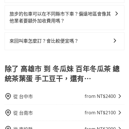
行照不符，連司機的駕照都會不符。在路上被警察盤查
起。透過app預約tripool的單程專車接送才是前往最便
費14分鐘在轉乘與等車上，現在還不馬上來預約
是的，旅步的司機會協助乘客搬運行李，讓您無需擔心
己開車也無需擔心路線和交通的問題，更可以在舒適的
請下車終止行程事小，如果發生意外，保險公司可不予
宜方便的選擇。
tripool！如果你是獨自一人乘車，也可參考tripool的拼
行李搬運的問題，享受更輕鬆的旅程。
環境中專心欣賞當地美景和文化，讓您的旅程更加輕鬆
賠償就事大了。千萬別為了省小錢而把朋友親人的安全
旅步的包車可以在不同縣市下車？偏遠地區會像其
車共乘服務，最多可再節省50%的交通費用。
自在。
給賭上。通常人數沒有超過10位，建議預約一台九人座
他業者要額外加收費用嗎？
與一台小轎車比較划算，如人數超過12位就一定是叫一
旅步的包車服務非常方便，您可以在不同縣市下車。對
台中巴比較方便。但也有例外，比方說有些山區或路段
於偏遠地區，我們提供的價格已經包含了所有基本的費
來回叫車怎麼訂？會比較便宜嗎？
是禁止大客車通行的，建議在預定時最好先與車行或平
用，不會像其他業者那樣收取額外費用。但如果您需要
台確認。
為了乘客未來可能的訂單修改或取消，每筆訂單只含一
前往的地點屬於高海拔山區等特殊地點，就可能會需要
趟車的資訊，所以如果需要來回叫車，請分兩筆訂單預
支付額外的費用，不過別擔心，您可以透過旅步官網查
定。至於價格已經市場最優惠，並無特別針對來回車趟
除了 高雄市 到 冬瓜妹 百年冬瓜茶 總
詢到具體的費用。
做額外折扣，但如果手上有優惠代碼，歡迎直接使用，
統茶葉蛋 手工豆干，還有⋯
不限單程或來回。
from NT$
2400
從
台中市
from NT$
2100
從
台南市