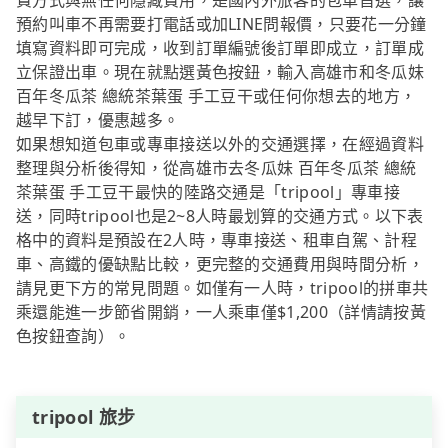
費方式與無任何隱藏費用，是國內外旅客的包車首選，讓
預約叫車不再需要打電話或加LINE問報價，只要花一分鐘
填寫資料即可完成，收到訂單編號後訂單即成立，訂單成
立保證出車。現在就點選黃色按鈕，輸入高雄市和冬瓜妹
百年冬瓜茶 總統茶葉蛋 手工豆干或任何你想去的地方，
越早下訂，優惠越多。
如果想知道包車或專車接送以外的交通選擇，在經過資料
整理與分析後得知，從高雄市去冬瓜妹 百年冬瓜茶 總統
茶葉蛋 手工豆干最快的陸路交通是「tripool」專車接
送，同時tripool也是2~8人時最划算的交通方式。以下表
格中的資料是預設在2人時，專車接送、租車自駕、計程
車、高鐵的優缺點比較，更完整的交通費用與時間分析，
請見更下方的常見問題。如僅有一人時，tripool的拼車共
乘還能進一步節省開銷，一人乘車僅$1,200（詳情請按黃
色按鈕查詢）。
tripool 旅步