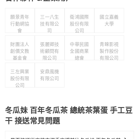
願景青年
三一八生
衛鴻國際
國立嘉義
行動網協
技有限公
股份有限
大學
會
司
公司
財團法人
張麗卿技
中華民國
青睞影視
創價文教
術顧問有
全國商業
製作股份
基金會
限公司
總會
有限公司
三左興業
安鼎風機
股份有限
有限公司
公司
冬瓜妹 百年冬瓜茶 總統茶葉蛋 手工豆
干 接送常見問題