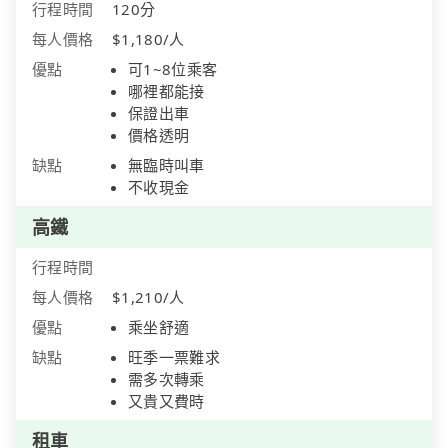
行程時間
120分
每人價格
$1,180/人
優點
可1~8位乘客
哪裡都能接
保證出車
價格透明
缺點
無臨時叫車
不收現金
高鐵
行程時間
每人價格
$1,210/人
優點
乘坐舒適
缺點
旺季一票難求
需多次轉乘
又貴又費時
租車