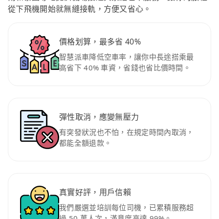
從下飛機開始就無縫接軌，方便又省心。
價格划算，最多省 40%
智慧派車降低空車率，讓你中長途搭乘最
高省下 40% 車資，省錢也省比價時間。
彈性取消，應變無壓力
有突發狀況也不怕，在規定時間內取消，
都能全額退款。
真實好評，用戶信賴
我們嚴選並培訓每位司機，已累積服務超
過 50 萬人次，滿意度高達 99%。