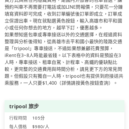
費方式與無任何隱藏費用，是國內外旅客的包車首選，讓
預約叫車不再需要打電話或加LINE問報價，只要花一分鐘
填寫資料即可完成，收到訂單編號後訂單即成立，訂單成
立保證出車。現在就點選黃色按鈕，輸入高雄市和平和國
小或任何你想去的地方，越早下訂，優惠越多。
如果想知道包車或專車接送以外的交通選擇，在經過資料
整理與分析後得知，從高雄市去平和國小最快的陸路交通
是「tripool」專車接送，不過如果想兼顧花費預算，
iRent在3~8人時能最省錢。以下表格中的資料是預設在3
人時，專車接送、租車自駕、計程車、高鐵的優缺點比
較，更完整的交通費用與時間分析，請見更下方的常見問
題。但假設只有獨自一人時，tripool也有提供到府接送共
乘服務，一人只要$1,400（詳情請按黃色按鈕查詢）。
tripool 旅步
行程時間
105分
每人價格
$980/人