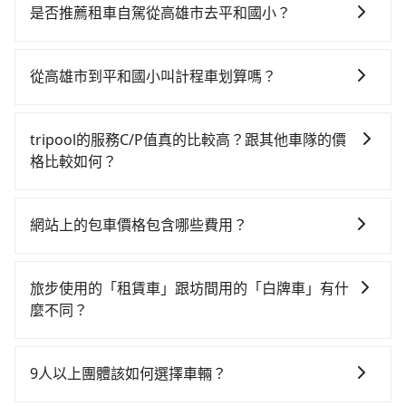
時！從最早05:50一直到22:55，左營-台中一天最多有90
是否推薦租車自駕從高雄市去平和國小？
班次高鐵可搭乘。假設從高雄市大樹區前往最靠近的左
如果你有台灣駕照且對自己駕駛技術有信心，且在車上
營高鐵站，叫一輛計程車花費約400元、車程約35分
時不需要閉目養神（因為要自己開車），最重要的是你
鐘。抵達高鐵站後，步行進站、現場購票並於月台排隊
從高雄市到平和國小叫計程車划算嗎？
當天就要來回，那在高雄路邊可隨租隨借的iRent應該是
的時間約20分鐘，再乘坐42~69分鐘（平均57分）的高
如選擇小黃直達，在高雄可以透過app叫車的有55688台
你最便宜選擇。註冊完iRent的app後，可以每小時
鐵從左營站前往台中高鐵站，每人票價790元，再用10
灣大車隊、Uber、Line Taxi、Yoxi等。依照里程跳錶計
$115~205承租小轎車，每公里再額外加收$3.2，從高雄
分鐘出站、等待車站前排班的計程車，搭上小黃後約花
tripool的服務C/P值真的比較高？跟其他車隊的價
算，價格約為3,355~4,000元間，但如改預約tripool可
市（大樹區）到平和國小的花費預估為
35分鐘、車費900元後，抵達平和國小 (南投縣南投市)
格比較如何？
省高達$1,100。但如果要考慮到回程，南投縣僅有合法
$2,150~2,700（金額差異來自於平假日、車款差異、抵
的目的地。全程加上轉車時間共2小時30分鐘，假設3位
在服務品質許可下，乘客當然希望價格越便宜越好，而
計程車約340輛，數量約為高雄市的4%、密度僅雙北的
達目的地後多久原路返回），雖已將eTag和可能的每小
同行，高鐵加轉乘之平均每人花費為1,220元。但如果全
市場上稍具規模且合法經營的業者，有以短程與城市為
0.2%，其叫車的難度是雙北市的490倍。綜合以上，無
時40元路邊停車費用預估進去，但額外的汽車保險與可
網站上的包車價格包含哪些費用？
程使用tripool並到府專車接送，則每人平均花費約980
主的台灣大車隊、大都會、LINE Taxi、Uber，機場接送
論在價格或服務品質上，tripool都是你從高雄市到平和
能的罰單都需自付。再者，和運的iRent只提供最基本的
元，費時1小時43分鐘。選擇搭乘高鐵而不預約包車，不
網站上的價格已包含基本車趟所有費用，即最高 300 萬
則有肯驛、全鋒、格上租車、和運租車，包車旅遊則是
國小的最佳選擇。
車型，如Toyota Yaris、Prius C、Vios這類乘坐體驗較
僅每人至少額外負擔240元車資，而且更會額外浪費47
乘客險、司機小費、營業稅等，不會再有其他額外的費
KKDAY、KLOOK、叫車吧等。tripool旅步專注在長程
旅步使用的「租賃車」跟坊間用的「白牌車」有什
差的車款，如果人數超過四位，更是沒有較大的七人座
分鐘在轉乘與等車上，現在還不馬上來預約tripool！如
用產生。
單程接送與跨縣市計時包車，不論從哪邊去哪裡（當然
麼不同？
或九人座可供選擇，而且無人租車最令人詬病的就是車
果你僅有兩位乘車，也可參考tripool的拼車共乘服務，
也包括高雄市去平和國小），全台保證出車。由於有高
況，打開車門才發現仍有上一組乘客遺留的垃圾或者撞
最多可再節省50%的交通費用。
旅步所使用的是符合政府法規的租賃車，車牌以白底黑
效的車輛調度能力，能以市價7~8折提供專車到府服務，
凹的車門仍未被修理，每一次租車都好像在開樂透一
字的「R」開頭，受車隊嚴格管理及審核後才可入隊，成
是絕大多數乘客出行的最佳選擇。
9人以上團體該如何選擇車輛？
樣。另外，偶爾也會遇到明明已經預約了時間但上一位
為旅步貴賓服務用車。與一些私家車充當營業用車違法
用戶卻遲遲尚未歸還，又或者要還車時卻偏偏找不到停