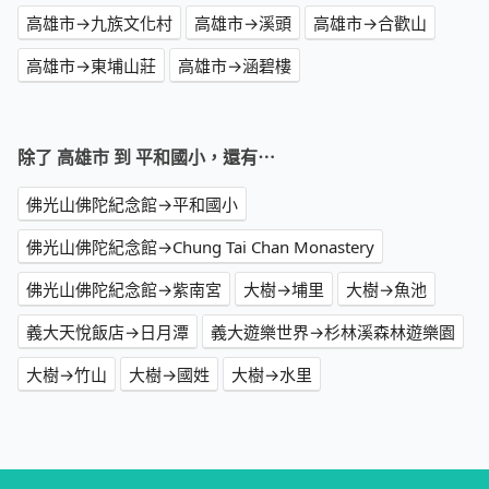
高雄市→九族文化村
高雄市→溪頭
高雄市→合歡山
高雄市→東埔山莊
高雄市→涵碧樓
除了 高雄市 到 平和國小，還有⋯
佛光山佛陀紀念館→平和國小
佛光山佛陀紀念館→Chung Tai Chan Monastery
佛光山佛陀紀念館→紫南宮
大樹→埔里
大樹→魚池
義大天悅飯店→日月潭
義大遊樂世界→杉林溪森林遊樂園
大樹→竹山
大樹→國姓
大樹→水里