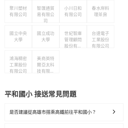
聚川塑材
智匯通貿
小川日和
春水岸料
有限公司
易有限公
有限公司
理茶房
司
國立中央
國立成功
世紀智庫
台達電子
大學
大學
管理顧問
工業股份
股份有限
有限公司
公司
鴻海精密
美商英特
工業股份
爾亞太科
有限公司
技有限公
司
平和國小 接送常見問題
是否建議從高雄市搭乘高鐵前往平和國小？
若要從高雄市區搭高鐵前往平和國小，高鐵較貴、費