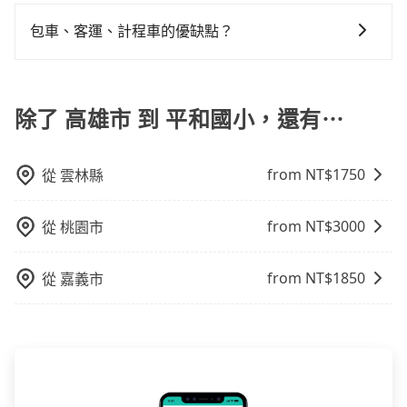
在Line群組或Facebook社團裡，有司機標榜能提供乘坐
接載的「白牌車」不同。旅步所使用的車輛合法且符合
車位，對於急著用車或者要載其他乘客的人來說就有不
9人以上之廂型車，其實屬違法。在現行法律下，營業小
相關法規。
包車、客運、計程車的優缺點？
小的風險。最後，雖然路邊隨租隨還看似方便，但實際
客車最多座位數量就是9人，如扣掉司機就只能乘坐8位
使用時還是有其區域的限制，實際可停靠的地點與你的
包車：能提供客製化的交通方式，您可以自由安排行程
乘客，如果要10人以上就是營業大客車的範疇，也就是
上下車地點仍有段距離，在遇到下雨天或者載行李時，
上、下車，不需與旅客共乘。但通常需要提前預約。 客
中型巴士或大型遊覽車。非法改裝的車輛，不僅與車輛
就顯得非常不便。
運：最經濟實惠的交通方式，通常有固定的路線和時間
除了 高雄市 到 平和國小，還有⋯
行照不符，連司機的駕照都會不符。在路上被警察盤查
表。不必擔心自己開車的安全風險。但是客運的班次和
請下車終止行程事小，如果發生意外，保險公司可不予
行車路線可能不太頻繁。 計程車：可以隨叫隨到，並且
賠償就事大了。千萬別為了省小錢而把朋友親人的安全
from NT$
1750
從
雲林縣
不必擔心停車位的問題。但是，計程車的費用相對較
給賭上。通常人數沒有超過10位，建議預約一台九人座
高，車輛選擇不如包車多，且大都屬短程接駁為主。
與一台小轎車比較划算，如人數超過12位就一定是叫一
台中巴比較方便。但也有例外，比方說有些山區或路段
from NT$
3000
從
桃園市
是禁止大客車通行的，建議在預定時最好先與車行或平
台確認。
from NT$
1850
從
嘉義市