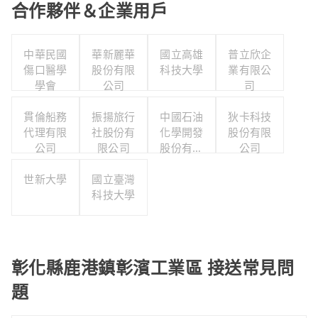
合作夥伴＆企業用戶
中華民國
華新麗華
國立高雄
普立欣企
傷口醫學
股份有限
科技大學
業有限公
學會
公司
司
貫倫船務
振揚旅行
中國石油
狄卡科技
代理有限
社股份有
化學開發
股份有限
公司
限公司
股份有限
公司
公司
世新大學
國立臺灣
科技大學
彰化縣鹿港鎮彰濱工業區 接送常見問
題