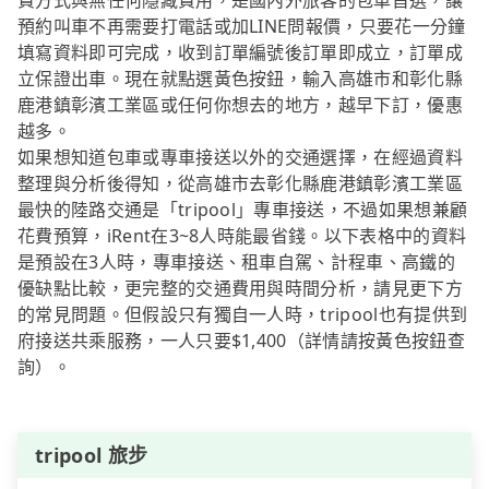
費方式與無任何隱藏費用，是國內外旅客的包車首選，讓
預約叫車不再需要打電話或加LINE問報價，只要花一分鐘
填寫資料即可完成，收到訂單編號後訂單即成立，訂單成
立保證出車。現在就點選黃色按鈕，輸入高雄市和彰化縣
鹿港鎮彰濱工業區或任何你想去的地方，越早下訂，優惠
越多。
如果想知道包車或專車接送以外的交通選擇，在經過資料
整理與分析後得知，從高雄市去彰化縣鹿港鎮彰濱工業區
最快的陸路交通是「tripool」專車接送，不過如果想兼顧
花費預算，iRent在3~8人時能最省錢。以下表格中的資料
是預設在3人時，專車接送、租車自駕、計程車、高鐵的
優缺點比較，更完整的交通費用與時間分析，請見更下方
的常見問題。但假設只有獨自一人時，tripool也有提供到
府接送共乘服務，一人只要$1,400（詳情請按黃色按鈕查
詢）。
tripool 旅步