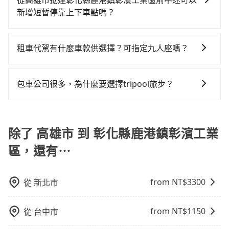
度僅雙北的3.7%，其叫車的難度是雙北市的30倍。綜合
從高雄市抵達彰化縣鹿港鎮彰濱工業區前中途可以
差的車款，如果人數超過四位，更是沒有較大的七人座
上來預約tripool！如果你僅有兩位乘車，也可參考
約付款前可以輸入公司的抬頭與統編，可向國稅局報
機也絕對不會在車內吸煙，於新冠肺炎期間也絕對全程
以上，無論在價格或服務品質上，tripool都是你從高雄
新增短暫停靠上下車點嗎？
或九人座可供選擇，而且無人租車最令人詬病的就是車
tripool的拼車共乘服務，最多可再節省50%的交通費
帳，且免加收5%稅金。在收到後，可自行列印留存或報
配戴口罩。tripool之所以能將價格壓在市價7~8折的主
市到彰化縣鹿港鎮彰濱工業區的最佳選擇。
況，打開車門才發現仍有上一組乘客遺留的垃圾或者撞
用。
tripool有提供多點上下車接送服務，線上預約從高雄市
帳，完全符合台灣的法律規範。
因來自於自行研發的AI車輛調度演算法，能有效降低空
凹的車門仍未被修理，每一次租車都好像在開樂透一
前往彰化縣鹿港鎮彰濱工業區的途中可備註加點。每個
車率，也就是提高俗稱「回頭車」的比例。這不僅體現
租車代駕有什麼車款供選擇？可指定九人座嗎？
樣。另外，偶爾也會遇到明明已經預約了時間但上一位
加點位置，前後額外里程數5公里內加收200元。雖然可
在成本的控制，更是在傳統旺季（年假、端午、中秋、
用戶卻遲遲尚未歸還，又或者要還車時卻偏偏找不到停
tripool提供的車型以五人座小轎車、休旅車與九人座箱
能有些路線完全順路，但是司機多點停靠就會有額外的
雙十等）能用更少的司機來服務更多的旅客，意味著使
車位，對於急著用車或者要載其他乘客的人來說就有不
型車為主，車款品牌以豐田Toyota、福特Ford、福斯
等待時間，收取額外費用是必要的補償。
包車公司很多，為什麼要選擇tripool旅步？
用到不熟悉的司機或者轉單給其他車行的情況比同行更
小的風險。最後，雖然路邊隨租隨還看似方便，但實際
VW為主，其中也有少量進口車像凌志Lexus、特斯拉
低，如此便反應在服務品質的控管會更佳。但tripool網
使用時還是有其區域的限制，實際可停靠的地點與你的
旅步提供多種車型，從轎車、休旅車到九人座，讓您可
Tesla、賓士Benz等高級車款。全部五年內合法營業用
站上的價格是動態的，一般來說越早預訂價格越優，且
上下車地點仍有段距離，在遇到下雨天或者載行李時，
以依照您行程人數的需求進行選擇。此外，為確保您的
車，百分百無菸車，乘客均有最高500萬乘客險。如果有
保證前一天中午以前均可全額取消退費，如已經決定好
就顯得非常不便。
旅途安全無憂，我們的司機都是專業且可靠的職業駕
除了 高雄市 到 彰化縣鹿港鎮彰濱工業
特殊需求或人數較多，需要大T保母車、20人座中巴、
要從高雄市去彰化縣鹿港鎮彰濱工業區，請儘早下訂以
駛。關於價格，旅步官網可一鍵即時查價，所示價格絕
40人座大巴或遊覽車，可特別填單並另外報價。
把握最划算的價格。
區，還有⋯
無隱藏費用，且還提供優於其他業者更彈性的取消政
策，讓您在規劃行程時能更無後顧之憂。無論您是要前
往市區還是郊區，我們都可以為您提供最佳的旅遊體
from NT$
3300
從
新北市
驗。所以，如果您正在尋找一家可靠的包車公司，
tripool旅步絕對是您值得信任的不二選擇！
from NT$
1150
從
台中市