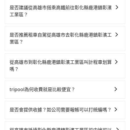
是否建議從高雄市搭乘高鐵前往彰化縣鹿港鎮彰濱
工業區？
若要從高雄市區搭高鐵前往彰化縣鹿港鎮彰濱工業區，
高鐵較貴、費時！從最早05:50一直到22:55，左營-台中
是否推薦租車自駕從高雄市去彰化縣鹿港鎮彰濱工
一天最多有90班次高鐵可搭乘。假設從高雄市鳳山區前
業區？
往最靠近的左營高鐵站，叫一輛計程車花費約400元、車
如果你有台灣駕照且對自己駕駛技術有信心，且在車上
程約30分鐘。抵達高鐵站後，步行進站、現場購票並於
時不需要閉目養神（因為要自己開車），最重要的是你
月台排隊的時間約20分鐘，再乘坐42~69分鐘（平均57
從高雄市到彰化縣鹿港鎮彰濱工業區叫計程車划算
當天就要來回，那在高雄路邊可隨租隨借的iRent應該是
分）的高鐵從左營站前往台中高鐵站，每人票價790元，
嗎？
你最便宜選擇。註冊完iRent的app後，可以每小時
再用10分鐘出站、等待車站前排班的計程車，搭上小黃
如選擇小黃直達，在高雄可以透過app叫車的有55688台
$115~205承租小轎車，每公里再額外加收$3.2，從高雄
後約花45分鐘、車費600元後，抵達彰化縣鹿港鎮彰濱
灣大車隊、Uber、Line Taxi、Yoxi等，如果在路邊攔不
市（鳳山區）到彰化縣鹿港鎮彰濱工業區的花費預估為
工業區 (彰化縣鹿港鎮) 的目的地。全程加上轉車時間共2
tripool為何收費就是比較便宜？
到車，也可考慮打電話至附近的計程車隊，如興旺計程
$2,350~3,000（金額差異來自於平假日、車款差異、抵
小時40分鐘，假設3位同行，高鐵加轉乘之平均每人花費
對於平常就有在使用長程專車接送服務的乘客來說，第
車、天龍衛星大車隊、澄清湖交通等叫車看看。依照里
達目的地後多久原路返回），雖已將eTag和可能的每小
為1,120元。但如果全程使用tripool並到府專車接送，
一次使用tripool的會擔心價格比市價便宜不少，是不是
程跳錶計算，價格約為3,575~4,300元間，但如改預約
時40元路邊停車費用預估進去，但額外的汽車保險與可
是否會提供收據？如公司需要報帳可以打統編嗎？
則每人平均花費約960元，費時2小時5分鐘。選擇搭乘
因為司機素質比較差、車上會有煙味、或者車齡過大，
tripool可省高達$1,400。但如果要考慮到回程，彰化縣
能的罰單都需自付。再者，和運的iRent只提供最基本的
高鐵而不預約包車，不僅每人至少額外負擔160元車資，
在乘車結束後一週內，tripool都會透過第三方系統寄出
但事實恰恰相反。tripool不僅有嚴密的篩選機制，定期
僅有合法計程車約1,640輛，數量約為高雄市的15%、密
車型，如Toyota Yaris、Prius C、Vios這類乘坐體驗較
而且更會額外浪費35分鐘在轉乘與等車上，現在還不馬
旅行業代收轉付電子收據，如果公司需要報公帳，在預
淘汰顧客評分較低的司機，且車輛均要求5年內新車，司