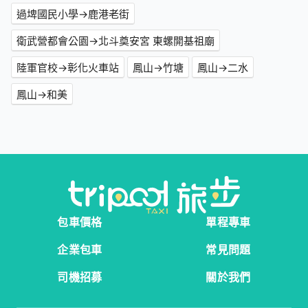
過埤國民小學→鹿港老街
衛武營都會公園→北斗奠安宮 東螺開基祖廟
陸軍官校→彰化火車站
鳳山→竹塘
鳳山→二水
鳳山→和美
包車價格
單程專車
企業包車
常見問題
司機招募
關於我們