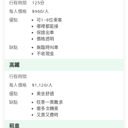
行程時間
125分
每人價格
$960/人
優點
可1~8位乘客
哪裡都能接
保證出車
價格透明
缺點
無臨時叫車
不收現金
高鐵
行程時間
每人價格
$1,120/人
優點
乘坐舒適
缺點
旺季一票難求
需多次轉乘
又貴又費時
租車