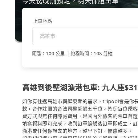
今天傍晚前預定，明天保證出車
上車地點
距離
：
100 公里
｜
旅程時間
：
108 分鐘
高雄到後壁湖漁港包車: 九人座$31
如你有往返高雄市與屏東縣的需求，tripool會是
款，合作註冊的合法司機超過五千位，確保每位乘客
費方式與無任何隱藏費用，是國內外旅客的包車首選
填寫資料即可完成，收到訂單編號後訂單即成立，訂
漁港或任何你想去的地方，越早下訂，優惠越多。