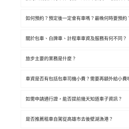
計程車約370輛，數量約為高雄市的4%、密度僅雙
只要完成預約並付款完成，訂單就成立，tripoo
後壁湖漁港的跳表小黃可能較為便宜，但當你們人
提供司機的姓名、電話、車牌、車型等資訊，如在
tripool的九人座廂型車最高可省$900。
如何預約？預定後一定會有車嗎？最晚何時要預約
能原本約定的地點不適合暫停而改停靠在附近的位置。
如要預約從高雄市前往後壁湖漁港的專車接送服務
快改派以減少乘客等待的時間。
格，照著步驟填寫完乘客資料與線上刷卡，訂單即
關於包車、白牌車、計程車車資及服務有何不同？
郵件確認信，如此就完成預約了，而司機與車輛的詳
包車、白牌車、計程車三種交通方式的價格及服務
付款完畢，tripool保證出車。一般建議出發前
台預定時價格而定，通常愈長程價格CP值愈高。 
天傍晚五點前仍會收單，最遲如當天下午過後乘車
旅步主要的業務是什麼？
計算延遲費用，最終價格通常要下車時才知。價格
旅步主要的業務是為旅客提供包車旅遊或專車接送
不一，如行程有問題，事後無法提供客服申訴處理
算，價格清楚透明且沒有隱藏費用。
車資是否有包括包車司機小費？需要再額外給小費
目前車資內已經包車司機小費，但因司機小費是對
給予司機小費。
如需申請通行證，能否提前幾天知道車子資訊？
為了讓旅步貴賓能夠享有更多取消訂單的彈性，我
用車前一天才開始安排車輛，並於用車前一天晚上
是否推薦租車自駕從高雄市去後壁湖漁港？
事先將您的需求寄至旅步的客服信箱：booking@t