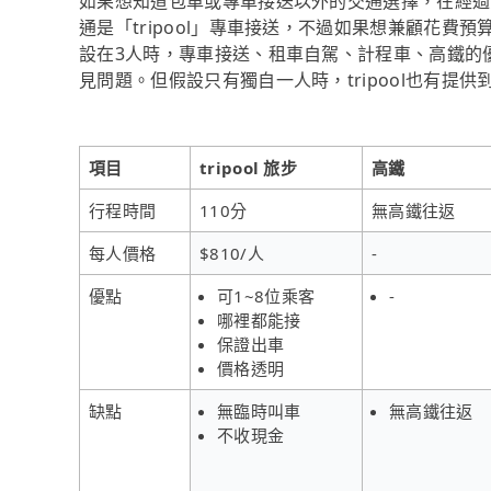
如果想知道包車或專車接送以外的交通選擇，在經過
通是「tripool」專車接送，不過如果想兼顧花費
設在3人時，專車接送、租車自駕、計程車、高鐵的
見問題。但假設只有獨自一人時，tripool也有提
項目
tripool 旅步
高鐵
行程時間
110分
無高鐵往返
每人價格
$810/人
-
優點
可1~8位乘客
-
哪裡都能接
保證出車
價格透明
缺點
無臨時叫車
無高鐵往返
不收現金