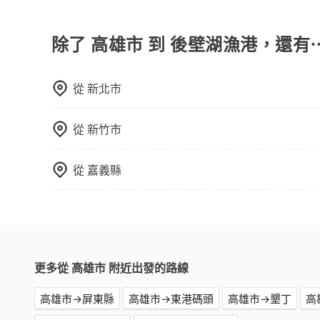
如果你有台灣駕照且對自己駕駛技術有信心，且在
天就要來回，那在高雄路邊可隨租隨借的iRent應該
$115~205承租小轎車，每公里再額外加收$3.
除了 高雄市 到 後壁湖漁港，還有
$1,550~2,100（金額差異來自於平假日、車款
時40元路邊停車費用預估進去，但額外的汽車保險與
從
新北市
車型，如Toyota Yaris、Prius C、Vio
或九人座可供選擇，而且無人租車最令人詬病的就
的車門仍未被修理，每一次租車都好像在開樂透一
從
新竹市
遲遲尚未歸還，又或者要還車時卻偏偏找不到停車
險。最後，雖然路邊隨租隨還看似方便，但實際使
從
嘉義縣
點仍有段距離，在遇到下雨天或者載行李時，就顯
更多從 高雄市 附近出發的路線
高雄市→屏東縣
高雄市→東港碼頭
高雄市→墾丁
高