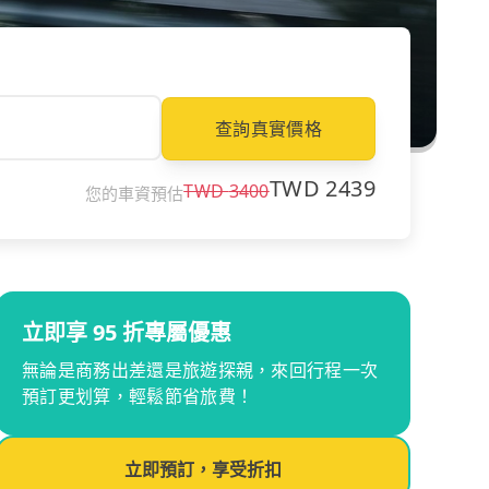
查詢真實價格
TWD
2439
TWD
3400
您的車資預估
立即享 95 折專屬優惠
無論是商務出差還是旅遊探親，來回行程一次
預訂更划算，輕鬆節省旅費！
立即預訂，享受折扣