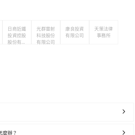
日商近鐵
光群雷射
康良投資
天策法律
投資控股
科技股份
有限公司
事務所
股份有限
有限公司
公司台北
分公司
灣大車隊、Uber、Line Taxi、Yoxi等。依照里程跳錶計
pool的專車服務可再更便宜。但如果要考慮到回程，屏東縣僅有合法
怎麼辦？