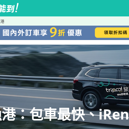
漁港
港：包車最快、iRen