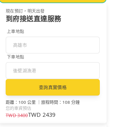
現在預訂，明天出發
到府接送直達服務
上車地點
下車地點
查詢真實價格
距離
：
100 公里
｜
旅程時間
：
108 分鐘
您的車資預估
TWD
2439
TWD
3400