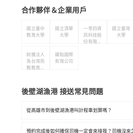
合作夥伴＆企業用戶
國立臺中
國立清華
一零四資
國立臺灣
教育大學
大學
訊科技股
大學
份有限公
司
財團法人
躍點國際
為台灣而
有限公司
教教育基
金會
後壁湖漁港 接送常見問題
從高雄市到後壁湖漁港叫計程車划算嗎？
如選擇小黃直達，在高雄可以透過app叫車的有55688台
算，價格約為2,055~2,500元間，若改選tri
預約完成後如何確保司機一定會來接我？司機沒來