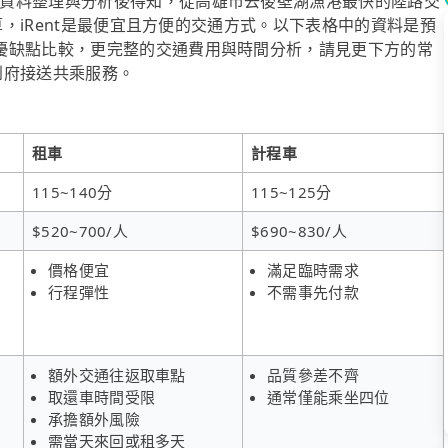
資料整理與分析後得知，從高雄市去後壁湖漁港最快的陸路交
預算，iRent是最便宜且方便的交通方式。以下表格中的資料是預
優缺點比較，更完整的交通費用與時間分析，請見更下方的常
供到府接送共乘服務。
租車
計程車
115~140分
115~125分
$520~700/人
$690~830/人
價格便宜
滿足臨時需求
行程彈性
不需事先付款
額外交通往返取車點
品質參差不齊
取還車時間受限
通常僅能乘坐四位
承擔額外風險
需當天來回或租多天