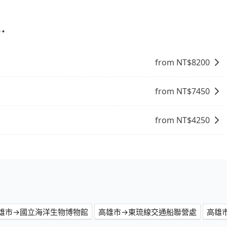
車上時不需要閉目養神（因為要自己開車），最重要的是你當
是你最便宜選擇。註冊完iRent的app後，可以每小時
2，從高雄市（小港區）到後壁湖漁港的花費預估為
⋯
差異、抵達目的地後多久原路返回），雖已將eTag和可能的每小
可能的罰單都需自付。再者，和運的iRent只提供最基本的
from NT$
8200
s這類乘坐體驗較差的車款，如果人數超過四位，更是沒有較大的七人座
是車況，打開車門才發現仍有上一組乘客遺留的垃圾或者撞凹
樣。另外，偶爾也會遇到明明已經預約了時間但上一位用戶卻
from NT$
7450
位，對於急著用車或者要載其他乘客的人來說就有不小的風
用時還是有其區域的限制，實際可停靠的地點與你的上下車地
from NT$
4250
得非常不便。
雄市→國立海洋生物博物館
高雄市→東琉線交通船聯營處
高雄