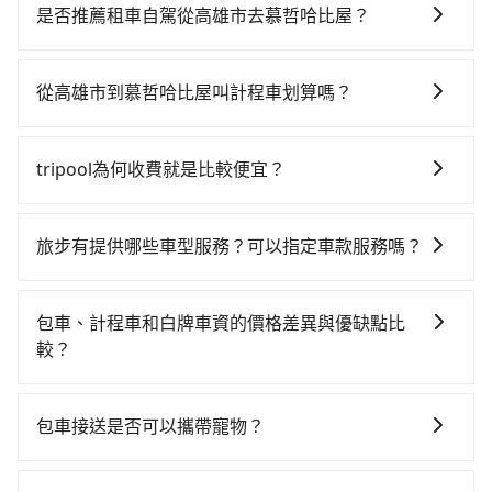
時！不過從最早一班車06:15到末班車21:30，左營-苗栗
是否推薦租車自駕從高雄市去慕哲哈比屋？
一天最多僅16班次，如果行程緊湊或趕不上末班車，那
如果你有台灣駕照且對自己駕駛技術有信心，且在車上
就該考慮預約專車接送。假設從高雄市小港區前往最靠
時不需要閉目養神（因為要自己開車），最重要的是你
近的左營高鐵站，叫一輛計程車花費約500元、車程約
從高雄市到慕哲哈比屋叫計程車划算嗎？
當天就要來回，那在高雄路邊可隨租隨借的iRent應該是
30分鐘。抵達高鐵站後，步行進站、現場購票並於月台
如選擇小黃直達，在高雄可以透過app叫車的有55688台
你最便宜選擇。註冊完iRent的app後，可以每小時
排隊的時間約20分鐘，再乘坐89分鐘的高鐵從左營站前
灣大車隊、Uber、Line Taxi、Yoxi等。依照里程跳錶計
$115~205承租小轎車，每公里再額外加收$3.2，從高雄
往苗栗高鐵站，每人票價1,060元，再用5分鐘出站、等
tripool為何收費就是比較便宜？
算，價格約為4,575~5,500元間，但如改預約tripool可
市（小港區）到慕哲哈比屋的花費預估為
待車站前排班的計程車，搭上小黃後約花40分鐘、車費
對於平常就有在使用長程專車接送服務的乘客來說，第
省高達$1,400。但如果要考慮到回程，苗栗縣僅有合法
$2,950~3,600（金額差異來自於平假日、車款差異、抵
900元後，抵達慕哲哈比屋 (苗栗縣三義鄉) 的目的地。
一次使用tripool的會擔心價格比市價便宜不少，是不是
計程車約380輛，數量約為高雄市的4%、密度僅雙北的
達目的地後多久原路返回），雖已將eTag和可能的每小
旅步有提供哪些車型服務？可以指定車款服務嗎？
全程加上轉車時間共3小時，假設3位同行，高鐵加轉乘
因為司機素質比較差、車上會有煙味、或者車齡過大，
0.5%，其叫車的難度是雙北市的190倍。綜合以上，無
時40元路邊停車費用預估進去，但額外的汽車保險與可
之平均每人花費為1,530元。但如果全程使用tripool並
旅步有提供小轎車、休旅車、九人座供您選擇，若您有
但事實恰恰相反。tripool不僅有嚴密的篩選機制，定期
論在價格或服務品質上，tripool都是你從高雄市到慕哲
能的罰單都需自付。再者，和運的iRent只提供最基本的
到府專車接送，則每人平均花費約1,360元，費時2小時
指定車款服務的需求，可以先將您的需先提供旅步，會
淘汰顧客評分較低的司機，且車輛均要求5年內新車，司
哈比屋的最佳選擇。
包車、計程車和白牌車資的價格差異與優缺點比
車型，如Toyota Yaris、Prius C、Vios這類乘坐體驗較
32分鐘。選擇搭乘高鐵而不預約包車，不僅每人至少額
有專人回覆您。
機也絕對不會在車內吸煙，於新冠肺炎期間也絕對全程
較？
差的車款，如果人數超過四位，更是沒有較大的七人座
外負擔170元車資，而且更會額外浪費28分鐘在轉乘與
配戴口罩。tripool之所以能將價格壓在市價7~8折的主
或九人座可供選擇，而且無人租車最令人詬病的就是車
等車上，現在還不馬上來預約tripool！如果你僅有兩位
包車、計程車或白牌車。主要價格差異和優缺點如下： -
因來自於自行研發的AI車輛調度演算法，能有效降低空
況，打開車門才發現仍有上一組乘客遺留的垃圾或者撞
乘車，也可參考tripool的拼車共乘服務，最多可再節省
包車：優點是搭乘舒適可以根據自己的需求安排時間和
車率，也就是提高俗稱「回頭車」的比例。這不僅體現
包車接送是否可以攜帶寵物？
凹的車門仍未被修理，每一次租車都好像在開樂透一
50%的交通費用。
地點上車較客製化。此外，司機還會提供各種旅遊建議
在成本的控制，更是在傳統旺季（年假、端午、中秋、
樣。另外，偶爾也會遇到明明已經預約了時間但上一位
可以的，tripool 旅步提供「寵物友善車」服務，只要在
與資訊。長途接送價格比計程車車資更優惠。 - 計程
雙十等）能用更少的司機來服務更多的旅客，意味著使
用戶卻遲遲尚未歸還，又或者要還車時卻偏偏找不到停