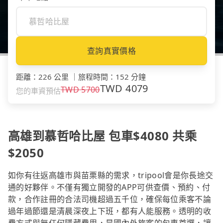
查詢真實價格
距離
：
226 公里
｜
旅程時間
：
152 分鐘
TWD
4079
TWD
5700
您的車資預估
高雄到慕哲哈比屋 包車$4080 共乘
$2050
如你有往返高雄市與苗栗縣的需求，tripool會是你長途交
通的好夥伴。不僅有獨立開發的APP可供查價、預約、付
款，合作註冊的合法司機超過五千位，確保每位乘客不論
過年過節還是清晨深夜上下班，都有人能服務。透明的收