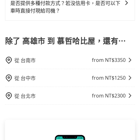
預定時特別勾選，是可以讓置入提籠或提袋內的中小型
車：優點是24小時隨叫隨到，價格按錶計費，但若遇交
是否提供多種付款方式？若沒信用卡，是否可以下
用到不熟悉的司機或者轉單給其他車行的情況比同行更
車位，對於急著用車或者要載其他乘客的人來說就有不
寵物同行。且為了行程安全，請勿將寵物抱出來或置於
通塞車時亦會加收延遲費用，一般屬短程接駁為主。 -
車時直接付現給司機？
低，如此便反應在服務品質的控管會更佳。但tripool網
小的風險。最後，雖然路邊隨租隨還看似方便，但實際
座椅上，以確保行程順利進行。
白牌車：優點是價格相對較低，有的還可喊價。但安全
站上的價格是動態的，一般來說越早預訂價格越優，且
使用時還是有其區域的限制，實際可停靠的地點與你的
目前旅步提供多種付款方式可供選擇，包括線上刷卡
性和服務質量無法保障，需要自行承擔風險，遇到狀況
保證前一天中午以前均可全額取消退費，如已經決定好
上下車地點仍有段距離，在遇到下雨天或者載行李時，
(VISA/MasterCard/JCB)、簽帳卡 (金融信用卡) 和
事後也無法申訴退費。
要從高雄市去慕哲哈比屋，請儘早下訂以把握最划算的
就顯得非常不便。
AFTEE 先享受後付款等。若您沒有信用卡，建議可以使
除了 高雄市 到 慕哲哈比屋，還有⋯
價格。
用 AFTEE 的服務，您可以在訂單成立後的14天內到超商
櫃檯繳費，或者利用 ATM 完成匯款。
from NT$
3350
從
台南市
from NT$
1250
從
台中市
from NT$
2300
從
台北市