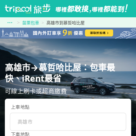
苗栗包車
高雄市到慕哲哈比屋
高雄市→慕哲哈比屋：包車最
快、iRent最省
可線上刷卡或超商繳費
上車地點
下車地點