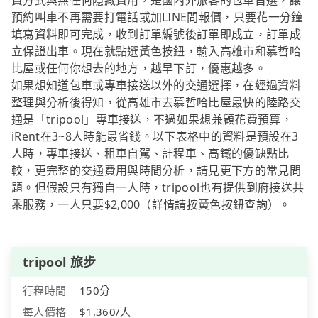
費方式與無任何隱藏費用，是國內外旅客的包車首選，讓
預約叫車不再需要打電話或加LINE問報價，只要花一分鐘
填寫資料即可完成，收到訂單編號後訂單即成立，訂單成
立保證出車。現在就點選黃色按鈕，輸入高雄市和慕哲哈
比屋或任何你想去的地方，越早下訂，優惠越多。
如果想知道包車或專車接送以外的交通選擇，在經過資料
整理與分析後得知，從高雄市去慕哲哈比屋最快的陸路交
通是「tripool」專車接送，不過如果想兼顧花費預算，
iRent在3~8人時能最省錢。以下表格中的資料是預設在3
人時，專車接送、租車自駕、計程車、高鐵的優缺點比
較，更完整的交通費用與時間分析，請見更下方的常見問
題。但假設只有獨自一人時，tripool也有提供到府接送共
乘服務，一人只要$2,000（詳情請按黃色按鈕查詢）。
tripool 旅步
行程時間
150分
每人價格
$1,360/人