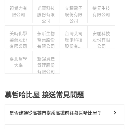
視覺力有
光寶科技
立積電子
捷元生技
限公司
股份有限
股份有限
有限公司
公司
公司
美時化學
永昕生物
台灣艾司
安馳科技
製藥股份
醫藥股份
摩爾科技
股份有限
有限公司
有限公司
股份有限
公司
公司
臺北醫學
新鏵資產
大學
管理股份
有限公司
慕哲哈比屋 接送常見問題
是否建議從高雄市搭乘高鐵前往慕哲哈比屋？
若要從高雄市區搭高鐵前往慕哲哈比屋，高鐵較貴、費