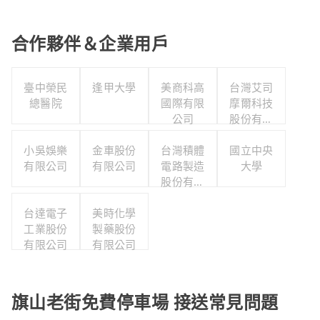
合作夥伴＆企業用戶
臺中榮民
逢甲大學
美商科高
台灣艾司
總醫院
國際有限
摩爾科技
公司
股份有限
公司
小吳娛樂
金車股份
台灣積體
國立中央
有限公司
有限公司
電路製造
大學
股份有限
公司
台達電子
美時化學
工業股份
製藥股份
有限公司
有限公司
旗山老街免費停車場 接送常見問題