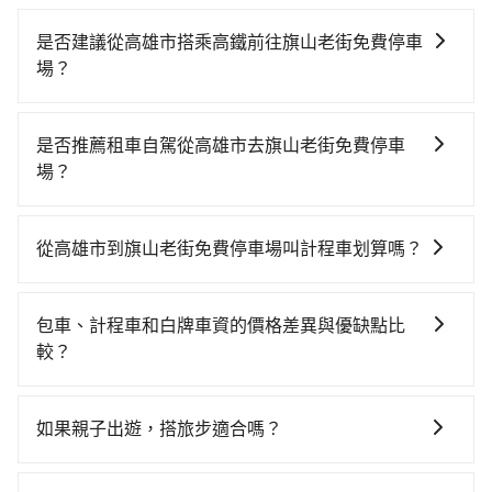
是否建議從高雄市搭乘高鐵前往旗山老街免費停車
場？
若要從高雄市區搭高鐵前往旗山老街免費停車場，高鐵
省時、較貴！從最早06:15一直到21:54，左營-新竹一天
是否推薦租車自駕從高雄市去旗山老街免費停車
最多有47班次高鐵可搭乘。假設從高雄市苓雅區前往最
場？
靠近的左營高鐵站，叫一輛計程車花費約300元、車程約
如果你有台灣駕照且對自己駕駛技術有信心，且在車上
35分鐘。抵達高鐵站後，步行進站、現場購票並於月台
時不需要閉目養神（因為要自己開車），最重要的是你
排隊的時間約20分鐘，再乘坐81~102分鐘（平均89分）
從高雄市到旗山老街免費停車場叫計程車划算嗎？
當天就要來回，那在高雄路邊可隨租隨借的iRent應該是
的高鐵從左營站前往新竹高鐵站，每人票價1,200元，再
如選擇小黃直達，在高雄可以透過app叫車的有55688台
你最便宜選擇。註冊完iRent的app後，可以每小時
用5分鐘出站、等待車站前排班的計程車，搭上小黃後約
灣大車隊、Uber、Line Taxi、Yoxi等，如果在路邊攔不
$115~205承租小轎車，每公里再額外加收$3.2，從高雄
花35分鐘、車費800元後，抵達旗山老街免費停車場 (新
包車、計程車和白牌車資的價格差異與優缺點比
到車，也可考慮打電話至附近的計程車隊，如安全計程
市（苓雅區）到旗山老街免費停車場的花費預估為
竹縣關西鎮) 的目的地。全程加上轉車時間共2小時59分
較？
車、中華日光交通、皇冠大車隊等叫車看看。依照里程
$3,700~4,400（金額差異來自於平假日、車款差異、抵
鐘，假設4位同行，高鐵加轉乘之平均每人花費為1,480
包車、計程車或白牌車。主要價格差異和優缺點如下： -
跳錶計算，價格約為5,975~7,200元間，但如改預約
達目的地後多久原路返回），雖已將eTag和可能的每小
元。但如果全程使用tripool並到府專車接送，則每人平
包車：優點是搭乘舒適可以根據自己的需求安排時間和
tripool可省高達$1,700。但如果要考慮到回程，新竹縣
時40元路邊停車費用預估進去，但額外的汽車保險與可
如果親子出遊，搭旅步適合嗎？
均花費約1,380元，費時3小時9分鐘。長距離移動確實搭
地點上車較客製化。此外，司機還會提供各種旅遊建議
僅有合法計程車約730輛，數量約為高雄市的10%、密度
能的罰單都需自付。再者，和運的iRent只提供最基本的
乘高鐵可以比坐車快10分鐘，但卻要額外支出約400元
適合的，另外旅步也特別為您心愛的寶貝準備了兒童座
與資訊。長途接送價格比計程車車資更優惠。 - 計程
僅雙北的1.3%，其叫車的難度是雙北市的80倍。綜合以
車型，如Toyota Yaris、Prius C、Vios這類乘坐體驗較
的交通費，所以對於不是這麼趕時間的人來說，預約