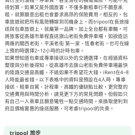
其衍生的油錢、停車費、甚至潛在的損傷風險，可能不見
得划算，如果又是外國旅客，不僅多數租車行不願意承
租，就算願意出租也會要求高昂的保險費用。相反的，包
車旅遊就把所有風險轉嫁到司機身上，而tripool在長途接
送與包車旅遊上，就屬第一品牌，加上全台都有車輛，可
將旅客從高雄市單程直送旗山老街免費停車場，如欲造訪
周邊的關西老街、平溪老街 第一家、恆春老街，也可在線
上預約時選擇2~12小時的計時包車。
如果想知道包車或專車接送以外的交通選擇，在經過資料
整理與分析後得知，從高雄市去旗山老街免費停車場最快
的陸路交通是高鐵，不過如果不希望花大錢，iRent在4~8
人時能最省錢。以下表格中的資料是預設在4人時，專車
接送、租車自駕、計程車、高鐵的優缺點比較，更完整的
交通費用與時間分析，請見更下方的常見問題。但假如只
有自己一人乘車且願意犧牲一點交通時間，來換取便利到
府且價格實惠的接送服務，可考慮tripool的共乘。
tripool 旅步