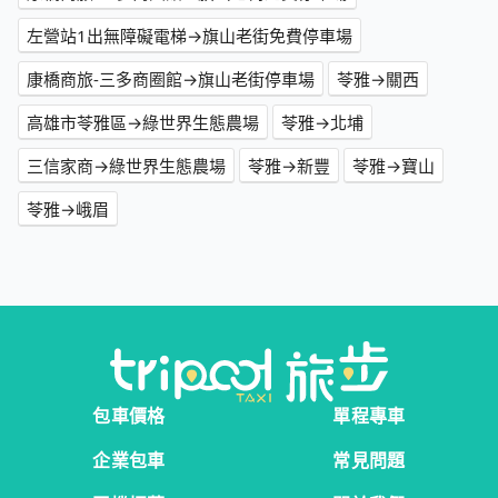
左營站1出無障礙電梯→旗山老街免費停車場
康橋商旅-三多商圈館→旗山老街停車場
苓雅→關西
高雄市苓雅區→綠世界生態農場
苓雅→北埔
三信家商→綠世界生態農場
苓雅→新豐
苓雅→寶山
苓雅→峨眉
包車價格
單程專車
企業包車
常見問題