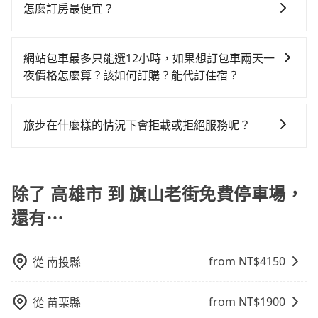
椅及兒童用增高墊供您選購(租借300元/個)，讓您和孩子
車：優點是24小時隨叫隨到，價格按錶計費，但若遇交
上，無論在價格或服務品質上，tripool都是你從高雄市
怎麼訂房最便宜？
差的車款，如果人數超過四位，更是沒有較大的七人座
tripool還是比較划算的。如果你是三人以下要乘車，也
出遊時安全更有保障。
通塞車時亦會加收延遲費用，一般屬短程接駁為主。 -
到旗山老街免費停車場的最佳選擇。
或九人座可供選擇，而且無人租車最令人詬病的就是車
可參考tripool的拼車共乘服務，最多可再節省50%的交
現在旅客預訂飯店已經很少透過旅行社，大多是透過
白牌車：優點是價格相對較低，有的還可喊價。但安全
況，打開車門才發現仍有上一組乘客遺留的垃圾或者撞
通費用。
OTA (online travel agent) 來完成，除了可以快速依據
性和服務質量無法保障，需要自行承擔風險，遇到狀況
網站包車最多只能選12小時，如果想訂包車兩天一
凹的車門仍未被修理，每一次租車都好像在開樂透一
地區、價位、人數、特殊需求來搜尋適合的旅店與房
事後也無法申訴退費。
夜價格怎麼算？該如何訂購？能代訂住宿？
樣。另外，偶爾也會遇到明明已經預約了時間但上一位
型，更重要的是通常價格是官網的6~8折，如果又有加入
用戶卻遲遲尚未歸還，又或者要還車時卻偏偏找不到停
旅步的包車服務是以一天一張訂單的方式計算，如果您
會員或者使用特定的信用卡，還可以累積點數做現金回
車位，對於急著用車或者要載其他乘客的人來說就有不
需要連續兩天的包車服務，可以在官網上分開預定兩天
饋或未來換取免費的住房。台灣人常用的線上訂房平台
旅步在什麼樣的情況下會拒載或拒絕服務呢？
小的風險。最後，雖然路邊隨租隨還看似方便，但實際
的行程。另外，目前旅步只提供接送服務，暫不提供代
有Booking.com、Agoda.com、Hotels.com、
使用時還是有其區域的限制，實際可停靠的地點與你的
當您使用 tripool 旅步乘車日期當天，若發生以下 3 項
訂住宿服務。
Expedia.com、Trip.com等。正常來說，線上刷卡付款
上下車地點仍有段距離，在遇到下雨天或者載行李時，
原因，司機有權拒絕服務： 1) 當日搭車人數或行李超過
完後預定就完成，事先不用電話確認空房，事後也不用
就顯得非常不便。
訂購時填寫的數量。請務必確實填寫當日實際攜帶的行
除了 高雄市 到 旗山老街免費停車場，
告知付款完畢，一切都能在網路上操作。但有些較冷門
李及乘坐的總人數，包含成人及兒童／嬰幼兒。 2) 孩童
或規模較小的飯店，有可能再多平台同時上架而發生超
還有⋯
同行，卻無自備或加購兒童座椅。提醒您，為了保護孩
賣的現象，便有可能到了現場卻沒房可住的窘境，所以
童的安全，依道路交通安全規則規定，四歲以下的孩童
在預定時要不選擇評分高、評論多的飯店，不然就是還
必須乘坐兒童座椅。 3) 搭乘寵物友善專車卻沒有裝籠。
要再人工電話與飯店確認。預訂民宿方面，如不怕麻
from NT$
4150
從
南投縣
避免影響行車安全，請您務將寵物置入提籠或提袋內。
煩，有些時候直接打電話問的價格可能比民宿訂房網來
得便宜，但缺點就是多數要匯款並再人工確認。假如不
from NT$
1900
從
苗栗縣
介意多花一點錢省下這些瑣碎的事，台灣本土的AsiaYo