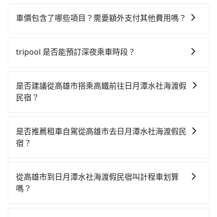
火車站通常是城市的交通樞紐，以下是火車站常見交通
帳，且免加收5%稅金。在收到後，可自行列印留存或報
方式： 公車或客運：乘坐公車或客運到達或離開火車
帳，完全符合台灣的法律規範。
車價包含了哪些項目？需要額外支付其他費用嗎？
站，相對便宜經濟。 計程車：乘坐計程車到達或離開火
官網上顯示的車價已經包含了租車、司機、高速公路過
車站，方便快捷但昂貴。 捷運/輕軌：通過捷運或輕軌到
路費、油資、保險、小費，司機的餐費與住宿費不需要
達或離開火車站，快捷便利。 包車：預定包車到達或離
tripool 是否能預訂深夜乘車時段？
乘客負擔，沒有其他巧令名目的隱藏費用，網站上看到
開火車站，是最便利的，無需與人共乘、快速抵達。
可以的！tripool 旅步全年無休並提供深夜接送服務。
的價格皆為真實價格。
是否建議從高雄市搭乘高鐵前往日月潭水社海渡假
民宿？
若要從高雄市區搭高鐵前往日月潭水社海渡假民宿，高
鐵較貴、費時！從最早05:50一直到22:55，左營-台中一
是否推薦租車自駕從高雄市去日月潭水社海渡假民
天最多有90班次高鐵可搭乘。假設從高雄市大社區前往
宿？
最靠近的左營高鐵站，叫一輛計程車花費約300元、車程
如果你有台灣駕照且對自己駕駛技術有信心，且在車上
約25分鐘。抵達高鐵站後，步行進站、現場購票並於月
時不需要閉目養神（因為要自己開車），最重要的是你
台排隊的時間約20分鐘，再乘坐42~69分鐘（平均57
從高雄市到日月潭水社海渡假民宿叫計程車划算
當天就要來回，那在高雄路邊可隨租隨借的iRent應該是
分）的高鐵從左營站前往台中高鐵站，每人票價790元，
嗎？
你最便宜選擇。註冊完iRent的app後，可以每小時
再用10分鐘出站、等待車站前排班的計程車，搭上小黃
如選擇小黃直達，在高雄可以透過app叫車的有55688台
$115~205承租小轎車，每公里再額外加收$3.2，從高雄
後約花70分鐘、車費2,500元後，抵達日月潭水社海渡假