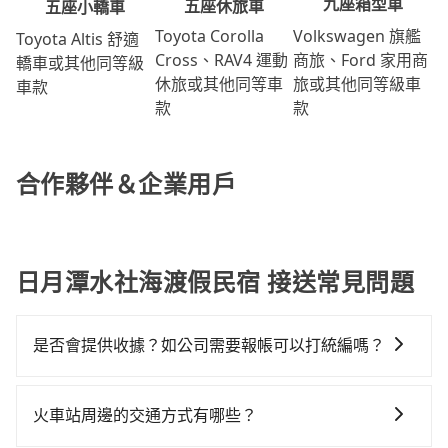
九座箱型車
五座休旅車
五座小轎車
Volkswagen 旗艦
Toyota Corolla
Toyota Altis 舒適
商旅、Ford 家用商
Cross、RAV4 運動
轎車或其他同等級
旅或其他同等級車
休旅或其他同等車
車款
款
款
合作夥伴＆企業用戶
日月潭水社海渡假民宿 接送常見問題
是否會提供收據？如公司需要報帳可以打統編嗎？
在乘車結束後一週內，tripool都會透過第三方系統寄出
旅行業代收轉付電子收據，如果公司需要報公帳，在預
火車站周邊的交通方式有哪些？
約付款前可以輸入公司的抬頭與統編，可向國稅局報