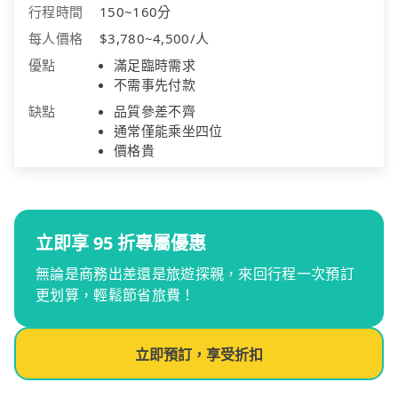
行程時間
150~160分
每人價格
$3,780~4,500/人
優點
滿足臨時需求
不需事先付款
缺點
品質參差不齊
通常僅能乘坐四位
價格貴
立即享 95 折專屬優惠
無論是商務出差還是旅遊探親，來回行程一次預訂
更划算，輕鬆節省旅費！
立即預訂，享受折扣