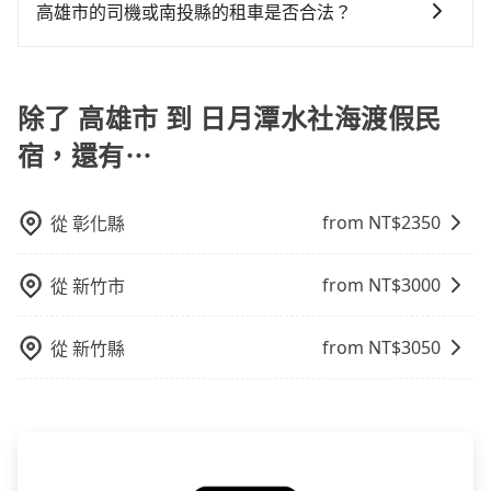
灣大車隊、Uber、Line Taxi、Yoxi等。依照里程跳錶計
市（大社區）到日月潭水社海渡假民宿的花費預估為
民宿 (南投縣魚池鄉) 的目的地。全程加上轉車時間共2小
高雄市的司機或南投縣的租車是否合法？
算，價格約為3,775~4,500元間，但如改預約tripool可
$2,450~3,050（金額差異來自於平假日、車款差異、抵
時59分鐘，假設一人獨行，交通費總計3,590元。但如果
許多的Line群組或Facebook社團裡，有很多低價的白牌
省高達$1,100。但如果要考慮到回程，南投縣僅有合法
達目的地後多久原路返回），雖已將eTag和可能的每小
全程使用tripool並到府專車接送，則僅需花費約3,370
車、私家車或野雞車在招攬生意，這不僅是違法可能被
計程車約340輛，數量約為高雄市的4%、密度僅雙北的
時40元路邊停車費用預估進去，但額外的汽車保險與可
元，費時2小時25分鐘。選擇搭乘高鐵而不預約包車，不
警察臨檢並趕下車，出意外後保險公司更是不會提供任
除了 高雄市 到 日月潭水社海渡假民
0.2%，其叫車的難度是雙北市的490倍。綜合以上，無
能的罰單都需自付。再者，和運的iRent只提供最基本的
僅至少額外負擔220元車資，而且更會額外浪費34分鐘
何理賠，如果又遇到心術不正的司機，其犯罪行為可能
論在價格或服務品質上，tripool都是你從高雄市到日月
車型，如Toyota Yaris、Prius C、Vios這類乘坐體驗較
在轉乘與等車上，現在還不馬上來預約tripool！
宿，還有⋯
都無法監控或追查。最好別為了省小錢而冒上不必要的
潭水社海渡假民宿的最佳選擇。
差的車款，如果人數超過四位，更是沒有較大的七人座
風險。而tripool雇用的司機、使用的車輛以及配合的車
或九人座可供選擇，而且無人租車最令人詬病的就是車
行，一定符合台灣法律規定，除了司機擁有合法的職業
況，打開車門才發現仍有上一組乘客遺留的垃圾或者撞
from NT$
2350
從
彰化縣
駕駛執照以及良民證外，車輛一定投保最高300萬乘客
凹的車門仍未被修理，每一次租車都好像在開樂透一
險。最好辨別叫的車是否合法，就看車牌的開頭，只要
樣。另外，偶爾也會遇到明明已經預約了時間但上一位
from NT$
3000
從
新竹市
不是R或T開頭的車，就一定是違法。
用戶卻遲遲尚未歸還，又或者要還車時卻偏偏找不到停
車位，對於急著用車或者要載其他乘客的人來說就有不
from NT$
3050
從
新竹縣
小的風險。最後，雖然路邊隨租隨還看似方便，但實際
使用時還是有其區域的限制，實際可停靠的地點與你的
上下車地點仍有段距離，在遇到下雨天或者載行李時，
就顯得非常不便。