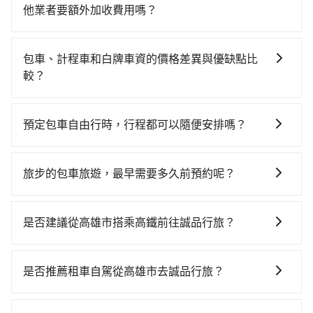
他業者要額外加收費用嗎？
旅步的包車服務非常方便，您可以在不同縣市下車。對
於偏遠地區，我們提供的價格已經包含了所有基本的費
包車、計程車和白牌車資的價格差異與優缺點比
用，不會像其他業者那樣收取額外費用。但如果您需要
較？
前往的地點屬於高海拔山區等特殊地點，就可能會需要
包車、計程車或白牌車。主要價格差異和優缺點如下： -
支付額外的費用，不過別擔心，您可以透過旅步官網查
包車：優點是搭乘舒適可以根據自己的需求安排時間和
詢到具體的費用。
預定包車自由行時，行程都可以隨便安排嗎？
地點上車較客製化。此外，司機還會提供各種旅遊建議
只要不超出您選用的用車時間及行程總公里數，且行程
與資訊。長途接送價格比計程車車資更優惠。 - 計程
沒有到達海拔1500公里以上的山區，行程都是可以依照
車：優點是24小時隨叫隨到，價格按錶計費，但若遇交
旅步的包車旅遊，最早需要多久前預約呢？
您的需求安排的。
通塞車時亦會加收延遲費用，一般屬短程接駁為主。 -
當您的行程確定後，建議盡早預訂包車服務，因為旅步
白牌車：優點是價格相對較低，有的還可喊價。但安全
提供早鳥優惠，您越早預訂就能享有更優惠的價格。所
性和服務質量無法保障，需要自行承擔風險，遇到狀況
是否建議從高雄市搭乘高鐵前往誠品行旅？
以不妨趁早訂購，享受更划算的價格。
事後也無法申訴退費。
若要從高雄市區搭高鐵前往誠品行旅，高鐵省時、較
貴！從最早05:50一直到22:10，左營-台北一天最多有89
是否推薦租車自駕從高雄市去誠品行旅？
班次高鐵可搭乘。假設從高雄市苓雅區前往最靠近的左
如你有駕照又不排斥自駕，且又不需要利用移動的時間
營高鐵站，叫一輛計程車花費約300元、車程約35分