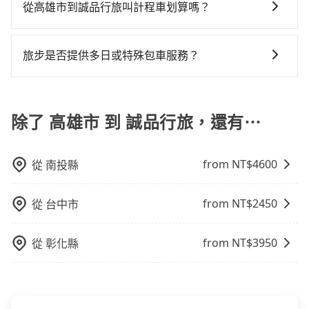
在車上休息，那在高雄市苓雅區有約20間租車車行，比
鐘。抵達高鐵站後，步行進站、現場購票並於月台排隊
從高雄市到誠品行旅叫計程車划算嗎？
方說永達租賃、隆韻國際聯合、榕興國際。一般租車以
的時間約20分鐘，再乘坐94~134分鐘（平均114分）的
如選擇小黃直達，在高雄可以透過app叫車的有55688台
天為單位，小轎車如Toyota Altis、Nissan Tiida，一天
高鐵從左營站前往台北高鐵站，每人票價1,490元，再用
灣大車隊、Uber、Line Taxi、Yoxi等，如果在路邊攔不
租金約$1,500，九人座如Hyundai Starex或
15分鐘出站、等待車站前排班的計程車，搭上小黃後約
旅步是否提供多日或特殊包車服務？
到車，也可考慮打電話至附近的計程車隊，如群富交
Volkswagen T5，一天$4,500起，油錢（每公里約3
花30分鐘、車費300元後，抵達誠品行旅 (台北市信義區)
若您有多日或特殊包車需求，您可以先來信旅步，會有
通、高雄中華衛星大車隊、伍福交通等叫車看看。依照
元）、eTag（每公里約1元）、路邊停車（每小時約40
的目的地。全程加上轉車時間共3小時31分鐘，假設4位
專人回覆您。
里程跳錶計算，價格約為7,295~8,800元間，但如改預約
元）、保險費、罰單另計多數租車合約上都會載明每日
同行，高鐵加轉乘之平均每人花費為1,640元。但如果全
除了 高雄市 到 誠品行旅，還有⋯
tripool可省高達$2,900。綜合以上，無論在價格或服務
里程限定200~400公里，超過還會額外加收100~2,000
程使用tripool並到府專車接送，則每人平均花費約
品質上，tripool都是你從高雄市到誠品行旅的最佳選
元不等的費用。由於絕大多數的租車公司都沒有提供甲
1,480元，費時3小時52分鐘。長距離移動確實搭乘高鐵
擇。
租乙還的服務，假設你當天就往返高雄市（苓雅區）與
可以比坐車快21分鐘，但卻要額外支出約640元的交通
from NT$
4600
從
南投縣
誠品行旅，預計的小轎車花費為$4,700或九人座
費，所以對於不是這麼趕時間的人來說，預約tripool還
$7,700。當然這金額比搭計程車便宜，如誠品行旅的室
是比較划算的。如果你是三人以下要乘車，也可參考
內設施非常豐富或你想去的旅遊景點就在周邊，租車一
from NT$
2450
tripool的拼車共乘服務，最多可再節省50%的交通費
從
台中市
整天就略顯浪費。再者，租車地點可能離你的住家/辦公
用。
室/起點還有段路，且須配合車行營業時間做租還動作，
from NT$
3950
從
彰化縣
另外承租過程繁瑣，租還通常需額外花費30分鐘做簽約
與車體檢查，甚至還要先自行加滿油，如遇到不肖業
者，還車時可能遭遇各種莫名理由而被額外收費，風險
可謂不小。