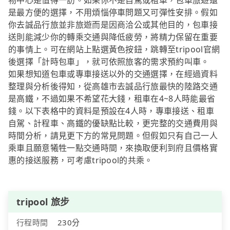
物中心是值得一訪。如果你不是自駕或租車，包車旅遊還
是最方便的選擇，不用煩惱停車問題又可彈性安排。假如
你去誠品行旅並非旅遊而是因商洽公或其他目的，包車接
送則能減少你的轉乘交通與降低疲勞，將精力保留在重要
的事情上。可在網站上點選黃色按鈕，跳轉至tripool官網
後選擇「計時包車」，就可依照旅客的需求預約叫車。
如果想知道包車或專車接送以外的交通選擇，在經過資料
整理與分析後得知，從高雄市去誠品行旅最快的陸路交通
是高鐵，不過如果不希望花大錢，租車在4~8人時能最省
錢。以下表格中的資料是預設在4人時，專車接送、租車
自駕、計程車、高鐵的優缺點比較，更完整的交通費用與
時間分析，請見更下方的常見問題。但假如只有自己一人
乘車且願意犧牲一點交通時間，來換取便利到府且價格實
惠的接送服務，可考慮tripool的共乘。
tripool 旅步
行程時間
230分