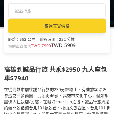
查詢真實價格
距離
：
362 公里
｜
旅程時間
：
232 分鐘
TWD
5909
TWD
7900
您的車資預估
高雄到誠品行旅 共乘$2950 九人座包
車$7940
在從高雄市前往誠品行旅的230分鐘路上，有些旅客沿途
會造訪三多商圈、武嶺街46號、高雄市文化中心，但如想
盡快入住飯店/民宿，在辦好check-in之後，誠品行旅周邊
的熱門景點如台北101觀景台、松山文創園區、台北101購