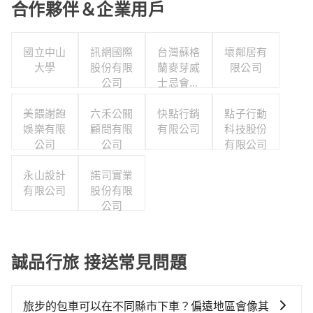
合作夥伴＆企業用戶
國立中山
訊網國際
台灣蘇格
壞鄰居有
大學
股份有限
蘭麥芽威
限公司
公司
士忌會所
股份有限
美餵謝飽
六禾公關
快點行銷
公司
點子行動
娛樂有限
顧問有限
有限公司
科技股份
公司
公司
有限公司
永山設計
諾司實業
有限公司
股份有限
公司
誠品行旅 接送常見問題
旅步的包車可以在不同縣市下車？偏遠地區會像其