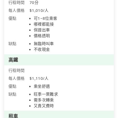
行程時間
70分
每人價格
$1,010/人
優點
可1~8位乘客
哪裡都能接
保證出車
價格透明
缺點
無臨時叫車
不收現金
高鐵
行程時間
每人價格
$1,110/人
優點
乘坐舒適
缺點
旺季一票難求
需多次轉乘
又貴又費時
租車