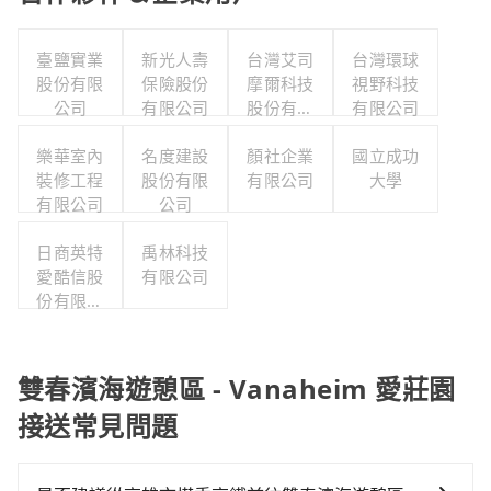
臺鹽實業
新光人壽
台灣艾司
台灣環球
股份有限
保險股份
摩爾科技
視野科技
公司
有限公司
股份有限
有限公司
公司
樂華室內
名度建設
顏社企業
國立成功
裝修工程
股份有限
有限公司
大學
有限公司
公司
日商英特
禹林科技
愛酷信股
有限公司
份有限公
司台灣分
公司
雙春濱海遊憩區 - Vanaheim 愛莊園
接送常見問題