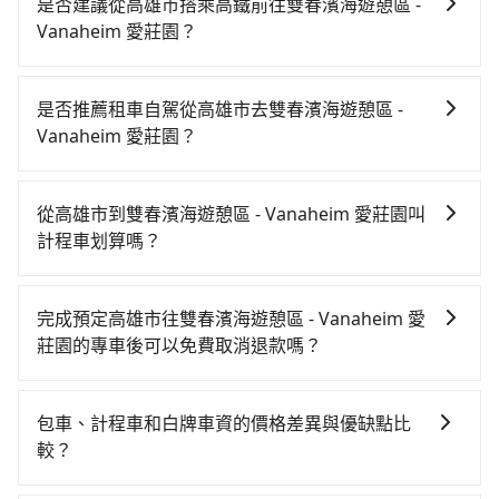
是否建議從高雄市搭乘高鐵前往雙春濱海遊憩區 -
Vanaheim 愛莊園？
若要從高雄市區搭高鐵前往雙春濱海遊憩區 - Vanaheim
愛莊園，高鐵較貴、費時、轉車麻煩！從最早05:50一直
是否推薦租車自駕從高雄市去雙春濱海遊憩區 -
到22:55，左營-嘉義一天最多有60班次高鐵可搭乘。假
Vanaheim 愛莊園？
設從高雄市苓雅區前往最靠近的左營高鐵站，叫一輛計
如果你有台灣駕照且對自己駕駛技術有信心，且在車上
程車花費約300元、車程約35分鐘。抵達高鐵站後，步
時不需要閉目養神（因為要自己開車），最重要的是你
行進站、現場購票並於月台排隊的時間約20分鐘，再乘
從高雄市到雙春濱海遊憩區 - Vanaheim 愛莊園叫
當天就要來回，那在高雄路邊可隨租隨借的iRent應該是
坐30~35分鐘（平均31分）的高鐵從左營站前往嘉義高
計程車划算嗎？
你最便宜選擇。註冊完iRent的app後，可以每小時
鐵站，每人票價410元，再用5分鐘出站、等待車站前排
如選擇小黃直達，在高雄可以透過app叫車的有55688台
$115~205承租小轎車，每公里再額外加收$3.2，從高雄
班的計程車，搭上小黃後約花50分鐘、車費1,100元後，
灣大車隊、Uber、Line Taxi、Yoxi等，如果在路邊攔不
市（苓雅區）到雙春濱海遊憩區 - Vanaheim 愛莊園的
抵達雙春濱海遊憩區 - Vanaheim 愛莊園 (台南市北門
完成預定高雄市往雙春濱海遊憩區 - Vanaheim 愛
到車，也可考慮打電話至附近的計程車隊，如安全交
花費預估為$1,300~1,850（金額差異來自於平假日、車
區) 的目的地。全程加上轉車時間共2小時14分鐘，假設
莊園的專車後可以免費取消退款嗎？
通、新形象計程車、高雄中華衛星大車隊等叫車看看。
款差異、抵達目的地後多久原路返回），雖已將eTag和
2位同行，高鐵加轉乘之平均每人花費為1,110元。但如
只要在乘車前一日清晨六點以前透過電子郵件告知，不
依照里程跳錶計算，價格約為1,815~2,200元間，若改選
可能的每小時40元路邊停車費用預估進去，但額外的汽
果全程使用tripool並到府專車接送，則每人平均花費約
論任何理由，保證全額退費，且不收取任何手續費。
tripool的專車服務可再更便宜。但如果要考慮到回程，
車保險與可能的罰單都需自付。再者，和運的iRent只提
包車、計程車和白牌車資的價格差異與優缺點比
1,010元，費時1小時8分鐘。選擇搭乘高鐵而不預約包
台南市僅有合法計程車約4,140輛，數量約為高雄市的
供最基本的車型，如Toyota Yaris、Prius C、Vios這類
較？
車，不僅每人至少額外負擔100元車資，而且更會額外浪
45%、密度僅雙北的4.6%，其叫車的難度是雙北市的20
乘坐體驗較差的車款，如果人數超過四位，更是沒有較
費66分鐘在轉乘與等車上，現在還不馬上來預約
包車、計程車或白牌車。主要價格差異和優缺點如下： -