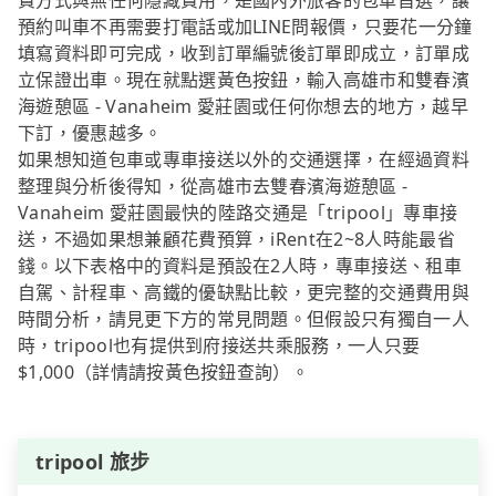
費方式與無任何隱藏費用，是國內外旅客的包車首選，讓
預約叫車不再需要打電話或加LINE問報價，只要花一分鐘
填寫資料即可完成，收到訂單編號後訂單即成立，訂單成
立保證出車。現在就點選黃色按鈕，輸入高雄市和雙春濱
海遊憩區 - Vanaheim 愛莊園或任何你想去的地方，越早
下訂，優惠越多。
如果想知道包車或專車接送以外的交通選擇，在經過資料
整理與分析後得知，從高雄市去雙春濱海遊憩區 -
Vanaheim 愛莊園最快的陸路交通是「tripool」專車接
送，不過如果想兼顧花費預算，iRent在2~8人時能最省
錢。以下表格中的資料是預設在2人時，專車接送、租車
自駕、計程車、高鐵的優缺點比較，更完整的交通費用與
時間分析，請見更下方的常見問題。但假設只有獨自一人
時，tripool也有提供到府接送共乘服務，一人只要
$1,000（詳情請按黃色按鈕查詢）。
tripool 旅步