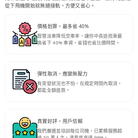
從下飛機開始就無縫接軌，方便又省心。
價格划算，最多省 40%
智慧派車降低空車率，讓你中長途搭乘最
高省下 40% 車資，省錢也省比價時間。
彈性取消，應變無壓力
有突發狀況也不怕，在規定時間內取消，
都能全額退款。
真實好評，用戶信賴
我們嚴選並培訓每位司機，已累積服務超
過 50 萬人次，滿意度高達 99%。