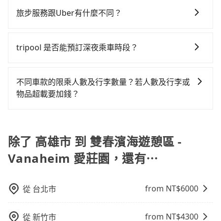
倍。雖然高雄市區到雙春濱海遊憩區 - Vanaheim 愛莊
大的七人座或九人座可供選擇，而且無人租車最令人詬
tripool！如果你是獨自一人乘車，也可參考tripool的拼
包車：優點是搭乘舒適可以根據自己的需求安排時間和
園的跳表小黃可能較為便宜，但當你們人數超過四位
旅步服務跟Uber有什麼不同？
病的就是車況，打開車門才發現仍有上一組乘客遺留的
車共乘服務，最多可再節省50%的交通費用。
地點上車較客製化。此外，司機還會提供各種旅遊建議
時，叫兩輛計程車的費用就貴了，改預約一輛tripool的
垃圾或者撞凹的車門仍未被修理，每一次租車都好像在
tripool 旅步具備以下特色： (1) 採事前預約制。 (2) 在
與資訊。長途接送價格比計程車車資更優惠。 - 計程
九人座廂型車最高可省$1,000。
開樂透一樣。另外，偶爾也會遇到明明已經預約了時間
中長程提供最優惠的價格。 (3) 全台服務，不分城市與郊
車：優點是24小時隨叫隨到，價格按錶計費，但若遇交
tripool 是否能預訂深夜乘車時段？
但上一位用戶卻遲遲尚未歸還，又或者要還車時卻偏偏
區。 (4) 有較為嚴謹的乘車時間與取消政策。
通塞車時亦會加收延遲費用，一般屬短程接駁為主。 -
找不到停車位，對於急著用車或者要載其他乘客的人來
可以的！tripool 旅步全年無休並提供深夜接送服務。
白牌車：優點是價格相對較低，有的還可喊價。但安全
說就有不小的風險。最後，雖然路邊隨租隨還看似方
性和服務質量無法保障，需要自行承擔風險，遇到狀況
不同車款的限乘人數及行李數量？若人數及行李或
便，但實際使用時還是有其區域的限制，實際可停靠的
事後也無法申訴退費。
物品超載要加錢？
地點與你的上下車地點仍有段距離，在遇到下雨天或者
載行李時，就顯得非常不便。
我們提供不同種類的車輛，讓您根據需求選擇最適合您
的車型。 五人座驕車可乘坐三位乘客，並可攜帶三個隨
身行李與兩個30吋行李箱 五人座休旅車可乘坐四位乘
除了 高雄市 到 雙春濱海遊憩區 -
客，並可攜帶四個隨身行李與三個30吋行李箱 九人座廂
Vanaheim 愛莊園，還有⋯
型車可乘坐八位乘客，並可攜帶八個隨身行李與六個30
吋行李箱。 為了確保行車安全及遵守相關法規，我們不
能超載人數。 如果您攜帶的行李或物品較多，我們會根
from NT$
6000
從
台北市
據情況收取微搬家費用，費用在300至500元之間。
from NT$
4300
從
新竹市