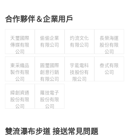
合作夥伴＆企業用戶
天璽國際
偷偷企業
灼流文化
長榮海運
傳媒有限
有限公司
有限公司
股份有限
公司
公司
東采織品
圓璽國際
宇能電科
叁式有限
製作有限
創意行銷
技股份有
公司
公司
有限公司
限公司
緯創資通
羅技電子
股份有限
股份有限
公司
公司
雙流瀑布步道 接送常見問題