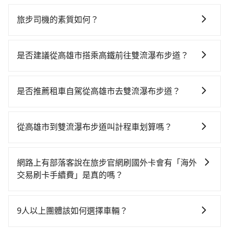
旅步司機的素質如何？
旅步的每位司機都經過車隊的嚴格審核才能加入服務，
同時，旅步也會詳細記錄每位司機每次服務的狀況以及
是否建議從高雄市搭乘高鐵前往雙流瀑布步道？
客戶的評價，這些資訊將被用作後續的司機教育參考。
若要從高雄市區搭高鐵前往雙流瀑布步道，高鐵省時、
較貴！從最早06:15一直到22:10，左營-板橋一天最多有
是否推薦租車自駕從高雄市去雙流瀑布步道？
77班次高鐵可搭乘。假設從高雄市鼓山區前往最靠近的
如你有駕照又不排斥自駕，且又不需要利用移動的時間
左營高鐵站，叫一輛計程車花費約200元、車程約20分
在車上休息，那在高雄市鼓山區有約5間租車車行，比方
鐘。抵達高鐵站後，步行進站、現場購票並於月台排隊
從高雄市到雙流瀑布步道叫計程車划算嗎？
說華安車業、運承國際、思翰國際貿易。一般租車以天
的時間約20分鐘，再乘坐85~126分鐘（平均105分）的
如選擇小黃直達，在高雄可以透過app叫車的有55688台
為單位，小轎車如Toyota Altis、Nissan Tiida，一天租
高鐵從左營站前往板橋高鐵站，每人票價1,460元，再用
灣大車隊、Uber、Line Taxi、Yoxi等，如果在路邊攔不
金約$1,500，九人座如Hyundai Starex或Volkswagen
10分鐘出站、等待車站前排班的計程車，搭上小黃後約
網路上有部落客說在旅步官網刷國外卡會有「海外
到車，也可考慮打電話至附近的計程車隊，如高雄皇冠
T5，一天$4,500起，油錢（每公里約3元）、eTag（每
花55分鐘、車費800元後，抵達雙流瀑布步道 (新北市烏
交易刷卡手續費」是真的嗎？
大車隊、倫永計程車等叫車看看。依照里程跳錶計算，
公里約1元）、路邊停車（每小時約40元）、保險費、罰
來區) 的目的地。全程加上轉車時間共3小時28分鐘，假
當然不是真的！目前在旅步的官網刷卡是不會被收取
價格約為7,335~8,800元間，但如改預約tripool可省高
單另計多數租車合約上都會載明每日里程限定200~400
設4位同行，高鐵加轉乘之平均每人花費為1,710元。但
「海外交易手續費」的，請放心使用！
達$2,300。綜合以上，無論在價格或服務品質上，
公里，超過還會額外加收100~2,000元不等的費用。由
9人以上團體該如何選擇車輛？
如果全程使用tripool並到府專車接送，則每人平均花費
tripool都是你從高雄市到雙流瀑布步道的最佳選擇。
於絕大多數的租車公司都沒有提供甲租乙還的服務，假
約1,630元，費時4小時12分鐘。長距離移動確實搭乘高