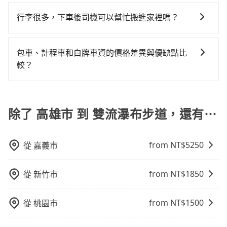
在Line群組或Facebook社團裡，有司機標榜能提供乘坐
設你當天就往返高雄市（鼓山區）與雙流瀑布步道，預
鐵可以比坐車快，但卻要額外支出約320元的交通費，所
9人以上之廂型車，其實屬違法。在現行法律下，營業小
行李很多，下車後司機可以幫忙搬進家裡嗎？
計的小轎車花費為$4,700或九人座$7,700。當然這金額
以對於不是這麼趕時間的人來說，預約tripool還是比較
客車最多座位數量就是9人，如扣掉司機就只能乘坐8位
比搭計程車便宜，且在前往雙流瀑布步道的途中預計邊
划算的。如果你是三人以下要乘車，也可參考tripool的
很抱歉，目前司機只能幫您將行李搬下車，暫時無法提
乘客，如果要10人以上就是營業大客車的範疇，也就是
開邊玩，那租車一整天確實就非常方便划算，但前提就
拼車共乘服務，最多可再節省50%的交通費用。
供將行李搬進家裡的服務，請見諒。」
中型巴士或大型遊覽車。非法改裝的車輛，不僅與車輛
包車、計程車和白牌車資的價格差異與優缺點比
是犧牲了當天要開車的親友的遊玩興緻。再者，租車地
行照不符，連司機的駕照都會不符。在路上被警察盤查
較？
點可能離你的住家/辦公室/起點還有段路，且須配合車行
請下車終止行程事小，如果發生意外，保險公司可不予
營業時間做租還動作，另外承租過程繁瑣，租還通常需
包車、計程車或白牌車。主要價格差異和優缺點如下： -
賠償就事大了。千萬別為了省小錢而把朋友親人的安全
額外花費30分鐘做簽約與車體檢查，甚至還要先自行加
包車：優點是搭乘舒適可以根據自己的需求安排時間和
給賭上。通常人數沒有超過10位，建議預約一台九人座
滿油，如遇到不肖業者，還車時可能遭遇各種莫名理由
地點上車較客製化。此外，司機還會提供各種旅遊建議
除了 高雄市 到 雙流瀑布步道，還有⋯
與一台小轎車比較划算，如人數超過12位就一定是叫一
而被額外收費，風險可謂不小。
與資訊。長途接送價格比計程車車資更優惠。 - 計程
台中巴比較方便。但也有例外，比方說有些山區或路段
車：優點是24小時隨叫隨到，價格按錶計費，但若遇交
是禁止大客車通行的，建議在預定時最好先與車行或平
from NT$
5250
從
嘉義市
通塞車時亦會加收延遲費用，一般屬短程接駁為主。 -
台確認。
白牌車：優點是價格相對較低，有的還可喊價。但安全
性和服務質量無法保障，需要自行承擔風險，遇到狀況
from NT$
1850
從
新竹市
事後也無法申訴退費。
from NT$
1500
從
桃園市