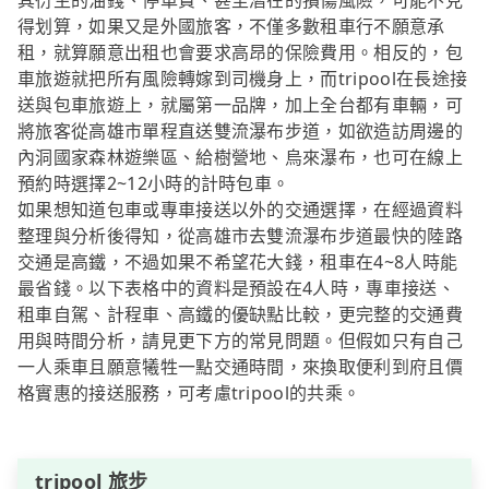
其衍生的油錢、停車費、甚至潛在的損傷風險，可能不見
得划算，如果又是外國旅客，不僅多數租車行不願意承
租，就算願意出租也會要求高昂的保險費用。相反的，包
車旅遊就把所有風險轉嫁到司機身上，而tripool在長途接
送與包車旅遊上，就屬第一品牌，加上全台都有車輛，可
將旅客從高雄市單程直送雙流瀑布步道，如欲造訪周邊的
內洞國家森林遊樂區、給樹營地、烏來瀑布，也可在線上
預約時選擇2~12小時的計時包車。
如果想知道包車或專車接送以外的交通選擇，在經過資料
整理與分析後得知，從高雄市去雙流瀑布步道最快的陸路
交通是高鐵，不過如果不希望花大錢，租車在4~8人時能
最省錢。以下表格中的資料是預設在4人時，專車接送、
租車自駕、計程車、高鐵的優缺點比較，更完整的交通費
用與時間分析，請見更下方的常見問題。但假如只有自己
一人乘車且願意犧牲一點交通時間，來換取便利到府且價
格實惠的接送服務，可考慮tripool的共乘。
tripool 旅步