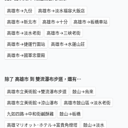
高雄市→九份
高雄市→淡水福容大飯店
高雄市→新北市
高雄市→十分
高雄市→板橋車站
高雄市→淡水老街
高雄市→三峽老街
高雄市→捷運竹圍站
高雄市→水蓮山莊
高雄市→國軍忠靈殿
除了 高雄市 到 雙流瀑布步道，還有⋯
高雄市立美術館→雙流瀑布步道
鼓山→烏來
高雄市立美術館→涼山瀑布
高雄市鼓山區→淡水老街
九如四路→中和街鹹酥雞
鼓山→板橋
高雄マリオット･ホテル→富貴角燈塔
鼓山→淡水