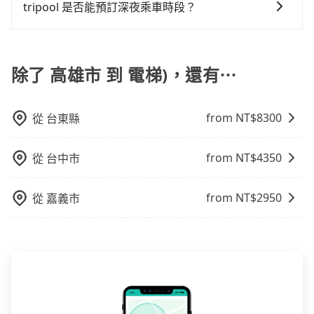
30吋的行李箱，但如有大件行李、衝浪板、樂器、廣告
的同時也確保乘客的權益。
tripool 是否能預訂深夜乘車時段？
車或者要載其他乘客的人來說就有不小的風險。最後，
看板、床墊、折疊單車、家電等，在乘客人數不多的情
雖然路邊隨租隨還看似方便，但實際使用時還是有其區
可以的！tripool 旅步全年無休並提供深夜接送服務。
況下，可以將後座倒放來騰出置物空間。基本上只要不
域的限制，實際可停靠的地點與你的上下車地點仍有段
遮住司機視線、不會破壞車體、不影響行車安全，會讓
距離，在遇到下雨天或者載行李時，就顯得非常不便。
除了 高雄市 到 電梯)，還有⋯
乘客盡量塞、盡量放。在預定前，建議先丈量好尺寸，
並事先透過官網的線上客服洽詢，確認沒問題再下訂。
from NT$
8300
從
台東縣
from NT$
4350
從
台中市
from NT$
2950
從
嘉義市