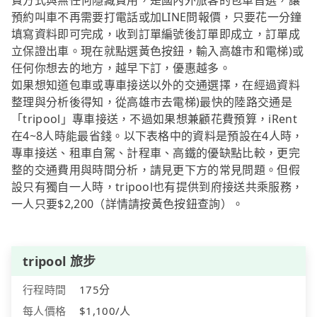
費方式與無任何隱藏費用，是國內外旅客的包車首選，讓
預約叫車不再需要打電話或加LINE問報價，只要花一分鐘
填寫資料即可完成，收到訂單編號後訂單即成立，訂單成
立保證出車。現在就點選黃色按鈕，輸入高雄市和電梯)或
任何你想去的地方，越早下訂，優惠越多。
如果想知道包車或專車接送以外的交通選擇，在經過資料
整理與分析後得知，從高雄市去電梯)最快的陸路交通是
「tripool」專車接送，不過如果想兼顧花費預算，iRent
在4~8人時能最省錢。以下表格中的資料是預設在4人時，
專車接送、租車自駕、計程車、高鐵的優缺點比較，更完
整的交通費用與時間分析，請見更下方的常見問題。但假
設只有獨自一人時，tripool也有提供到府接送共乘服務，
一人只要$2,200（詳情請按黃色按鈕查詢）。
tripool 旅步
行程時間
175分
每人價格
$1,100/人