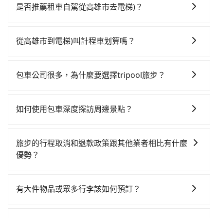
最早05:50一直到22:55，左營-嘉義一天最多有60班次高
是否推薦租車自駕從高雄市去電梯)？
鐵可搭乘。假設從高雄市新興區前往最靠近的左營高鐵
如果你有台灣駕照且對自己駕駛技術有信心，且在車上
站，叫一輛計程車花費約300元、車程約30分鐘。抵達
時不需要閉目養神（因為要自己開車），最重要的是你
高鐵站後，步行進站、現場購票並於月台排隊的時間約
從高雄市到電梯)叫計程車划算嗎？
當天就要來回，那在高雄路邊可隨租隨借的iRent應該是
20分鐘，再乘坐30~35分鐘（平均31分）的高鐵從左營
如選擇小黃直達，在高雄可以透過app叫車的有55688台
你最便宜選擇。註冊完iRent的app後，可以每小時
站前往嘉義高鐵站，每人票價410元，再用5分鐘出站、
灣大車隊、Uber、Line Taxi、Yoxi等。依照里程跳錶計
$115~205承租小轎車，每公里再額外加收$3.2，從高雄
等待車站前排班的計程車，搭上小黃後約花145分鐘、車
包車公司很多，為什麼要選擇tripool旅步？
算，價格約為3,515~4,200元間。但如果要考慮到回程，
市（新興區）到電梯)的花費預估為$2,450~3,100（金額
費2,600元後，抵達電梯) (嘉義縣阿里山鄉) 的目的地。
旅步提供多種車型，從轎車、休旅車到九人座，讓您可
嘉義縣僅有合法計程車約330輛，數量約為高雄市的
差異來自於平假日、車款差異、抵達目的地後多久原路
全程加上轉車時間共3小時46分鐘，假設4位同行，高鐵
以依照您行程人數的需求進行選擇。此外，為確保您的
3%、密度僅雙北的0.4%，其叫車的難度是雙北市的240
返回），雖已將eTag和可能的每小時40元路邊停車費用
如何使用包車深度探訪周邊景點？
加轉乘之平均每人花費為1,140元。但如果全程使用
旅途安全無憂，我們的司機都是專業且可靠的職業駕
倍。雖然高雄市區到電梯)的跳表小黃可能較為便宜，但
預估進去，但額外的汽車保險與可能的罰單都需自付。
tripool並到府專車接送，則每人平均花費約1,100元，
使用包車進行深度探訪周邊景點時，可以充分利用包車
駛。關於價格，旅步官網可一鍵即時查價，所示價格絕
當你們人數超過四位時，叫兩輛計程車的費用就貴了，
再者，和運的iRent只提供最基本的車型，如Toyota
費時2小時53分鐘。選擇搭乘高鐵而不預約包車，不僅每
的便利性和彈性，探訪更多的景點，並且可以按照自己
無隱藏費用，且還提供優於其他業者更彈性的取消政
改預約一輛tripool的九人座廂型車最高可省$1,400。
旅步的行程取消和退款政策跟其他業者相比有什麼
Yaris、Prius C、Vios這類乘坐體驗較差的車款，如果人
人至少額外負擔40元車資，而且更會額外浪費53分鐘在
的節奏和時間進行遊覽。除了景點本身，還可以體驗周
策，讓您在規劃行程時能更無後顧之憂。無論您是要前
優勢？
數超過四位，更是沒有較大的七人座或九人座可供選
轉乘與等車上，現在還不馬上來預約tripool！如果你是
邊的文化和風俗，品嚐當地的美食，與當地人交流，深
往市區還是郊區，我們都可以為您提供最佳的旅遊體
擇，而且無人租車最令人詬病的就是車況，打開車門才
三人以下要乘車，也可參考tripool的拼車共乘服務，最
當您需要取消旅行行程時，旅步提供比其他業者更具彈
入體驗當地的生活和文化。在探訪景點時，可以積極尋
驗。所以，如果您正在尋找一家可靠的包車公司，
發現仍有上一組乘客遺留的垃圾或者撞凹的車門仍未被
多可再節省50%的交通費用。
性的取消政策，以給予乘客更多的保障和方便。只需在
找當地導遊或者向當地居民請教，了解更多的深度資訊
tripool旅步絕對是您值得信任的不二選擇！
有大件物品或眾多行李該如何預訂？
修理，每一次租車都好像在開樂透一樣。另外，偶爾也
用車前一天的凌晨六點前完成取消訂單作業，旅步就承
和內幕，並且可以在旅途中收集更多的故事和經驗，豐
會遇到明明已經預約了時間但上一位用戶卻遲遲尚未歸
一般情況，九人座最多可以乘坐八位乘客以及置放六件
諾會無條件全額退款，讓乘客感到安心之餘，降低風險
富自己的旅程。
還，又或者要還車時卻偏偏找不到停車位，對於急著用