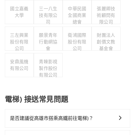
國立嘉義
三一八生
中華民國
張麗卿技
大學
技有限公
全國商業
術顧問有
司
總會
限公司
三左興業
願景青年
衛鴻國際
財團法人
股份有限
行動網協
股份有限
創價文教
公司
會
公司
基金會
安鼎風機
青睞影視
有限公司
製作股份
有限公司
電梯) 接送常見問題
是否建議從高雄市搭乘高鐵前往電梯)？
若要從高雄市區搭高鐵前往電梯)，高鐵較貴、費時！從