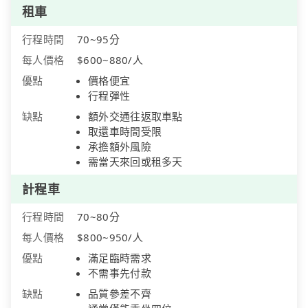
租車
行程時間
70~95分
每人價格
$600~880/人
優點
價格便宜
行程彈性
缺點
額外交通往返取車點
取還車時間受限
承擔額外風險
需當天來回或租多天
計程車
行程時間
70~80分
每人價格
$800~950/人
優點
滿足臨時需求
不需事先付款
缺點
品質參差不齊