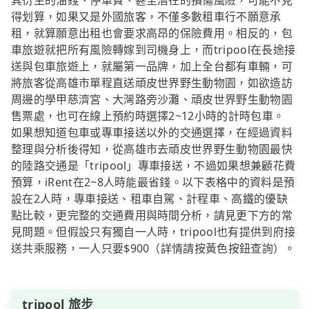
其衍生的油錢、停車費、甚至潛在的損傷風險，可能不見
得划算，如果又是外國旅客，不僅多數租車行不願意承
租，就算願意出租也會要求高昂的保險費用。相反的，包
車旅遊就把所有風險轉嫁到司機身上，而tripool在長途接
送與包車旅遊上，就屬第一品牌，加上全台都有車輛，可
將旅客從高雄市單程直送頑皮世界野生動物園，如欲造訪
周邊的學甲慈濟宮、大灣路旁沙灘、頑皮世界野生動物園
售票處，也可在線上預約時選擇2~12小時的計時包車。
如果想知道包車或專車接送以外的交通選擇，在經過資料
整理與分析後得知，從高雄市去頑皮世界野生動物園最快
的陸路交通是「tripool」專車接送，不過如果想兼顧花費
預算，iRent在2~8人時能最省錢。以下表格中的資料是預
設在2人時，專車接送、租車自駕、計程車、高鐵的優缺
點比較，更完整的交通費用與時間分析，請見更下方的常
見問題。但假設只有獨自一人時，tripool也有提供到府接
送共乘服務，一人只要$900（詳情請按黃色按鈕查詢）。
tripool 旅步