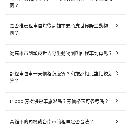
園？
若要從高雄市區搭高鐵前往頑皮世界野生動物園，高鐵
較貴、費時、轉車麻煩！從最早05:50一直到22:55，左
是否推薦租車自駕從高雄市去頑皮世界野生動物
營-嘉義一天最多有60班次高鐵可搭乘。假設從高雄市仁
園？
武區前往最靠近的左營高鐵站，叫一輛計程車花費約300
如果你有台灣駕照且對自己駕駛技術有信心，且在車上
元、車程約20分鐘。抵達高鐵站後，步行進站、現場購
時不需要閉目養神（因為要自己開車），最重要的是你
票並於月台排隊的時間約20分鐘，再乘坐30~35分鐘
從高雄市到頑皮世界野生動物園叫計程車划算嗎？
當天就要來回，那在高雄路邊可隨租隨借的iRent應該是
（平均31分）的高鐵從左營站前往嘉義高鐵站，每人票
如選擇小黃直達，在高雄可以透過app叫車的有55688台
你最便宜選擇。註冊完iRent的app後，可以每小時
價410元，再用5分鐘出站、等待車站前排班的計程車，
灣大車隊、Uber、Line Taxi、Yoxi等，如果在路邊攔不
$115~205承租小轎車，每公里再額外加收$3.2，從高雄
搭上小黃後約花45分鐘、車費1,000元後，抵達頑皮世界
計程車包車一天價格怎麼算？和旅步相比誰比較划
到車，也可考慮打電話至附近的計程車隊，如倫永衛星
市（仁武區）到頑皮世界野生動物園的花費預估為
野生動物園 (台南市學甲區) 的目的地。全程加上轉車時
算？
大車隊、東峰衛星計程車、東國衛星計程車等叫車看
$1,200~1,750（金額差異來自於平假日、車款差異、抵
間共1小時59分鐘，假設2位同行，高鐵加轉乘之平均每
計程車包車的價格通常根據時間或距離計算，包車的價
看。依照里程跳錶計算，價格約為1,595~1,900元間，若
達目的地後多久原路返回），雖已將eTag和可能的每小
人花費為1,060元。但如果全程使用tripool並到府專車
格通常是根據時間或距離來計算，而且在不同城市和地
改選tripool的專車服務可再更便宜。但如果要考慮到回
時40元路邊停車費用預估進去，但額外的汽車保險與可
tripool有提供包車旅遊嗎？有價格表可參考嗎？
接送，則每人平均花費約910元，費時1小時5分鐘。選
區，價格可能有所不同。另外，計程車包車價格也可能
程，台南市僅有合法計程車約4,140輛，數量約為高雄市
能的罰單都需自付。再者，和運的iRent只提供最基本的
擇搭乘高鐵而不預約包車，不僅每人至少額外負擔150元
tripool提供全台各地包括頑皮世界野生動物園與高雄市
會因為交通狀況等因素而有所變動。因此，在預定包車
的45%、密度僅雙北的4.6%，其叫車的難度是雙北市的
車型，如Toyota Yaris、Prius C、Vios這類乘坐體驗較
車資，而且更會額外浪費54分鐘在轉乘與等車上，現在
的包車旅遊，從單純的單趟接送到算時間的計時包車都
之前，最好先詢問清楚具體價格和注意事項。相比之
20倍。雖然高雄市區到頑皮世界野生動物園的跳表小黃
高雄市的司機或台南市的租車是否合法？
差的車款，如果人數超過四位，更是沒有較大的七人座
還不馬上來預約tripool！如果你是獨自一人乘車，也可
有，可彈性選擇2~12小時的服務，滿足家族出遊、朋友
下，旅步的包車服務價格相對更為透明和具體，一般是
可能較為便宜，但當你們人數超過四位時，叫兩輛計程
或九人座可供選擇，而且無人租車最令人詬病的就是車
參考tripool的拼車共乘服務，最多可再節省50%的交通