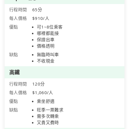
行程時間
65分
每人價格
$910/人
優點
可1~8位乘客
哪裡都能接
保證出車
價格透明
缺點
無臨時叫車
不收現金
高鐵
行程時間
120分
每人價格
$1,060/人
優點
乘坐舒適
缺點
旺季一票難求
需多次轉乘
又貴又費時