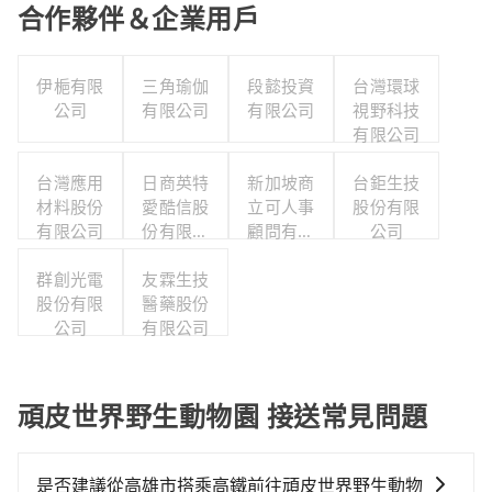
合作夥伴＆企業用戶
伊梔有限
三角瑜伽
段懿投資
台灣環球
公司
有限公司
有限公司
視野科技
有限公司
台灣應用
日商英特
新加坡商
台鉅生技
材料股份
愛酷信股
立可人事
股份有限
有限公司
份有限公
顧問有限
公司
司台灣分
公司台灣
群創光電
友霖生技
公司
分公司
股份有限
醫藥股份
公司
有限公司
頑皮世界野生動物園 接送常見問題
是否建議從高雄市搭乘高鐵前往頑皮世界野生動物