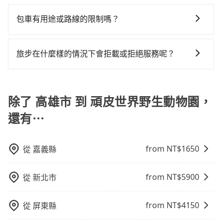
許多的Line群組或Facebook社團裡，有很多低價的白牌
聚會、婚喪喜慶等不同的需求。價格透明、無隱藏費
按照包車時間和里程、車型來計費，價格在網站上公開
車的費用就貴了，改預約一輛tripool的九人座廂型車最
況，打開車門才發現仍有上一組乘客遺留的垃圾或者撞
費用。
車、私家車或野雞車在招攬生意，這不僅是違法可能被
用，網站試算即真實價格，免去來回電話確認。一天包
透明，方便客戶可以更加準確地了解行程所需時間和費
包車有用途或路線的限制嗎？
高可省$800。
凹的車門仍未被修理，每一次租車都好像在開樂透一
警察臨檢並趕下車，出意外後保險公司更是不會提供任
車的價格可能跟其他車隊相差無幾，但是如果只需要短
用。
樣。另外，偶爾也會遇到明明已經預約了時間但上一位
不管是從高雄市前往頑皮世界野生動物園或是全台灣任
何理賠，如果又遇到心術不正的司機，其犯罪行為可能
時數或者單程專車服務者，敢大聲說我們價格絕對最划
用戶卻遲遲尚未歸還，又或者要還車時卻偏偏找不到停
何地方，只要是長途交通且途中遵守台灣法律，無論是
都無法監控或追查。最好別為了省小錢而冒上不必要的
算。網站上可直接挑選小轎車、休旅車、或九人座箱型
旅步在什麼樣的情況下會拒載或拒絕服務呢？
車位，對於急著用車或者要載其他乘客的人來說就有不
清明掃墓、包車旅遊、參加喜宴/喪禮、就醫回診、登山
風險。而tripool雇用的司機、使用的車輛以及配合的車
車，如需10人以上巴士，請來信洽詢。
小的風險。最後，雖然路邊隨租隨還看似方便，但實際
當您使用 tripool 旅步乘車日期當天，若發生以下 3 項
露營、學生搬家、投票返鄉、商務出差、貴賓來訪、寵
行，一定符合台灣法律規定，除了司機擁有合法的職業
使用時還是有其區域的限制，實際可停靠的地點與你的
原因，司機有權拒絕服務： 1) 當日搭車人數或行李超過
物檢疫、預約叫車、機場接送、定期洗腎、包月上下
駕駛執照以及良民證外，車輛一定投保最高300萬乘客
上下車地點仍有段距離，在遇到下雨天或者載行李時，
訂購時填寫的數量。請務必確實填寫當日實際攜帶的行
除了 高雄市 到 頑皮世界野生動物園，
班，或者任何跨縣市接送的需求，tripool都能滿足你。
險。最好辨別叫的車是否合法，就看車牌的開頭，只要
就顯得非常不便。
李及乘坐的總人數，包含成人及兒童／嬰幼兒。 2) 孩童
乘車前一天下午五點以前完成預約，隔天保證出車。如
不是R或T開頭的車，就一定是違法。
還有⋯
同行，卻無自備或加購兒童座椅。提醒您，為了保護孩
需公司報帳打統編，在結帳時可以受理，並於乘車後一
童的安全，依道路交通安全規則規定，四歲以下的孩童
週內寄出電子收據。
必須乘坐兒童座椅。 3) 搭乘寵物友善專車卻沒有裝籠。
from NT$
1650
從
嘉義縣
避免影響行車安全，請您務將寵物置入提籠或提袋內。
from NT$
5900
從
新北市
from NT$
4150
從
屏東縣