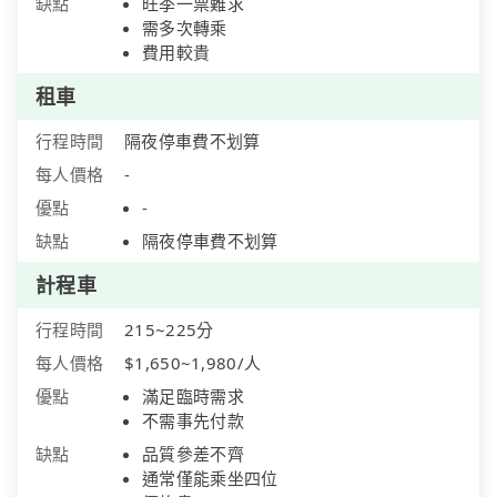
缺點
旺季一票難求
需多次轉乘
費用較貴
租車
行程時間
隔夜停車費不划算
每人價格
-
優點
-
缺點
隔夜停車費不划算
計程車
行程時間
215~225分
每人價格
$1,650~1,980/人
優點
滿足臨時需求
不需事先付款
缺點
品質參差不齊
通常僅能乘坐四位