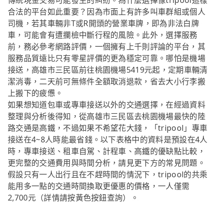
傳統現金交易可能發生的糾紛。為什麼選擇像tripool這樣
合法的平台如此重要？因為市面上有許多叫車群組或個人
司機，若其車輛非T或R開頭的營業車牌，即為非法白牌
車，可能會有遭攔檢中斷行程的風險。此外，選擇服務
前，務必參考網路評價，一個擁有上千則評論的平台，其
服務品質遠比只有零星評價的更為穩定可靠。哪怕是機場
接送，高雄市三民區前往桃園機場5419元起，定期車輛清
潔消毒，二天前可無條件全額取消退款，省去大小行李搬
上搬下的疲憊。
如果想知道包車或專車接送以外的交通選擇，在經過資料
整理與分析後得知，從高雄市三民區去桃園機場最快的陸
路交通是高鐵，不過如果不希望花大錢，「tripool」專車
接送在4~8人時能最省錢。以下表格中的資料是預設在4人
時，專車接送、租車自駕、計程車、高鐵的優缺點比較，
更完整的交通費用與時間分析，請見更下方的常見問題。
假設只有一人出行且在不趕時間的情況下，tripool的共乘
能用多一點的交通時間換取更優惠的價格，一人僅需
2,700元（詳情請按黃色按鈕查詢）。