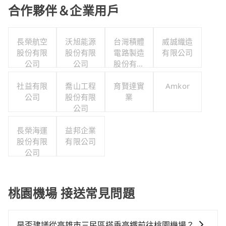
合作夥伴＆企業用戶
長榮航空
沃旭能源
台灣積體
威誠織造
股份有限
股份有限
電路製造
有限公司
公司
公司
股份有限
公司
社益有限
喬山工程
育賢達實
Amkor
公司
股份有限
業
公司
長榮海運
益邦企業
股份有限
有限公司
公司
桃園機場 接送常見問題
是否建議從高雄市三民區搭乘高鐵前往桃園機場？