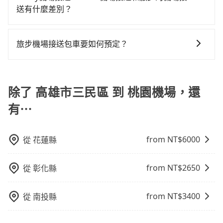
節省50%的交通費用。
優質的客服服務。還同步提供共乘服務，讓客戶有更經
司機，為您提供更加安全和穩定的機場接送服務。
繫，司機只要車上無乘客或已經在機場周邊，會盡快配
送有什麼差別？
濟實惠的選擇，旅步的服務，更適合滿足不同需求的旅
合旅客乘車。
旅步作為機場接送的直接供應商，提供透明固定的價格
客。
和專業服務，並提供線上客服服務及優於業界的取消政
旅步機場接送包車要如何預定？
策，相較之下，KKday和Klook僅為仲介平台，是需要透
預定旅步機場接送包車非常簡單。您可以通過旅步官網
過其他供應商執行接送任務的，較無法直接控制車輛及
或APP進行預定。 步驟如下： 1.輸入上車和下車地點。
司機的服務質量。
2.選擇乘車人數和行李數量。 3.選擇適合的車型並查看
除了 高雄市三民區 到 桃園機場，還
報價。 4.選擇日期和時間，並填寫乘客資訊和航班資
有⋯
訊。 5.完成付款，預定成功後會收到確認信件
from NT$
6000
從
花蓮縣
from NT$
2650
從
彰化縣
from NT$
3400
從
南投縣