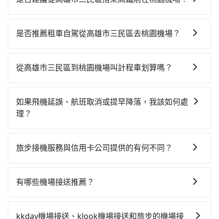
若要從高雄市三民區搭高鐵前往桃園機場，高鐵乘坐舒
適、省時、較貴！從最早05:50一直到21:54，左營-桃園
是否推薦租車自駕從高雄市三民區去桃園機場？
一天最多有58班次高鐵可搭乘。假設從高雄市三民區 (高
通常旅客不會選擇租車或自駕前往桃園機場，畢竟停在
雄市三民區) 前往最靠近的左營高鐵站，叫一輛計程車花
路邊多天不用車，每小時停車費30元，單日最高490
費約200元、車程約21分鐘。抵達高鐵站後，步行進
從高雄市三民區到桃園機場叫計程車划算嗎？
元，停車費再加租車費可是不少錢。
站、現場購票並於月台排隊的時間約20分鐘，再乘坐
如選擇小黃直達，在高雄可以透過app叫車的有55688台
94~113分鐘（平均101分）的高鐵從左營站前往桃園高
灣大車隊、Uber、Line Taxi、Yoxi等，如果在路邊攔不
鐵站，每人票價1,330元，再用5分鐘出站、等待車站前
如果飛機延誤、航班取消或提早降落，我該如何處
到車，也可考慮打電話至高雄市三民區附近的計程車
排班的計程車，搭上小黃後約花20分鐘、車費400元
理？
隊，如好客來計程車、享順交通、有限責任高雄市大高
後，抵達桃園機場 (桃園市大園區) 的目的地。全程加上
如遇到班機預計抵達時間延後或提前者，可在搭乘飛機
雄計程車等叫車看看。依照里程跳錶計算，價格約為
轉車時間共2小時47分鐘，假設4位同行，高鐵加轉乘之
前透過官網的線上客服告知，我方會盡力協助重新安排
6,595~7,900元間，但如改預約tripool可省高達
旅步接機服務與信用卡公司提供的有何不同？
平均每人花費為1,480元。但如果全程使用tripool並到
車輛，讓乘客能落地後順利離開機場。但如事先沒有告
$2,500。綜合以上，無論在價格或服務品質上，tripool
府專車接送，則每人平均花費約1,350元，費時3小時32
關於接機服務的問題，旅步的接機服務可提供您專業的
知而是司機抵達機場後才發現旅客入境時間有耽誤，
都是你從高雄市三民區到桃園機場的最佳選擇。
分鐘。長距離移動確實搭乘高鐵可以比坐車快，但卻要
接送體驗。相較於信用卡公司提供的免費接送服務，旅
tripool依舊會改派司機，但就不能保證旅客一出關即有
有哪些機場接送推薦？
額外支出約520元的交通費，所以對於不是這麼趕時間的
步提供更多的彈性和客製化選擇，我們會根據您的抵達
車輛可以搭乘。如班機被迫取消且在原預定上飛機時間
人來說，預約tripool還是比較划算的。如果你是三人以
除了55688、uber之外，旅步的機場接送也是許多用戶
時間和需求提供合適的車輛和司機，並協助您處理行
前通知我方，可提供全額退款或免費改期。如班機航行
下要乘車，也可參考tripool的拼車共乘服務，最多可再
推薦的首選。旅步提供多種車型選擇、透明的價格以及
李。此外，旅步的司機都是經過嚴格篩選和培訓的專業
時間減少而提前落地，可在落地後直接與司機電話聯
kkday機場接送、klook機場接送和旅步的機場接