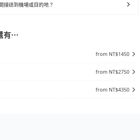
 公車/客運：公車或客運是到達機場的另一種經濟實惠的交通
時間接送到機場或目的地？
較昂貴的選擇，但對於携帶大量行李或急需前往機場的乘客來
送服務，我們就會在您指定的時間派遣司機前往服務。在用車
司提供從市中心或其他地區到機場的固定價格，可以預先知道
的資訊，讓您更放心地安排行程。
服務，安排接送。價格會因路線而有所不同。 5. 高鐵：搭乘
還有⋯
，且下高鐵後還需轉搭其他接駁方式抵達機場，對於入、出境
發的縣市而有所不同。 總體而言，到機場的最佳交通方式取決
根據自己的需要選擇最方便和經濟實惠的交通方式。
from NT$
1450
from NT$
2750
from NT$
4350