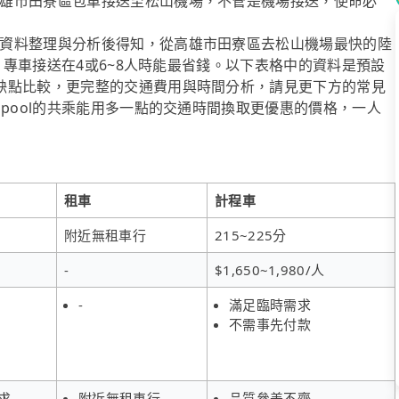
雄市田寮區包車接送至松山機場，不管是機場接送，使命必
資料整理與分析後得知，從高雄市田寮區去松山機場最快的陸
l」專車接送在4或6~8人時能最省錢。以下表格中的資料是預設
缺點比較，更完整的交通費用與時間分析，請見更下方的常見
ipool的共乘能用多一點的交通時間換取更優惠的價格，一人
租車
計程車
附近無租車行
215~225分
-
$1,650~1,980/人
-
滿足臨時需求
不需事先付款
求
附近無租車行
品質參差不齊