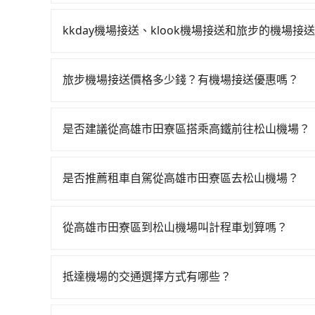
由於絕大多數的計程車只能送機、不能接機，以至於像5
後，勢必需要空車返回，這也是叫計程車送機費用
kkday機場接送、klook機場接送和旅步的機場接
黃，比方說距離機場不遠（20公里以內）、臨時
旅步作為機場接送的直接供應商，提供透明固定的
所在地點偏遠或者在深夜時段需要叫車，這時候就
策，相較之下，KKday和Klook僅為仲介平台
預約機場接送，以免承擔不必要的風險。
旅步機場接送價格多少錢？有機場接送優惠嗎？
司機的服務質量。
旅步的機場接送價格是根據距離和車型有所不同，您
步提供透明的價格試算，沒有隱藏費用。此外，旅
是否建議從高雄市田寮區搭乘高鐵前往松山機場？
折等優惠。
若要從高雄市田寮區搭高鐵前往松山機場，高鐵乘坐舒適
一天最多有75班次高鐵可搭乘。假設從高雄市田寮區
是否推薦租車自駕從高雄市田寮區去松山機場？
花費約200元、車程約14分鐘。抵達高鐵站後，步
如果你考慮租車自駕，很不幸的，高雄市田寮區周
85~120分鐘（平均104分）的高鐵從台南站前往
市區租車，也不想花6,595元叫計程車前往松山機場，
排班的計程車，搭上小黃後約花17分鐘、車費300
從高雄市田寮區到松山機場叫計程車划算嗎？
時間共2小時45分鐘，假設4位同行，高鐵加轉乘之平均
如選擇小黃直達，在高雄可以透過app叫車的有55688台
接送，則每人平均花費約1,450元，費時3小時3
算，價格約為6,595~7,900元間，但如改預約tri
約120元的交通費，所以對於不是這麼趕時間的人來
抵達機場的交通選擇方式有哪些？
tripool都是你從高雄市田寮區到松山機場的最佳選
車，也可參考tripool的拼車共乘服務，最多可再節
所有到機場的交通方式因地區和交通狀況而異，以下