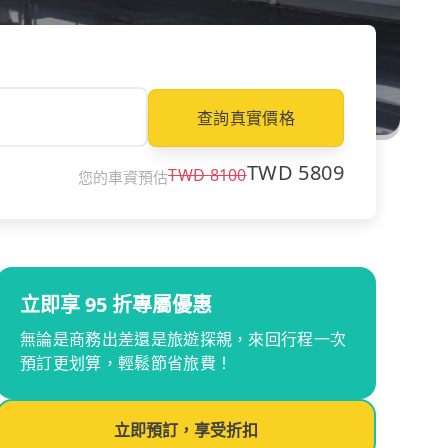
查詢真實價格
TWD
5809
TWD
8100
您的車資預估
立即享 95 折專屬優惠
無論是商務出差還是旅遊探親，來回行程一次
預訂更划算，輕鬆節省旅費！
立即預訂，享受折扣