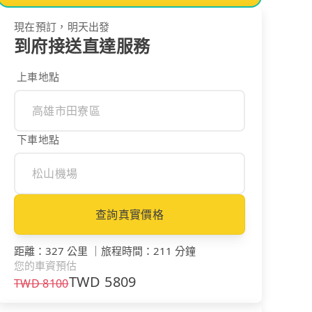
現在預訂，明天出發
到府接送直達服務
上車地點
下車地點
查詢真實價格
距離
：
327 公里
｜
旅程時間
：
211 分鐘
您的車資預估
TWD
5809
TWD
8100