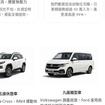
取消，應變無壓力
我們嚴選並培訓每位司機，已
況也不怕，在規定時
累積服務超過 50 萬人次，滿
消，都能全額退款。
意度高達 99%。
九座箱型車
五座休旅車
Volkswagen 旗艦商旅、Ford 家用商
lla Cross、RAV4 運動休