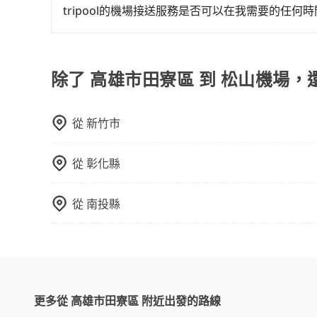
軌系統，這是一種快捷和經濟實惠的交通方式。 2.
tripool的機場接送服務是否可以在我需要的任何
方式。 3. 計程車：計程車通常是到達機場的比
沒問題！只要您在旅步的官網或APP上預定機場接
說，這可能是最方便的選擇。許多城市的計程車公
前一晚的20:00，我們也會提供您服務司機和車輛
價格，避免爭議。 4. 預約機場接送：可以提前預訂
除了 高雄市田寮區 到 松山機場，
高鐵是最快速的選擇，但並非每個縣市都有高鐵站
需攜帶大量行李的旅客並不方便。價格也會因您出
於您的預算、時間和行程安排。建議您提前了解並
從
新竹市
從
彰化縣
從
南投縣
更多從 高雄市田寮區 附近出發的路線