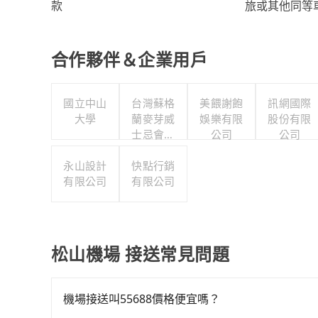
旅或其他同等
款
合作夥伴＆企業用戶
國立中山
台灣蘇格
美餵謝飽
訊網國際
大學
蘭麥芽威
娛樂有限
股份有限
士忌會所
公司
公司
股份有限
永山設計
快點行銷
公司
有限公司
有限公司
松山機場 接送常見問題
機場接送叫55688價格便宜嗎？