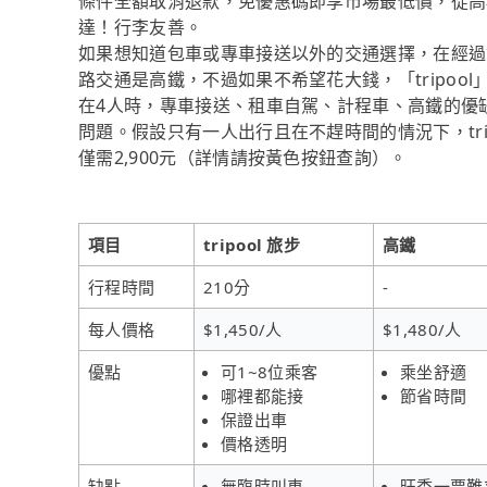
條件全額取消退款，免優惠碼即享市場最低價，從高
達！行李友善。
如果想知道包車或專車接送以外的交通選擇，在經過
路交通是高鐵，不過如果不希望花大錢，「tripoo
在4人時，專車接送、租車自駕、計程車、高鐵的優
問題。假設只有一人出行且在不趕時間的情況下，tr
僅需2,900元（詳情請按黃色按鈕查詢）。
項目
tripool 旅步
高鐵
行程時間
210分
-
每人價格
$1,450/人
$1,480/人
優點
可1~8位乘客
乘坐舒適
哪裡都能接
節省時間
保證出車
價格透明
缺點
無臨時叫車
旺季一票難