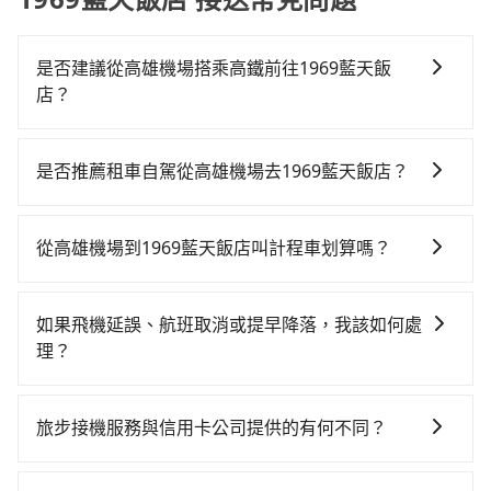
是否建議從高雄機場搭乘高鐵前往1969藍天飯
店？
若要從高雄機場搭高鐵前往1969藍天飯店，高鐵乘坐舒
適、省時、較貴！從最早05:50一直到22:55，左營-台中
是否推薦租車自駕從高雄機場去1969藍天飯店？
一天最多有90班次高鐵可搭乘。假設從高雄機場 (高雄市
如果你有台灣駕照且對自己駕駛技術有信心，且在車上
小港區) 前往最靠近的左營高鐵站，叫一輛計程車花費約
時不需要閉目養神（因為要自己開車），最重要的是你
500元、車程約29分鐘。抵達高鐵站後，步行進站、現
從高雄機場到1969藍天飯店叫計程車划算嗎？
當天就要來回，那在高雄路邊可隨租隨借的iRent應該是
場購票並於月台排隊的時間約20分鐘，再乘坐42~69分
如選擇小黃直達，在高雄可以透過app叫車的有55688台
你最便宜選擇。註冊完iRent的app後，可以每小時
鐘（平均57分）的高鐵從左營站前往台中高鐵站，每人
灣大車隊、Uber、Line Taxi、Yoxi等。依照里程跳錶計
$115~205承租小轎車，每公里再額外加收$3.2，從高雄
票價790元，再用10分鐘出站、等待車站前排班的計程
如果飛機延誤、航班取消或提早降落，我該如何處
算，價格約為4,135~5,000元間，但如改預約tripool可
機場到1969藍天飯店的花費預估為$2,600~3,250（金額
車，搭上小黃後約花25分鐘、車費300元後，抵達1969
理？
省高達$1,700。綜合以上，無論在價格或服務品質上，
差異來自於平假日、車款差異、抵達目的地後多久原路
藍天飯店 (台中市中區) 的目的地。全程加上轉車時間共2
如遇到班機預計抵達時間延後或提前者，可在搭乘飛機
tripool都是你從高雄機場到1969藍天飯店的最佳選擇。
返回），雖已將eTag和可能的每小時40元路邊停車費用
小時21分鐘，假設4位同行，高鐵加轉乘之平均每人花費
前透過官網的線上客服告知，我方會盡力協助重新安排
預估進去，但額外的汽車保險與可能的罰單都需自付。
旅步接機服務與信用卡公司提供的有何不同？
為990元。但如果全程使用tripool並到府專車接送，則
車輛，讓乘客能落地後順利離開機場。但如事先沒有告
再者，和運的iRent只提供最基本的車型，如Toyota
每人平均花費約820元，費時2小時22分鐘。長距離移動
關於接機服務的問題，旅步的接機服務可提供您專業的
知而是司機抵達機場後才發現旅客入境時間有耽誤，
Yaris、Prius C、Vios這類乘坐體驗較差的車款，如果人
確實搭乘高鐵可以比坐車快1分鐘，但卻要額外支出約