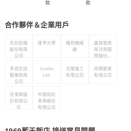
款
款
合作夥伴＆企業用戶
忠記紡織
逢甲大學
隴和機械
盧森堡商
股份有限
廠
保沃思國
公司
際股份有
限公司
多田生技
Scodix
合隆電工
祥顥實業
醫藥有限
Ltd.
有限公司
有限公司
公司
佳里興股
中國信託
份有限公
育樂股份
司
有限公司
1969藍天飯店 接送常見問題