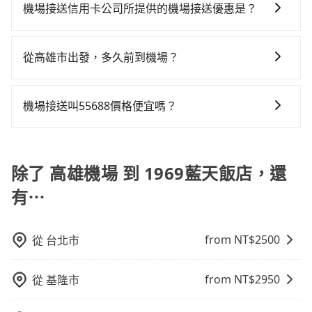
接送體驗。相較於信用卡公司提供的免費接送服務，旅
tripool依舊會改派司機，但就不能保證旅客一出關即有
機場接送信用卡公司所提供的機場接送優惠是？
數超過四位，更是沒有較大的七人座或九人座可供選
680元的交通費，所以對於不是這麼趕時間的人來說，預
步提供更多的彈性和客製化選擇，我們會根據您的抵達
車輛可以搭乘。如班機被迫取消且在原預定上飛機時間
擇，而且無人租車最令人詬病的就是車況，打開車門才
約tripool還是比較划算的。如果你是三人以下要乘車，
當您使用信用卡時，通常會享有免費的機場接送服務。
時間和需求提供合適的車輛和司機，並協助您處理行
前通知我方，可提供全額退款或免費改期。如班機航行
發現仍有上一組乘客遺留的垃圾或者撞凹的車門仍未被
也可參考tripool的拼車共乘服務，最多可再節省50%的
不過，每家信用卡公司所提供的機場接送優惠次數都有
李。此外，旅步的司機都是經過嚴格篩選和培訓的專業
時間減少而提前落地，可在落地後直接與司機電話聯
從高雄市出發，多久前到機場？
修理，每一次租車都好像在開樂透一樣。另外，偶爾也
交通費用。
所不同，而且詳細的優惠規定也可能會隨時變更。為了
司機，為您提供更加安全和穩定的機場接送服務。
繫，司機只要車上無乘客或已經在機場周邊，會盡快配
會遇到明明已經預約了時間但上一位用戶卻遲遲尚未歸
一般來說，建議飛機起飛前兩小時前要抵達機場，如果
確保您出國前能獲得最新的優惠資訊，建議您查詢您信
合旅客乘車。
還，又或者要還車時卻偏偏找不到停車位，對於急著用
沒有事先網上辦理報到，要再更早一些。深夜交通通常
用卡公司的官方網站或聯繫客服中心。方便您能輕鬆掌
機場接送叫55688價格便宜嗎？
車或者要載其他乘客的人來說就有不小的風險。最後，
都很順暢，但如果你搭機的時間是白天、剛好是上下班
握最新的優惠訊息，並且充分利用您的信用卡優惠服
雖然路邊隨租隨還看似方便，但實際使用時還是有其區
由於絕大多數的計程車只能送機、不能接機，以至於像
尖峰時段、甚至連假前後，那最好再額外多加半小時的
務。
域的限制，實際可停靠的地點與你的上下車地點仍有段
55688、大都會、Yoxi、Uber等計程車，將乘客送到機
緩衝時間。
距離，在遇到下雨天或者載行李時，就顯得非常不便。
場後，勢必需要空車返回，這也是叫計程車送機費用居
除了 高雄機場 到 1969藍天飯店，還
高不下的原因。當然還是有一些特殊情況下，適合旅客
有⋯
叫小黃，比方說距離機場不遠（20公里以內）、臨時需
要前往機場或被原本預約好的車輛放鳥。但反過來說，
如果你所在地點偏遠或者在深夜時段需要叫車，這時候
from NT$
2500
從
台北市
就很可能根本叫不到車。如非上述情況，一般仍建議旅
客先上網預約機場接送，以免承擔不必要的風險。
from NT$
2950
從
基隆市