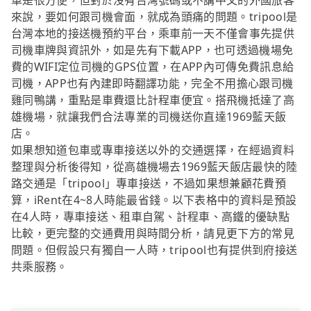
車是很方便，但對於沒有台灣號碼或不講中文的外國旅客
來說，要如何跟司機會面，就成為頭痛的問題。tripool是
台灣本地的接送機預約平台，乘車前一天不僅會事先提供
司機車牌與資訊外，如是先有下載APP，也可透過機場免
費的WIFI定位司機的GPS位置，在APP內可傳免費訊息給
司機，APP也有內建即時翻譯功能，完全不用擔心跟司機
雞同鴨講，重點是車費還比計程車便宜。搭飛機抵達了高
雄機場，就讓我們合法專業的司機送你直達1969藍天飯
店。
如果想知道包車或專車接送以外的交通選擇，在經過資料
整理與分析後得知，從高雄機場去1969藍天飯店最快的陸
路交通是「tripool」專車接送，不過如果想兼顧花費預
算，iRent在4~8人時能最省錢。以下表格中的資料是預設
在4人時，專車接送、租車自駕、計程車、高鐵的優缺點
比較，更完整的交通費用與時間分析，請見更下方的常見
問題。但假設只有獨自一人時，tripool也有提供到府接送
共乘服務。