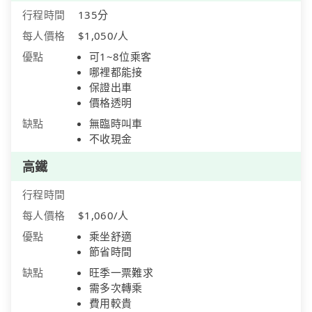
行程時間
135分
每人價格
$1,050/人
優點
可1~8位乘客
哪裡都能接
保證出車
價格透明
缺點
無臨時叫車
不收現金
高鐵
行程時間
每人價格
$1,060/人
優點
乘坐舒適
節省時間
缺點
旺季一票難求
需多次轉乘
費用較貴