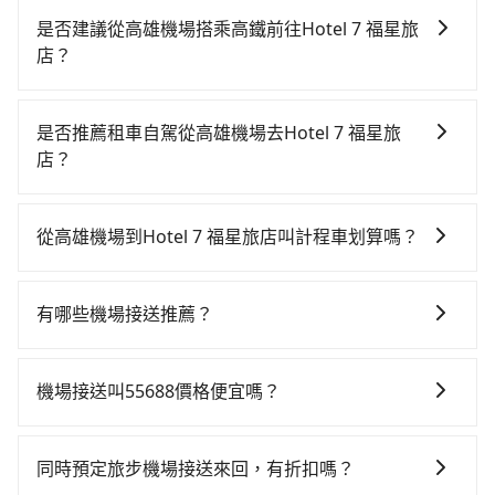
是否建議從高雄機場搭乘高鐵前往Hotel 7 福星旅
店？
若要從高雄機場搭高鐵前往Hotel 7 福星旅店，高鐵乘坐
舒適、省時、較貴！從最早05:50一直到22:55，左營-台
是否推薦租車自駕從高雄機場去Hotel 7 福星旅
中一天最多有90班次高鐵可搭乘。假設從高雄機場 (高雄
店？
市小港區) 前往最靠近的左營高鐵站，叫一輛計程車花費
如果你有台灣駕照且對自己駕駛技術有信心，且在車上
約500元、車程約29分鐘。抵達高鐵站後，步行進站、
時不需要閉目養神（因為要自己開車），最重要的是你
現場購票並於月台排隊的時間約20分鐘，再乘坐42~69
從高雄機場到Hotel 7 福星旅店叫計程車划算嗎？
當天就要來回，那在高雄路邊可隨租隨借的iRent應該是
分鐘（平均57分）的高鐵從左營站前往台中高鐵站，每
如選擇小黃直達，在高雄可以透過app叫車的有55688台
你最便宜選擇。註冊完iRent的app後，可以每小時
人票價790元，再用10分鐘出站、等待車站前排班的計
灣大車隊、Uber、Line Taxi、Yoxi等。依照里程跳錶計
$115~205承租小轎車，每公里再額外加收$3.2，從高雄
程車，搭上小黃後約花17分鐘、車費300元後，抵達
有哪些機場接送推薦？
算，價格約為4,055~4,900元間，但如改預約tripool可
機場到Hotel 7 福星旅店的花費預估為
Hotel 7 福星旅店 (台中市西屯區) 的目的地。全程加上
除了55688、uber之外，旅步的機場接送也是許多用戶
省高達$1,700。綜合以上，無論在價格或服務品質上，
$2,600~3,200（金額差異來自於平假日、車款差異、抵
轉車時間共2小時13分鐘，假設3位同行，高鐵加轉乘之
推薦的首選。旅步提供多種車型選擇、透明的價格以及
tripool都是你從高雄機場到Hotel 7 福星旅店的最佳選
達目的地後多久原路返回），雖已將eTag和可能的每小
機場接送叫55688價格便宜嗎？
平均每人花費為1,060元。但如果全程使用tripool並到
優質的客服服務。還同步提供共乘服務，讓客戶有更經
擇。
時40元路邊停車費用預估進去，但額外的汽車保險與可
府專車接送，則每人平均花費約1,050元，費時2小時13
由於絕大多數的計程車只能送機、不能接機，以至於像
濟實惠的選擇，旅步的服務，更適合滿足不同需求的旅
能的罰單都需自付。再者，和運的iRent只提供最基本的
分鐘。長距離移動確實搭乘高鐵可以比坐車快0分鐘，但
55688、大都會、Yoxi、Uber等計程車，將乘客送到機
客。
同時預定旅步機場接送來回，有折扣嗎？
車型，如Toyota Yaris、Prius C、Vios這類乘坐體驗較
卻要額外支出約30元的交通費，所以對於不是這麼趕時
場後，勢必需要空車返回，這也是叫計程車送機費用居