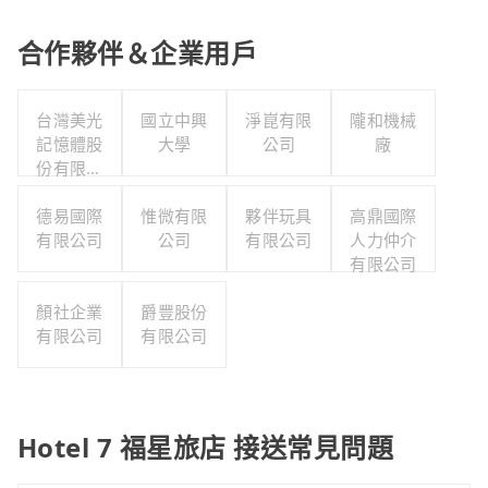
合作夥伴＆企業用戶
台灣美光
國立中興
淨崑有限
隴和機械
記憶體股
大學
公司
廠
份有限公
司
德易國際
惟微有限
夥伴玩具
高鼎國際
有限公司
公司
有限公司
人力仲介
有限公司
顏社企業
爵豐股份
有限公司
有限公司
Hotel 7 福星旅店 接送常見問題