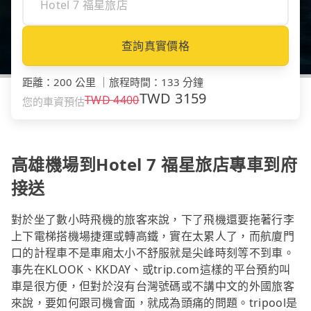
查詢真實價格
距離
：
200 公里
｜
旅程時間
：
133 分鐘
TWD
3159
TWD
4400
您的車資預估
高雄機場到Hotel 7 福星旅店專車到府
接送
對於坐了數小時飛機的旅客來說，下了飛機還要拖著行李
上下電梯搭機場捷運或轉高鐵，實在太累人了，而航廈門
口的計程車不是車廂太小不舒服就是尖峰時刻等不到車。
事先在KLOOK、KKDAY、或trip.com這樣的平台預約叫
車是很方便，但對於沒有台灣號碼或不講中文的外國旅客
來說，要如何跟司機會面，就成為頭痛的問題。tripool是