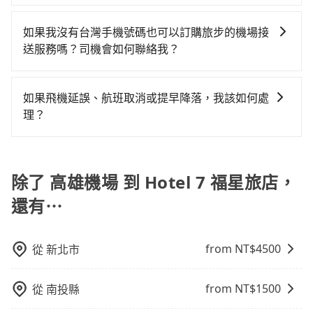
差的車款，如果人數超過四位，更是沒有較大的七人座
間的人來說，預約tripool還是比較划算的。如果你僅有
有的，旅步有提供來回預定優惠。您可以在預定去程的
高不下的原因。當然還是有一些特殊情況下，適合旅客
或九人座可供選擇，而且無人租車最令人詬病的就是車
兩位乘車，也可參考tripool的拼車共乘服務，最多可再
同時，勾選「 預定來回，價錢更優惠」選項，系統會在
叫小黃，比方說距離機場不遠（20公里以內）、臨時需
如果我沒有台灣手機號碼也可以訂購旅步的機場接
況，打開車門才發現仍有上一組乘客遺留的垃圾或者撞
節省50%的交通費用。
您完成去程訂單的同時，寄送95折的優惠碼到您的信
要前往機場或被原本預約好的車輛放鳥。但反過來說，
送服務嗎？司機會如何聯絡我？
凹的車門仍未被修理，每一次租車都好像在開樂透一
箱，您可再使用此優惠碼預定您的回程。
如果你所在地點偏遠或者在深夜時段需要叫車，這時候
樣。另外，偶爾也會遇到明明已經預約了時間但上一位
當然可以，如果您沒有台灣的手機號碼，也可以提供
就很可能根本叫不到車。如非上述情況，一般仍建議旅
用戶卻遲遲尚未歸還，又或者要還車時卻偏偏找不到停
WhatsApp、Line、Skype 等通訊軟體的帳號，方便我
客先上網預約機場接送，以免承擔不必要的風險。
如果飛機延誤、航班取消或提早降落，我該如何處
車位，對於急著用車或者要載其他乘客的人來說就有不
們在訂單成立後，或司機服務時與您聯絡。
理？
小的風險。最後，雖然路邊隨租隨還看似方便，但實際
使用時還是有其區域的限制，實際可停靠的地點與你的
如遇到班機預計抵達時間延後或提前者，可在搭乘飛機
上下車地點仍有段距離，在遇到下雨天或者載行李時，
前透過官網的線上客服告知，我方會盡力協助重新安排
就顯得非常不便。
車輛，讓乘客能落地後順利離開機場。但如事先沒有告
除了 高雄機場 到 Hotel 7 福星旅店，
知而是司機抵達機場後才發現旅客入境時間有耽誤，
還有⋯
tripool依舊會改派司機，但就不能保證旅客一出關即有
車輛可以搭乘。如班機被迫取消且在原預定上飛機時間
前通知我方，可提供全額退款或免費改期。如班機航行
from NT$
4500
從
新北市
時間減少而提前落地，可在落地後直接與司機電話聯
繫，司機只要車上無乘客或已經在機場周邊，會盡快配
from NT$
1500
從
南投縣
合旅客乘車。