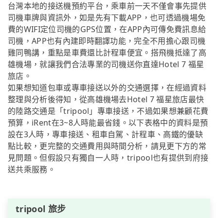
台灣本地的接送機預約平台，乘車前一天不僅會事先提供
司機車牌與資訊外，如是先有下載APP，也可透過機場免
費的WIFI定位司機的GPS位置，在APP內可傳免費訊息給
司機，APP也有內建即時翻譯功能，完全不用擔心跟司機
雞同鴨講，重點是車費還比計程車便宜。搭飛機抵達了高
雄機場，就讓我們合法專業的司機送你直達Hotel 7 福星
旅店。
如果想知道包車或專車接送以外的交通選擇，在經過資料
整理與分析後得知，從高雄機場去Hotel 7 福星旅店最快
的陸路交通是「tripool」專車接送，不過如果想兼顧花費
預算，iRent在3~8人時能最省錢。以下表格中的資料是預
設在3人時，專車接送、租車自駕、計程車、高鐵的優缺
點比較，更完整的交通費用與時間分析，請見更下方的常
見問題。但假設只有獨自一人時，tripool也有提供到府接
送共乘服務。
tripool 旅步