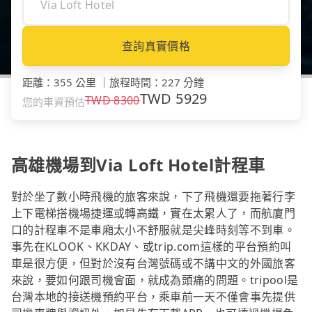
查詢真實價格
距離
：
355 公里
｜
旅程時間
：
227 分鐘
TWD
5929
TWD
8300
您的車資預估
高雄機場到Via Loft Hotel計程車
對於坐了數小時飛機的旅客來說，下了飛機還要拖著行李
上下電梯搭機場捷運或轉高鐵，實在太累人了，而航廈門
口的計程車不是車廂太小不舒服就是尖峰時刻等不到車。
事先在KLOOK、KKDAY、或trip.com這樣的平台預約叫
車是很方便，但對於沒有台灣號碼或不講中文的外國旅客
來說，要如何跟司機會面，就成為頭痛的問題。tripool是
台灣本地的接送機預約平台，乘車前一天不僅會事先提供