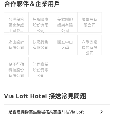
合作夥伴＆企業用戶
台灣蘇格
訊網國際
美餵謝飽
壞鄰居有
蘭麥芽威
股份有限
娛樂有限
限公司
士忌會所
公司
公司
股份有限
永山設計
公司
快點行銷
國立中山
六禾公關
有限公司
有限公司
大學
顧問有限
公司
點子行動
諾司實業
科技股份
股份有限
有限公司
公司
Via Loft Hotel 接送常見問題
是否建議從高雄機場搭乘高鐵前往Via Loft