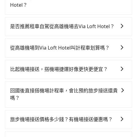
Hotel？
若要從高雄機場搭高鐵前往Via Loft Hotel，高鐵乘坐舒
適、省時、較貴！從最早05:50一直到22:10，左營-台北
是否推薦租車自駕從高雄機場去Via Loft Hotel？
一天最多有89班次高鐵可搭乘。假設從高雄機場 (高雄市
如你有駕照又不排斥自駕，且又不需要利用移動的時間
小港區) 前往最靠近的左營高鐵站，叫一輛計程車花費約
在車上休息，那在高雄機場所在的高雄市小港區有約5間
500元、車程約29分鐘。抵達高鐵站後，步行進站、現
從高雄機場到Via Loft Hotel叫計程車划算嗎？
租車車行，比方說超吉小客車租賃、超越小客車租賃、
場購票並於月台排隊的時間約20分鐘，再乘坐94~134分
如選擇小黃直達，在高雄可以透過app叫車的有55688台
長野國際租賃。一般租車以天為單位，小轎車如Toyota
鐘（平均114分）的高鐵從左營站前往台北高鐵站，每人
灣大車隊、Uber、Line Taxi、Yoxi等。依照里程跳錶計
Altis、Nissan Tiida，一天租金約$1,500，九人座如
票價1,490元，再用15分鐘出站、等待車站前排班的計程
比起機場接送，搭機場捷運好像更快更便宜？
算，價格約為7,155~8,600元間，但如改預約tripool可
Hyundai Starex或Volkswagen T5，一天$4,500起，油
車，搭上小黃後約花16分鐘、車費200元後，抵達Via
搭乘機場捷運相對於機場接送的確在時間及價格上有其
省高達$2,700。綜合以上，無論在價格或服務品質上，
錢（每公里約3元）、eTag（每公里約1元）、路邊停車
Loft Hotel (台北市中山區) 的目的地。全程加上轉車時
優勢，但對於入出境需攜帶多件大型行李、同行人數多
tripool都是你從高雄機場到Via Loft Hotel的最佳選
（每小時約40元）、保險費、罰單另計多數租車合約上
回國後直接搭機場計程車，會比預約旅步接送還貴
間共3小時14分鐘，假設4位同行，高鐵加轉乘之平均每
或需事先移動到捷運站搭乘的旅客，到府服務的機場接
擇。
都會載明每日里程限定200~400公里，超過還會額外加
嗎？
人花費為1,670元。但如果全程使用tripool並到府專車
送會更便捷。
收100~2,000元不等的費用。由於絕大多數的租車公司
接送，則每人平均花費約1,480元，費時3小時47分鐘。
這取決於您的目的地和搭乘的時間。在某些情況下，搭
都沒有提供甲租乙還的服務，假設你當天就往返高雄機
長距離移動確實搭乘高鐵可以比坐車快33分鐘，但卻要
乘機場計程車可能比預約旅步接送更貴，特別是在旅遊
旅步機場接送價格多少錢？有機場接送優惠嗎？
場與Via Loft Hotel，預計的小轎車花費為$4,600或九人
額外支出約760元的交通費，所以對於不是這麼趕時間的
旺季、連續假期或尖峰時間。因為機場計程車可能會加
座$7,600。當然這金額比搭計程車便宜，如Via Loft
人來說，預約tripool還是比較划算的。如果你是三人以
旅步的機場接送價格是根據距離和車型有所不同，您可
收額外的附加費用。再加上如果您需要在行程中多次轉
Hotel的室內設施非常豐富或你想去的旅遊景點就在周
下要乘車，也可參考tripool的拼車共乘服務，最多可再