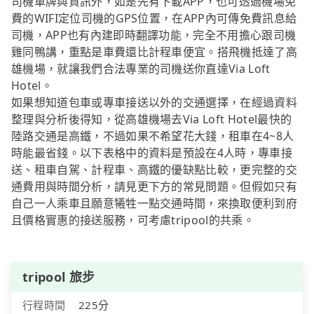
司機車牌與資訊外，如是先有下載APP，也可透過機場免
費的WIFI定位司機的GPS位置，在APP內可傳免費訊息給
司機，APP也有內建即時翻譯功能，完全不用擔心跟司機
雞同鴨講，重點是車費還比計程車便宜。搭飛機抵達了高
雄機場，就讓我們合法專業的司機送你直達Via Loft
Hotel。
如果想知道包車或專車接送以外的交通選擇，在經過資料
整理與分析後得知，從高雄機場去Via Loft Hotel最快的
陸路交通是高鐵，不過如果不希望花大錢，租車在4~8人
時能最省錢。以下表格中的資料是預設在4人時，專車接
送、租車自駕、計程車、高鐵的優缺點比較，更完整的交
通費用與時間分析，請見更下方的常見問題。但假如只有
自己一人乘車且願意犧牲一點交通時間，來換取便利到府
且價格實惠的接送服務，可考慮tripool的共乘。
tripool 旅步
行程時間
225分