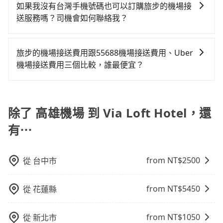
以在旅步官網或APP上輸入起點和目的地來試算價格。
移或停留，搭乘機場計程車的費用可能會更高。因此，
如果我沒有台灣手機號碼也可以訂購旅步的機場接
邊，租車一整天就略顯浪費。再者，租車地點可能離高
節省50%的交通費用。
旅步提供透明的價格試算，沒有隱藏費用。此外，旅步
預約旅步接送可能是一個更經濟實惠的選擇。
送服務嗎？司機會如何聯絡我？
雄機場還有段路，且須配合車行營業時間做租還動作，
經常提供優惠活動，例如首次註冊送乘車金、來回預定
另外承租過程繁瑣，租還通常需額外花費30分鐘做簽約
當然可以，如果您沒有台灣的手機號碼，也可以提供
享95折等優惠。
與車體檢查，甚至還要先自行加滿油，如遇到不肖業
WhatsApp、Line、Skype 等通訊軟體的帳號，方便我
旅步的機場接送費用跟55688機場接送費用、Uber
者，還車時可能遭遇各種莫名理由而被額外收費，風險
們在訂單成立後，或司機服務時與您聯絡。
機場接送費用三個比較，誰最便宜？
可謂不小。
因為55688與uber接送費用都是採動態定價的，會根據
當天實際行駛里程及路線而有所不同，因為車資是浮動
的，相比於旅步提供的固定車資模式，除了能讓旅客更
除了 高雄機場 到 Via Loft Hotel，還
容易掌握車資，不用擔心被額外收費，所以相對55688
有⋯
和uber是更便宜的。
from NT$
2500
從
台中市
from NT$
5450
從
花蓮縣
from NT$
1050
從
新北市