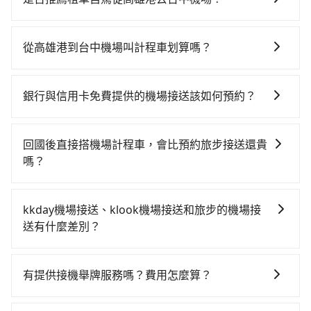
多有90班次高鐵可搭乘。假設從高雄港 (高雄市前鎮區)
通常旅客不會選擇租車或自駕前往台中機場，畢竟停在
前往最靠近的左營高鐵站，叫一輛計程車花費約400元、
路邊多天不用車，停車費與租車費用都是不小開支。
車程約26分鐘。抵達高鐵站後，步行進站、現場購票並
從高雄港到台中機場叫計程車划算嗎？
於月台排隊的時間約20分鐘，再乘坐42~69分鐘（平均
如選擇小黃直達，在高雄可以透過app叫車的有55688台
57分）的高鐵從左營站前往台中高鐵站，每人票價790
灣大車隊、Uber、Line Taxi、Yoxi等，如果在路邊攔不
元，再用10分鐘出站、等待車站前排班的計程車，搭上
銀行與信用卡免費提供的機場接送該如何預約？
到車，也可考慮打電話至高雄港附近的計程車隊，如瑞
小黃後約花31分鐘、車費900元後，抵達台中機場 (台中
不同的銀行和信用卡公司可能有不同的預約方式，建議
龍夏威夷聯合衛星計程車隊、有限責任高雄市興隆計程
市沙鹿區) 的目的地。全程加上轉車時間共2小時24分
您可與您的銀行或信用卡公司確認是否提供機場接送服
車、天冠交通等叫車看看。依照里程跳錶計算，價格約
回國後直接搭機場計程車，會比預約旅步接送還貴
鐘，假設3位同行，高鐵加轉乘之平均每人花費為1,220
務，並根據各家信用公司要求的預定流程完成預定，完
為4,155~5,000元間，但如改預約tripool可省高達
嗎？
元。但如果全程使用tripool並到府專車接送，則每人平
成預訂後，系統通常會自動發送確認郵件或簡訊，請妥
$1,700。綜合以上，無論在價格或服務品質上，tripool
均花費約1,090元，費時2小時9分鐘。選擇搭乘高鐵而不
這取決於您的目的地和搭乘的時間。在某些情況下，搭
善保存相關資訊。若有任何疑問或需要進一步協助，亦
都是你從高雄港到台中機場的最佳選擇。
預約包車，不僅每人至少額外負擔130元車資，而且更會
乘機場計程車可能比預約旅步接送更貴，特別是在旅遊
可以聯繫銀行或信用卡公司的客服中心提供相關的協助
kkday機場接送、klook機場接送和旅步的機場接
額外浪費15分鐘在轉乘與等車上，現在還不馬上來預約
旺季、連續假期或尖峰時間。因為機場計程車可能會加
和指引。
送有什麼差別？
tripool！如果你僅有兩位乘車，也可參考tripool的拼車
收額外的附加費用。再加上如果您需要在行程中多次轉
共乘服務，最多可再節省50%的交通費用。
旅步作為機場接送的直接供應商，提供透明固定的價格
移或停留，搭乘機場計程車的費用可能會更高。因此，
和專業服務，並提供線上客服服務及優於業界的取消政
預約旅步接送可能是一個更經濟實惠的選擇。
有提供接機舉牌服務嗎？費用怎麼算？
策，相較之下，KKday和Klook僅為仲介平台，是需要透
有的！如果您需要桃園機場代舉牌接機服務，旅步有提
過其他供應商執行接送任務的，較無法直接控制車輛及