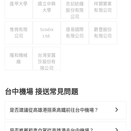
逢甲大學
國立中興
忠記紡織
祥顥實業
大學
股份有限
有限公司
公司
惟微有限
Scodix
德易國際
爵豐股份
公司
Ltd.
有限公司
有限公司
隴和機械
台灣安露
廠
莎股份有
限公司
台中機場 接送常見問題
是否建議從高雄港搭乘高鐵前往台中機場？
若要從高雄港搭高鐵前往台中機場，高鐵乘坐舒適、較
貴、費時！從最早05:50一直到22:55，左營-台中一天最
是否推薦租車自駕從高雄港去台中機場？