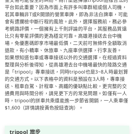
金交易可能發生的糾紛。為什麼選擇像tripool這樣合法的
平台如此重要？因為市面上有許多叫車群組或個人司機，
若其車輛非T或R開頭的營業車牌，即為非法白牌車，可能
會有遭攔檢中斷行程的風險。此外，選擇服務前，務必參
考網路評價，一個擁有上千則評論的平台，其服務品質遠
比只有零星評價的更為穩定可靠。高雄港接送去台中機
場，免優惠碼即享市場最低價，二天前可無條件全額取消
退款，有小轎車、休旅車、九座車供選擇，行李友善。
如果想知道包車或專車接送以外的交通選擇，在經過資料
整理與分析後得知，從高雄港去台中機場最快的陸路交通
是「tripool」專車接送，同時tripool也是3~8人時最划算
的交通方式。以下表格中的資料是預設在3人時，專車接
送、租車自駕、計程車、高鐵的優缺點比較，更完整的交
通費用與時間分析，請見更下方的常見問題。如僅有一人
時，tripool的拼車共乘還能進一步節省開銷，一人乘車僅
$1,600（詳情請按黃色按鈕查詢）。
tripool 旅步