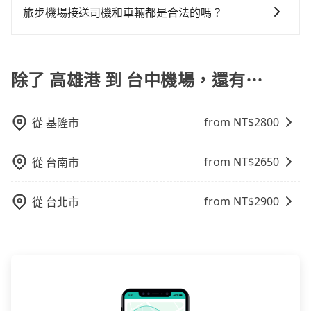
供這項服務。在一般時段，費用為200元/人，而夜間加
司機的服務質量。
旅步機場接送司機和車輛都是合法的嗎？
成時段(22:00-06:59)，費用則為300元/人。
是的，旅步的司機和車輛都是合法的。旅步使用的是合
法的R牌租賃車和T牌多元計程車，並非市面上違法的白
牌車，且所有司機均經過嚴格篩選和培訓，確保乘客的
除了 高雄港 到 台中機場，還有⋯
安全和舒適。
from NT$
2800
從
基隆市
from NT$
2650
從
台南市
from NT$
2900
從
台北市