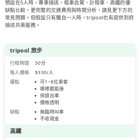
預設在5人時，專車接送、租車自駕、計程車、高鐵的優
缺點比較，更完整的交通費用與時間分析，請見更下方的
常見問題。但假設只有獨自一人時，tripool也有提供到府
接送共乘服務。
tripool 旅步
行程時間
50分
每人價格
$330/人
優點
可1~8位乘客
哪裡都能接
保證出車
價格透明
缺點
無臨時叫車
不收現金
高鐵