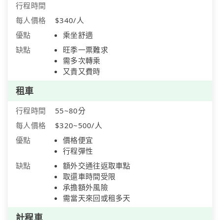
行程時間
每人價格
$340/人
優點
乘坐舒適
缺點
旺季一票難求
需多次轉乘
又貴又費時
租車
行程時間
55~80分
每人價格
$320~500/人
優點
價格便宜
行程彈性
缺點
額外交通往返取車點
取還車時間受限
承擔額外風險
需當天來回或租多天
計程車