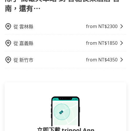
要再人工電話與飯店確認。預訂民宿方面，如不怕麻
南，還有⋯
煩，有些時候直接打電話問的價格可能比民宿訂房網來
得便宜，但缺點就是多數要匯款並再人工確認。假如不
介意多花一點錢省下這些瑣碎的事，台灣本土的AsiaYo
from NT$
2300
從
雲林縣
或者國際Airbnb都值得推薦。
from NT$
1850
從
嘉義縣
from NT$
4350
從
新竹市
立即下載 tripool App