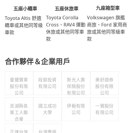
九座箱型車
五座休旅車
五座小轎車
Volkswagen 旗艦
Toyota Corolla
Toyota Altis 舒適
商旅、Ford 家用商
Cross、RAV4 運動
轎車或其他同等級
旅或其他同等級車
休旅或其他同等車
車款
款
款
合作夥伴＆企業用戶
臺鹽實業
段懿投資
新光人壽
美好證券
股份有限
有限公司
保險股份
股份有限
公司
有限公司
公司
澎湖縣各
國立成功
伊梔有限
一實股份
業工人聯
大學
公司
有限公司
合會
正速台灣
台灣應用