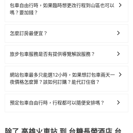
灣大車隊、Uber、Line Taxi、Yoxi等，如果在路邊攔不
火車站到台糖長榮酒店 台南的花費預估為
班的計程車，搭上小黃後約花24分鐘、車費300元後，
包車自由行時，如果臨時想更改行程到山區也可以
到車，也可考慮打電話至高雄火車站附近的計程車隊，
$800~1,250（金額差異來自於平假日、車款差異、抵達
抵達台糖長榮酒店 台南 (台南市東區) 的目的地。全程加
嗎？要加錢？
如大都會衛星車隊、伍福交通、有限責任高雄市大高雄
目的地後多久原路返回），雖已將eTag和可能的每小時
上轉車時間共1小時22分鐘，假設5位同行，高鐵加轉乘
可以的，當您的旅程需要穿越山區或是高海拔地區時，
計程車等叫車看看。依照里程跳錶計算，價格約為
40元路邊停車費用預估進去，但額外的汽車保險與可能
之平均每人花費為340元。但如果全程使用tripool並到
旅步可能會根據行經的路線是否超過海拔1500公尺來進
935~1,100元間。但如果要考慮到回程，台南市僅有合
的罰單都需自付。再者，和運的iRent只提供最基本的車
怎麼訂房最便宜？
府專車接送，則每人平均花費約330元，費時49分鐘。
行額外的費用收取。但是，這些費用會在您下訂單後、
法計程車約4,140輛，數量約為高雄市的45%、密度僅雙
型，如Toyota Yaris、Prius C、Vios這類乘坐體驗較差
選擇搭乘高鐵而不預約包車，不僅每人至少額外負擔10
現在旅客預訂飯店已經很少透過旅行社，大多是透過
出發前先與您進行確認，確保您明確知道所有的費用。
北的4.6%，其叫車的難度是雙北市的20倍。雖然高雄火
的車款，如果人數超過四位，更是沒有較大的七人座或
元車資，而且更會額外浪費33分鐘在轉乘與等車上，現
OTA (online travel agent) 來完成，除了可以快速依據
我們會透過Email的方式向您說明收費細節，讓您能更放
車站到台糖長榮酒店 台南的跳表小黃可能較為便宜，但
旅步包車服務是否有提供導覽解說服務？
九人座可供選擇，而且無人租車最令人詬病的就是車
在還不馬上來預約tripool！如果你是三人以下要乘車，
地區、價位、人數、特殊需求來搜尋適合的旅店與房
心地享受旅步為您提供的服務。
當你們人數超過四位時，叫兩輛計程車的費用就貴了，
況，打開車門才發現仍有上一組乘客遺留的垃圾或者撞
也可參考tripool的拼車共乘服務，最多可再節省50%的
抱歉！目前旅步的包車服務暫無提供導覽服務，如果您
型，更重要的是通常價格是官網的6~8折，如果又有加入
如選擇tripool的九人座，可用約9折預約一台專車服
凹的車門仍未被修理，每一次租車都好像在開樂透一
交通費用。
需要導覽服務，可事先透過電子郵件
會員或者使用特定的信用卡，還可以累積點數做現金回
網站包車最多只能選12小時，如果想訂包車兩天一
務。
樣。另外，偶爾也會遇到明明已經預約了時間但上一位
booking@tripool.app聯繫我們，將有專人協助回覆確
饋或未來換取免費的住房。台灣人常用的線上訂房平台
夜價格怎麼算？該如何訂購？能代訂住宿？
用戶卻遲遲尚未歸還，又或者要還車時卻偏偏找不到停
認是否能協助安排。
有Booking.com、Agoda.com、Hotels.com、
車位，對於急著用車或者要載其他乘客的人來說就有不
旅步的包車服務是以一天一張訂單的方式計算，如果您
Expedia.com、Trip.com等。正常來說，線上刷卡付款
小的風險。最後，雖然路邊隨租隨還看似方便，但實際
需要連續兩天的包車服務，可以在官網上分開預定兩天
完後預定就完成，事先不用電話確認空房，事後也不用
預定包車自由行時，行程都可以隨便安排嗎？
使用時還是有其區域的限制，實際可停靠的地點與你的
的行程。另外，目前旅步只提供接送服務，暫不提供代
告知付款完畢，一切都能在網路上操作。但有些較冷門
上下車地點仍有段距離，在遇到下雨天或者載行李時，
只要不超出您選用的用車時間及行程總公里數，且行程
訂住宿服務。
或規模較小的飯店，有可能再多平台同時上架而發生超
就顯得非常不便。
沒有到達海拔1500公里以上的山區，行程都是可以依照
賣的現象，便有可能到了現場卻沒房可住的窘境，所以
您的需求安排的。
除了 高雄火車站 到 台糖長榮酒店 台
在預定時要不選擇評分高、評論多的飯店，不然就是還