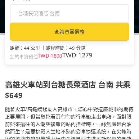
查詢真實價格
距離
：
44 公里
｜
旅程時間
：
49 分鐘
TWD
1279
TWD
1800
您的車資預估
高雄火車站到台糖長榮酒店 台南 共乘
$649
隨著火車/高鐵緩緩駛入高雄市，您心中對這座城市的期待
正要展開。但當您拖著沉甸甸的行李箱走出車廂，面對眼
前熙來攘往的人潮與複雜的站內指標時，一絲焦慮是否油
然而生？是要挑戰人生地不熟的公車捷運系統，在尖峰時