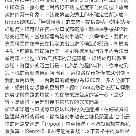
段的擁擠中狼狽地護著行李？還是要去排班計程車的長龍
中碰運氣，擔心遇上對路線不熟或態度不佳的司機？旅程
美好的第一印象，不該被這些交通上的不確定性所消磨。
tripool深知您「無縫接軌」的需求，提供最貼心的車站接
送服務。您可以在搭乘火車或高鐵前，就透過手機APP輕
鬆完成預約。當您抵達高雄火車站時，無需徬徨，我們的
專業職業駕駛早已在指定的出口處等候您的蒞臨。司機會
主動上前協助您提領行李，並引導您至我們五年內合法營
業用車。坐進100%無菸車的舒適車廂，您終於可以徹底
放鬆，將窗外的陌生街景，化為對旅程的期待。從車站到
您下榻的台糖長榮酒店 台南，這段路程預計僅需50分鐘。
我們費用透明，一台轎車的費用約為1200元，多人分攤下
來，絕對比您想像的更划算。讓tripool為您省去所有轉乘
的勞頓與問路的煩惱，確保您抵達飯店的第一刻，是從
容、是優雅，更是對接下來旅程的完美開啟。
如果想知道包車或專車接送以外的交通選擇，在經過資料
整理與分析後得知，從高雄火車站去台糖長榮酒店 台南最
快的陸路交通是「tripool」專車接送，不過如果想兼顧花
費預算，iRent在5~8人時能最省錢。以下表格中的資料是