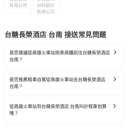
有限公司
材料股份
有限公司
台糖長榮酒店 台南 接送常見問題
是否建議從高雄火車站搭乘高鐵前往台糖長榮酒店
台南？
從高雄火車站搭高鐵去台糖長榮酒店 台南絕非最佳選
擇，高鐵較貴、費時、轉車麻煩！左營-台南雖然一天最
是否推薦租車自駕從高雄火車站去台糖長榮酒店
多時有76班車次，從最早05:50到22:55，過了末班車到
台南？
清晨的時段，還是要找其他交通方案。假設從高雄火車
如果你有台灣駕照且對自己駕駛技術有信心，且在車上
站 (高雄市三民區) 前往最靠近的左營高鐵站，叫一輛計
時不需要閉目養神（因為要自己開車），最重要的是你
程車花費約200元、車程約21分鐘。抵達高鐵站後，步
從高雄火車站到台糖長榮酒店 台南叫計程車划算
當天就要來回，那在高雄路邊可隨租隨借的iRent應該是
行進站、現場購票並於月台排隊的時間約20分鐘，再乘
嗎？
你最便宜選擇。註冊完iRent的app後，可以每小時
坐11~15分鐘（平均12分）的高鐵從左營站前往台南高
如選擇小黃直達，在高雄可以透過app叫車的有55688台
$115~205承租小轎車，每公里再額外加收$3.2，從高雄
鐵站，每人票價140元，再用5分鐘出站、等待車站前排