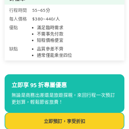
行程時間
55~65分
每人價格
$380~440/人
優點
滿足臨時需求
不需事先付款
短程價格便宜
缺點
品質參差不齊
通常僅能乘坐四位
立即享 95 折專屬優惠
無論是商務出差還是旅遊探親，來回行程一次預訂
更划算，輕鬆節省旅費！
立即預訂，享受折扣