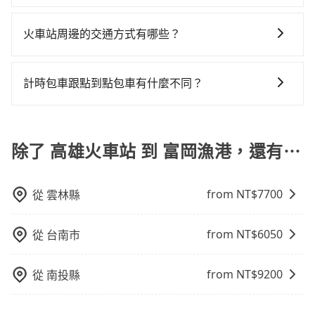
台東縣僅有合法計程車約350輛，數量約為高雄市的
不管是從高雄火車站前往富岡漁港或是全台灣任何地
完全順路，但是司機多點停靠就會有額外的等待時間，
4%、密度僅雙北的0.2%，其叫車的難度是雙北市的410
方，只要是長途交通且途中遵守台灣法律，無論是清明
收取額外費用是必要的補償。
倍。雖然高雄火車站到富岡漁港的跳表小黃可能較為便
火車站周邊的交通方式有哪些？
掃墓、包車旅遊、參加喜宴/喪禮、就醫回診、登山露
宜，但當你們人數超過四位時，叫兩輛計程車的費用就
火車站通常是城市的交通樞紐，以下是火車站常見交通
營、學生搬家、投票返鄉、商務出差、貴賓來訪、寵物
貴了，若改選tripool的專車服務可再更便宜。
方式： 公車或客運：乘坐公車或客運到達或離開火車
檢疫、預約叫車、機場接送、定期洗腎、包月上下班，
計時包車跟點到點包車有什麼不同？
站，相對便宜經濟。 計程車：乘坐計程車到達或離開火
或者任何跨縣市接送的需求，tripool都能滿足你。乘車
計時包車和點到點包車都是包車服務的形式，但有一些
車站，方便快捷但昂貴。 捷運/輕軌：通過捷運或輕軌到
前一天下午五點以前完成預約，隔天保證出車。如需公
不同之處： 計時包車：計時包車是按照用車時間來計
達或離開火車站，快捷便利。 包車：預定包車到達或離
司報帳打統編，在結帳時可以受理，並於乘車後一週內
費，通常以每小時為單位，客戶可以根據自己的需要預
除了 高雄火車站 到 富岡漁港，還有⋯
開火車站，是最便利的，無需與人共乘、快速抵達。
寄出電子收據。
定一定時間的包車服務。這種服務適用於需要在城市內
多個地點間來回穿梭的客戶，例如市區觀光、商務差旅
from NT$
7700
從
雲林縣
等。 點到點包車：點到點包車是按照里程和目的地來計
費，客戶可以預先告知出發地點A到目的地B，會根據路
線和里程來計算費用。這種服務通常適用於單程或從一
from NT$
6050
從
台南市
個城市到另一個城市的長途包車。
from NT$
9200
從
南投縣