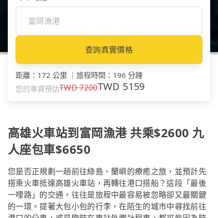
查詢真實價格
距離
：
172 公里
｜
旅程時間
：
196 分鐘
TWD
5159
TWD
7200
您的車資預估
高雄火車站到富岡漁港 共乘$2600 九
人座包車$6650
您是否正規劃一趟前往綠島、蘭嶼的療癒之旅，並預計先
搭乘火車抵達高雄火車站，再轉往港口搭船？這段「最後
一哩路」的交通，往往是旅程中最容易被忽略卻又最關鍵
的一環。提著大包小包的行李，在陌生的城市中尋找前往