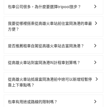
包車公司很多，為什麼要選擇tripool旅步？
旅步提供多種車型，從轎車、休旅車到九人座，讓您可
以依照您行程人數的需求進行選擇。此外，為確保您的
我要從哪裡搭乘從高雄火車站前往富岡漁港的車最
旅途安全無憂，我們的司機都是專業且可靠的職業駕
方便？
駛。關於價格，旅步官網可一鍵即時查價，所示價格絕
tripool提供到府專車接送服務，不論在台灣本島哪個角
無隱藏費用，且還提供優於其他業者更彈性的取消政
落，只要有路能到、Google地圖上能標註、GPS上能找
策，讓您在規劃行程時能更無後顧之憂。無論您是要前
是否推薦租車自駕從高雄火車站去富岡漁港？
得到，我們就保證發車。直接在官網上輸入住家地址、
往市區還是郊區，我們都可以為您提供最佳的旅遊體
通常旅客不會選擇租車或自駕前往富岡漁港，畢竟停在
辦公大樓、飯店民宿、各地車站、機場航廈、甚至風景
驗。所以，如果您正在尋找一家可靠的包車公司，
路邊多天不用車，停車費與租車費用都是不小開支。
區，我們司機都會依照訂單上的資訊依約接送。
tripool旅步絕對是您值得信任的不二選擇！
從高雄火車站到富岡漁港叫計程車划算嗎？
如選擇小黃直達，在高雄可以透過app叫車的有55688台
灣大車隊、Uber、Line Taxi、Yoxi等，如果在路邊攔不
從高雄火車站抵達富岡漁港前中途可以新增短暫停
到車，也可考慮打電話至高雄火車站附近的計程車隊，
靠上下車點嗎？
如好客來計程車、有限責任高雄市大高雄計程車、有限
tripool有提供多點上下車接送服務，線上預約從高雄火
責任高雄市大昌計程車等叫車看看。依照里程跳錶計
車站前往富岡漁港的途中可備註加點。每個加點位置，
算，價格約為3,495~4,200元間。但如果要考慮到回程，
包車有用途或路線的限制嗎？
前後額外里程數5公里內加收200元。雖然可能有些路線