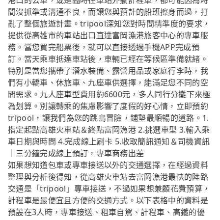
港口的公車，或是臨時在車站外攔計程車，都可能因為時
間沒抓準或溝通不良，而讓您與預計的船班擦身而過，打
亂了整個旅遊計畫。tripool深知您對時間精準度的要求，
提供從高雄市的車站出口直達富岡漁港旅客中心的專車服
務。當您買完船票後，就可以直接透過手機APP完成預
訂。當天乘車抵達車站後，車輛已經在等候區準備就緒。
特別是當您攜帶了潛水裝備、露營用品或家庭行李時，我
們有小轎車、休旅車、九座車供選擇，能滿足您不同的空
間需求。九人座車型費用約6600元，多人同行分攤下來極
為划算。別讓轉乘的焦慮影響了度假的好心情，立即預約
tripool，讓我們為您的跳島冒險，鋪墊最順暢的道路。1.
指定起點高雄火車站＆終點富岡漁港 2.挑選車型 3.輸入乘
車日期與時間 4.完成線上刷卡 5.收取簡訊通知＆司機資訊
｜三分鐘完成線上預訂，專車商務出差
如果想知道包車或專車接送以外的交通選擇，在經過資料
整理與分析後得知，從高雄火車站去富岡漁港最快的陸路
交通是「tripool」專車接送，不過如果想兼顧花費預算，
計程車是最便宜且方便的交通方式。以下表格中的資料是
預設在3人時，專車接送、租車自駕、計程車、高鐵的優