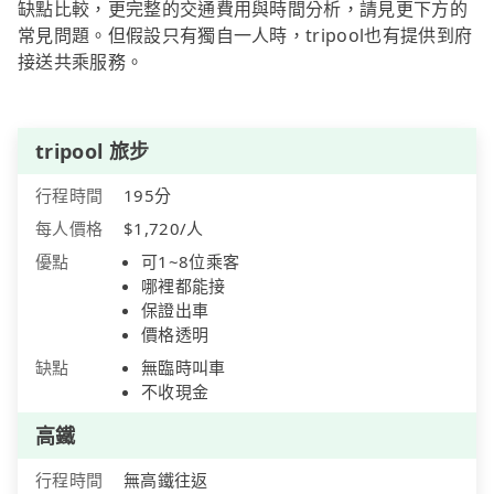
缺點比較，更完整的交通費用與時間分析，請見更下方的
常見問題。但假設只有獨自一人時，tripool也有提供到府
接送共乘服務。
tripool 旅步
行程時間
195分
每人價格
$1,720/人
優點
可1~8位乘客
哪裡都能接
保證出車
價格透明
缺點
無臨時叫車
不收現金
高鐵
行程時間
無高鐵往返