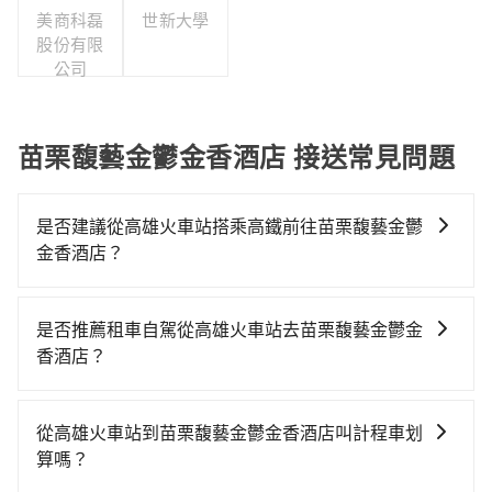
美商科磊
世新大學
股份有限
公司
苗栗馥藝金鬱金香酒店 接送常見問題
是否建議從高雄火車站搭乘高鐵前往苗栗馥藝金鬱
金香酒店？
若要從高雄火車站搭高鐵前往苗栗馥藝金鬱金香酒店，
高鐵乘坐舒適、省時、較貴！不過從最早一班車06:15到
是否推薦租車自駕從高雄火車站去苗栗馥藝金鬱金
末班車21:30，左營-苗栗一天最多僅16班次，如果行程
香酒店？
緊湊或趕不上末班車，那就該考慮預約專車接送。假設
如果你有台灣駕照且對自己駕駛技術有信心，且在車上
從高雄火車站 (高雄市三民區) 前往最靠近的左營高鐵
時不需要閉目養神（因為要自己開車），最重要的是你
站，叫一輛計程車花費約200元、車程約21分鐘。抵達
從高雄火車站到苗栗馥藝金鬱金香酒店叫計程車划
當天就要來回，那在高雄路邊可隨租隨借的iRent應該是
高鐵站後，步行進站、現場購票並於月台排隊的時間約
算嗎？
你最便宜選擇。註冊完iRent的app後，可以每小時
20分鐘，再乘坐89分鐘的高鐵從左營站前往苗栗高鐵