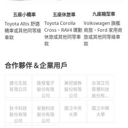
九座箱型車
五座休旅車
五座小轎車
Volkswagen 旗艦
Toyota Corolla
Toyota Altis 舒適
商旅、Ford 家用商
Cross、RAV4 運動
轎車或其他同等級
旅或其他同等級車
休旅或其他同等車
車款
款
款
合作夥伴＆企業用戶
捷元生技
啟發電子
美好證券
台灣艾司
有限公司
股份有限
股份有限
摩爾科技
公司
公司
股份有限
公司
狄卡科技
安馳科技
國立中央
國立中興
股份有限
股份有限
大學
大學
公司
公司