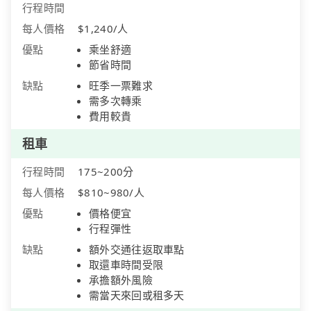
行程時間
每人價格
$1,240/人
優點
乘坐舒適
節省時間
缺點
旺季一票難求
需多次轉乘
費用較貴
租車
行程時間
175~200分
每人價格
$810~980/人
優點
價格便宜
行程彈性
缺點
額外交通往返取車點
取還車時間受限
承擔額外風險
需當天來回或租多天