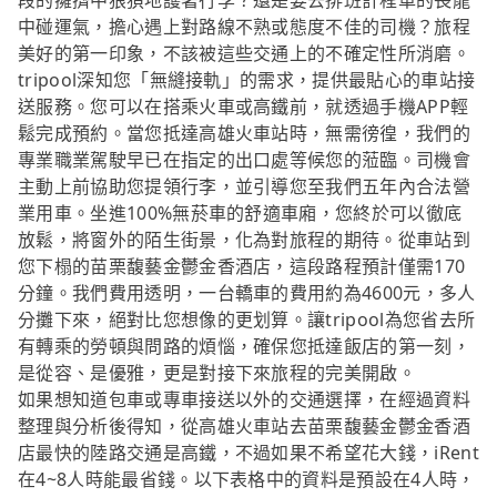
段的擁擠中狼狽地護著行李？還是要去排班計程車的長龍
中碰運氣，擔心遇上對路線不熟或態度不佳的司機？旅程
美好的第一印象，不該被這些交通上的不確定性所消磨。
tripool深知您「無縫接軌」的需求，提供最貼心的車站接
送服務。您可以在搭乘火車或高鐵前，就透過手機APP輕
鬆完成預約。當您抵達高雄火車站時，無需徬徨，我們的
專業職業駕駛早已在指定的出口處等候您的蒞臨。司機會
主動上前協助您提領行李，並引導您至我們五年內合法營
業用車。坐進100%無菸車的舒適車廂，您終於可以徹底
放鬆，將窗外的陌生街景，化為對旅程的期待。從車站到
您下榻的苗栗馥藝金鬱金香酒店，這段路程預計僅需170
分鐘。我們費用透明，一台轎車的費用約為4600元，多人
分攤下來，絕對比您想像的更划算。讓tripool為您省去所
有轉乘的勞頓與問路的煩惱，確保您抵達飯店的第一刻，
是從容、是優雅，更是對接下來旅程的完美開啟。
如果想知道包車或專車接送以外的交通選擇，在經過資料
整理與分析後得知，從高雄火車站去苗栗馥藝金鬱金香酒
店最快的陸路交通是高鐵，不過如果不希望花大錢，iRent
在4~8人時能最省錢。以下表格中的資料是預設在4人時，