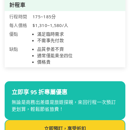
計程車
行程時間
175~185分
每人價格
$1,310~1,580/人
優點
滿足臨時需求
不需事先付款
缺點
品質參差不齊
通常僅能乘坐四位
價格貴
立即享 95 折專屬優惠
無論是商務出差還是旅遊探親，來回行程一次預訂
更划算，輕鬆節省旅費！
立即預訂，享受折扣