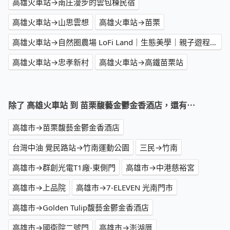
高雄火車站→南庄漫步的雲包棟民宿
高雄火車站→山思雲想
高雄火車站→苗栗
高雄火車站→自然圈農場 LoFi Land｜生態美學｜親子遊程｜景觀咖啡｜戶外婚禮｜團體包場
高雄火車站→忠孝新村
高雄火車站→高鐵苗栗站
除了 高雄火車站 到 苗栗馥藝金鬱金香酒店，還有⋯
高雄市→苗栗馥藝金鬱金香酒店
台灣中油 覺民路站→竹南運動公園
三民→竹南
高雄市→群創光電T1廠-東側門
高雄市→中港慈裕宮
高雄市→上品院
高雄市→7-ELEVEN 光南門市
高雄市→Golden Tulip馥藝金鬱金香酒店
高雄市→國衛院二號門
高雄市→澎湖厝