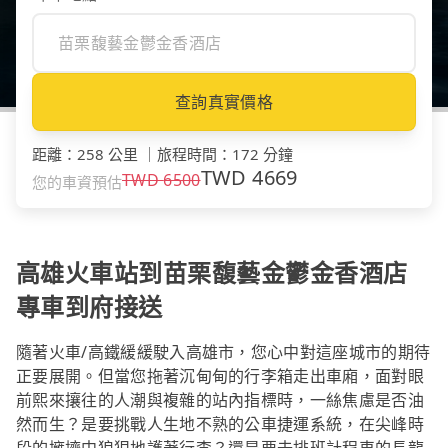
查詢真實價格
距離
：
258 公里
｜
旅程時間
：
172 分鐘
TWD
4669
TWD
6500
您的車資預估
高雄火車站到苗栗馥藝金鬱金香酒店
專車到府接送
隨著火車/高鐵緩緩駛入高雄市，您心中對這座城市的期待
正要展開。但當您拖著沉甸甸的行李箱走出車廂，面對眼
前熙來攘往的人潮與複雜的站內指標時，一絲焦慮是否油
然而生？是要挑戰人生地不熟的公車捷運系統，在尖峰時