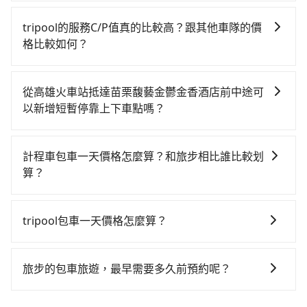
如選擇小黃直達，在高雄可以透過app叫車的有55688台
$115~205承租小轎車，每公里再額外加收$3.2，從高雄
站，每人票價1,060元，再用5分鐘出站、等待車站前排
灣大車隊、Uber、Line Taxi、Yoxi等，如果在路邊攔不
火車站到苗栗馥藝金鬱金香酒店的花費預估為
班的計程車，搭上小黃後約花24分鐘、車費500元後，
tripool的服務C/P值真的比較高？跟其他車隊的價
到車，也可考慮打電話至高雄火車站附近的計程車隊，
$3,250~3,900（金額差異來自於平假日、車款差異、抵
抵達苗栗馥藝金鬱金香酒店 (苗栗縣竹南鎮) 的目的地。
格比較如何？
如有限責任高雄市大高雄計程車、享順交通、伍福交通
達目的地後多久原路返回），雖已將eTag和可能的每小
全程加上轉車時間共2小時39分鐘，假設4位同行，高鐵
在服務品質許可下，乘客當然希望價格越便宜越好，而
等叫車看看。依照里程跳錶計算，價格約為5,215~6,300
時40元路邊停車費用預估進去，但額外的汽車保險與可
加轉乘之平均每人花費為1,240元。但如果全程使用
市場上稍具規模且合法經營的業者，有以短程與城市為
元間，但如改預約tripool可省高達$1,600。但如果要考
能的罰單都需自付。再者，和運的iRent只提供最基本的
從高雄火車站抵達苗栗馥藝金鬱金香酒店前中途可
tripool並到府專車接送，則每人平均花費約1,170元，
主的台灣大車隊、大都會、LINE Taxi、Uber，機場接送
慮到回程，苗栗縣僅有合法計程車約380輛，數量約為高
車型，如Toyota Yaris、Prius C、Vios這類乘坐體驗較
以新增短暫停靠上下車點嗎？
費時2小時52分鐘。長距離移動確實搭乘高鐵可以比坐車
則有肯驛、全鋒、格上租車、和運租車，包車旅遊則是
雄市的4%、密度僅雙北的0.5%，其叫車的難度是雙北市
差的車款，如果人數超過四位，更是沒有較大的七人座
快13分鐘，但卻要額外支出約280元的交通費，所以對
tripool有提供多點上下車接送服務，線上預約從高雄火
KKDAY、KLOOK、叫車吧等。tripool旅步專注在長程
的190倍。綜合以上，無論在價格或服務品質上，
或九人座可供選擇，而且無人租車最令人詬病的就是車
於不是這麼趕時間的人來說，預約tripool還是比較划算
車站前往苗栗馥藝金鬱金香酒店的途中可備註加點。每
單程接送與跨縣市計時包車，不論從哪邊去哪裡（當然
tripool都是你從高雄火車站到苗栗馥藝金鬱金香酒店的
計程車包車一天價格怎麼算？和旅步相比誰比較划
況，打開車門才發現仍有上一組乘客遺留的垃圾或者撞
的。如果你是三人以下要乘車，也可參考tripool的拼車
個加點位置，前後額外里程數5公里內加收200元。雖然
也包括高雄火車站去苗栗馥藝金鬱金香酒店），全台保
最佳選擇。
算？
凹的車門仍未被修理，每一次租車都好像在開樂透一
共乘服務，最多可再節省50%的交通費用。
可能有些路線完全順路，但是司機多點停靠就會有額外
證出車。由於有高效的車輛調度能力，能以市價7~8折提
樣。另外，偶爾也會遇到明明已經預約了時間但上一位
計程車包車的價格通常根據時間或距離計算，包車的價
的等待時間，收取額外費用是必要的補償。
供專車到府服務，是絕大多數乘客出行的最佳選擇。
用戶卻遲遲尚未歸還，又或者要還車時卻偏偏找不到停
格通常是根據時間或距離來計算，而且在不同城市和地
tripool包車一天價格怎麼算？
車位，對於急著用車或者要載其他乘客的人來說就有不
區，價格可能有所不同。另外，計程車包車價格也可能
小的風險。最後，雖然路邊隨租隨還看似方便，但實際
因包車費用會隨著您選用2-12小時不等的包車時數、所
會因為交通狀況等因素而有所變動。因此，在預定包車
使用時還是有其區域的限制，實際可停靠的地點與你的
需行程的公里數及車型而有所不同，建議可以直接上旅
之前，最好先詢問清楚具體價格和注意事項。相比之
旅步的包車旅遊，最早需要多久前預約呢？
上下車地點仍有段距離，在遇到下雨天或者載行李時，
步官網一鍵查價，即時試算您包車費用，清楚透明，且
下，旅步的包車服務價格相對更為透明和具體，一般是
就顯得非常不便。
當您的行程確定後，建議盡早預訂包車服務，因為旅步
無隱藏費用。
按照包車時間和里程、車型來計費，價格在網站上公開