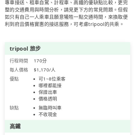
專車接送、租車自駕、計程車、高鐵的優缺點比較，更完
整的交通費用與時間分析，請見更下方的常見問題。但假
如只有自己一人乘車且願意犧牲一點交通時間，來換取便
利到府且價格實惠的接送服務，可考慮tripool的共乘。
tripool 旅步
行程時間
170分
每人價格
$1,170/人
優點
可1~8位乘客
哪裡都能接
保證出車
價格透明
缺點
無臨時叫車
不收現金
高鐵