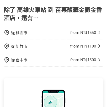
提供早鳥優惠，您越早預訂就能享有更優惠的價格。所
透明，方便客戶可以更加準確地了解行程所需時間和費
以不妨趁早訂購，享受更划算的價格。
除了 高雄火車站 到 苗栗馥藝金鬱金香
用。
酒店，還有⋯
from NT$
1550
從
桃園市
from NT$
1100
從
新竹市
from NT$
1500
從
台中市