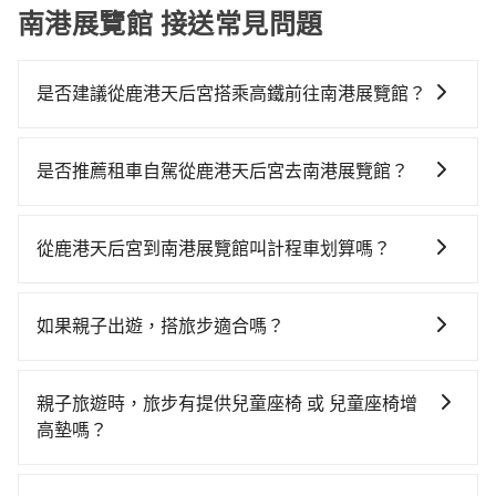
南港展覽館 接送常見問題
是否建議從鹿港天后宮搭乘高鐵前往南港展覽館？
若要從鹿港天后宮搭高鐵前往南港展覽館，高鐵乘坐舒
適、省時、較貴，且難叫計程車前往高鐵站！從最早
是否推薦租車自駕從鹿港天后宮去南港展覽館？
06:05一直到23:03，台中-南港一天最多有103班次高鐵
如果你有台灣駕照且對自己駕駛技術有信心，且在車上
可搭乘。假設從鹿港天后宮 (彰化縣鹿港鎮) 前往最靠近
時不需要閉目養神（因為要自己開車），最重要的是你
的台中高鐵站，叫一輛計程車花費約600元、車程約45
從鹿港天后宮到南港展覽館叫計程車划算嗎？
當天就要來回，那在彰化路邊可隨租隨借的iRent應該是
分鐘。抵達高鐵站後，步行進站、現場購票並於月台排
如選擇小黃直達，在彰化可以透過app叫車的有55688台
你最便宜選擇。註冊完iRent的app後，可以每小時
隊的時間約20分鐘，再乘坐54~81分鐘（平均68分）的
灣大車隊、Uber和Yoxi，如果在路邊攔不到車，也可考
$115~205承租小轎車，每公里再額外加收$3.2，從鹿港
高鐵從台中站前往南港高鐵站，每人票價750元，再用
如果親子出遊，搭旅步適合嗎？
慮打電話至彰化縣鹿港鎮當地唯一的計程車行-彰鹿計程
天后宮到南港展覽館的花費預估為$2,550~3,150（金額
10分鐘出站，最後再根據距離的遠近或者天候狀況，決
適合的，另外旅步也特別為您心愛的寶貝準備了兒童座
車等叫車看看。依照里程跳錶計算，價格約為
差異來自於平假日、車款差異、抵達目的地後多久原路
定是步行一段路或者搭乘公車抵達最終的目的地。全程
椅及兒童用增高墊供您選購(租借300元/個)，讓您和孩子
3,970~4,800元間，但如改預約tripool可省高達
返回），雖已將eTag和可能的每小時40元路邊停車費用
親子旅遊時，旅步有提供兒童座椅 或 兒童座椅增
加上轉車時間共2小時23分鐘，假設4位同行，高鐵加轉
出遊時安全更有保障。
$1,600。但如果你無法提前預約，或偏好臨時叫車，那
預估進去，但額外的汽車保險與可能的罰單都需自付。
高墊嗎？
乘之平均每人花費為900元。不過彰化縣領有合法執照的
要注意彰化縣僅有合法計程車約1,640輛，計程車密度為
再者，和運的iRent只提供最基本的車型，如Toyota
計程車僅有1,600多輛，計程車的密度為雙北的3.7%，換
是的，我們提供兒童安全座椅。一台車至多提供一個兒
雙北的3.7%，也就是說要臨時叫到小黃的難度是台北或
Yaris、Prius C、Vios這類乘坐體驗較差的車款，如果人
句話說，臨時要叫小黃的難度是雙北大城市的30倍。縱