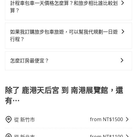
童座椅。每趟每個租金 NT$300。您可以在預定服務時
新北的30倍之多。再加上彰化縣有些計程車司機不按錶
計程車包車一天價格怎麼算？和旅步相比誰比較划
數超過四位，更是沒有較大的七人座或九人座可供選
使幸運攔到一輛小黃了，彰化縣少部分小黃司機不按表
填寫您的需求。
計費，約有25%會採現場議價，建議最好先上網預約，
算？
擇，而且無人租車最令人詬病的就是車況，打開車門才
收費，看乘客是外地人便漫天喊價或恣意繞路。但如果
以免當場被坑受騙。綜合以上，無論在價格或服務品質
發現仍有上一組乘客遺留的垃圾或者撞凹的車門仍未被
全程使用tripool並到府專車接送，則每人平均花費約
計程車包車的價格通常根據時間或距離計算，包車的價
上，tripool都是你從鹿港天后宮到南港展覽館的最佳選
修理，每一次租車都好像在開樂透一樣。另外，偶爾也
790元，費時2小時23分鐘。長距離移動確實搭乘高鐵可
格通常是根據時間或距離來計算，而且在不同城市和地
如果我訂購旅步包車旅遊，可以幫我代規劃一日遊
擇。
會遇到明明已經預約了時間但上一位用戶卻遲遲尚未歸
以比坐車快0分鐘，但卻要額外支出約440元的交通費，
區，價格可能有所不同。另外，計程車包車價格也可能
行程？
還，又或者要還車時卻偏偏找不到停車位，對於急著用
所以對於不是這麼趕時間的人來說，預約tripool還是比
會因為交通狀況等因素而有所變動。因此，在預定包車
車或者要載其他乘客的人來說就有不小的風險。最後，
較划算的。如果你是三人以下要乘車，也可參考tripool
抱歉！目前旅步的包車服務只能提供交通接送服務，暫
之前，最好先詢問清楚具體價格和注意事項。相比之
雖然路邊隨租隨還看似方便，但實際使用時還是有其區
的拼車共乘服務，最多可再節省50%的交通費用。
時還沒有規劃行程的服務。
下，旅步的包車服務價格相對更為透明和具體，一般是
怎麼訂房最便宜？
域的限制，實際可停靠的地點與你的上下車地點仍有段
按照包車時間和里程、車型來計費，價格在網站上公開
距離，在遇到下雨天或者載行李時，就顯得非常不便。
現在旅客預訂飯店已經很少透過旅行社，大多是透過
透明，方便客戶可以更加準確地了解行程所需時間和費
OTA (online travel agent) 來完成，除了可以快速依據
用。
地區、價位、人數、特殊需求來搜尋適合的旅店與房
除了 鹿港天后宮 到 南港展覽館，還
型，更重要的是通常價格是官網的6~8折，如果又有加入
有⋯
會員或者使用特定的信用卡，還可以累積點數做現金回
饋或未來換取免費的住房。台灣人常用的線上訂房平台
有Booking.com、Agoda.com、Hotels.com、
from NT$
1500
從
新竹市
Expedia.com、Trip.com等。正常來說，線上刷卡付款
完後預定就完成，事先不用電話確認空房，事後也不用
from NT$
1100