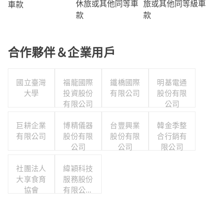
旅或其他同等級車
休旅或其他同等車
車款
款
款
合作夥伴＆企業用戶
國立臺灣
福龍國際
鐵橋國際
明基電通
大學
投資股份
有限公司
股份有限
有限公司
公司
巨耕企業
博精儀器
台豐興業
韓金季整
有限公司
股份有限
股份有限
合行銷有
公司
公司
限公司
社團法人
緯穎科技
大享食育
服務股份
協會
有限公司
職工福利
委員會