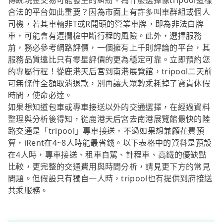
傳統現金交易可能發生的糾紛。為什麼選擇像tripool這樣
合法的平台如此重要？因為市面上有許多叫車群組或個人
司機，若其車輛非T或R開頭的營業車牌，即為非法白牌
車，可能會有遭攔檢中斷行程的風險。此外，選擇服務
前，務必參考網路評價，一個擁有上千則評論的平台，其
服務品質遠比只有零星評價的更為穩定可靠。立即預約您
的專屬行程！從鹿港天后宮到南港展覽館，tripool二天前
可無條件全額取消退款，別再讓大眾轉乘耗掉了寶貴休假
時間，使命必達。
如果想知道包車或專車接送以外的交通選擇，在經過資料
整理與分析後得知，從鹿港天后宮去南港展覽館最快的陸
路交通是「tripool」專車接送，不過如果想兼顧花費預
算，iRent在4~8人時能最省錢。以下表格中的資料是預設
在4人時，專車接送、租車自駕、計程車、高鐵的優缺點
比較，更完整的交通費用與時間分析，請見更下方的常見
問題。但假設只有獨自一人時，tripool也有提供到府接送
共乘服務。