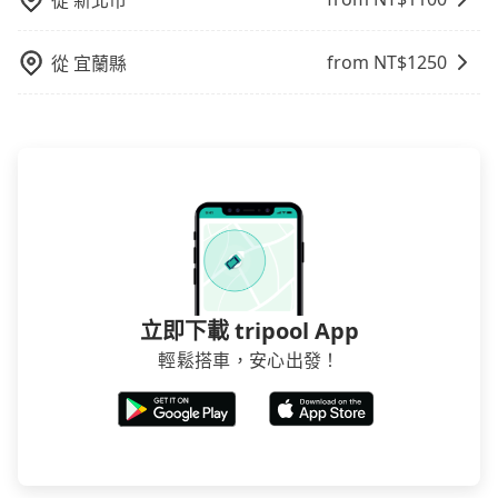
從
新北市
告知付款完畢，一切都能在網路上操作。但有些較冷門
或規模較小的飯店，有可能再多平台同時上架而發生超
賣的現象，便有可能到了現場卻沒房可住的窘境，所以
from NT$
1250
從
宜蘭縣
在預定時要不選擇評分高、評論多的飯店，不然就是還
要再人工電話與飯店確認。預訂民宿方面，如不怕麻
煩，有些時候直接打電話問的價格可能比民宿訂房網來
得便宜，但缺點就是多數要匯款並再人工確認。假如不
介意多花一點錢省下這些瑣碎的事，台灣本土的AsiaYo
或者國際Airbnb都值得推薦。
立即下載 tripool App
輕鬆搭車，安心出發！