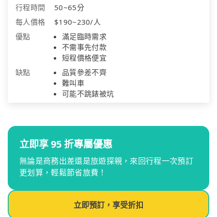
行程時間
50~65分
每人價格
$190~230/人
優點
滿足臨時需求
不需事先付款
短程價格便宜
缺點
品質參差不齊
難叫車
可能不跳錶被坑
立即享 95 折專屬優惠
無論是商務出差還是旅遊探親，來回行程一次預訂
更划算，輕鬆節省旅費！
立即預訂，享受折扣