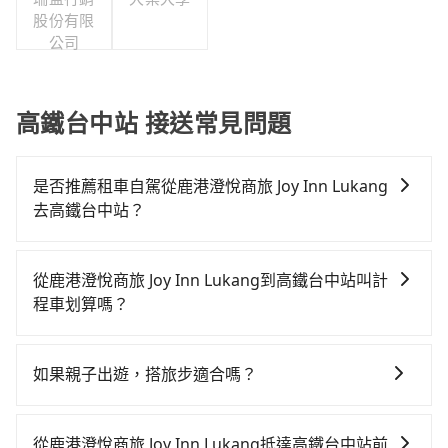
股份有限
公司
高鐵台中站 接送常見問題
是否推薦租車自駕從鹿港澄悅商旅 Joy Inn Lukang
去高鐵台中站？
如果你有台灣駕照且對自己駕駛技術有信心，且需要絕
對的時間彈性，最重要的是你當天就要來回，那在彰化
從鹿港澄悅商旅 Joy Inn Lukang到高鐵台中站叫計
路邊可隨租隨借的iRent應該是你最便宜選擇。註冊完
程車划算嗎？
iRent的app後，可以每小時$115~205承租小轎車，每
如選擇小黃直達，在彰化可以透過app叫車的有55688台
公里再額外加收$3.2，從鹿港澄悅商旅 Joy Inn Lukang
灣大車隊、Uber和Yoxi，如果在路邊攔不到車，也可考
到高鐵台中站的花費預估為$600~1,100（金額差異來自
如果親子出遊，搭旅步適合嗎？
慮打電話至彰化縣鹿港鎮當地唯一的計程車行-彰鹿計程
於平假日、車款差異、抵達目的地後多久原路返回），
適合的，另外旅步也特別為您心愛的寶貝準備了兒童座
車等叫車看看。依照里程跳錶計算，價格約為570~700
雖已將eTag和可能的每小時40元路邊停車費用預估進
椅及兒童用增高墊供您選購(租借300元/個)，讓您和孩子
元間。不過彰化縣僅有合法計程車約1,640輛，計程車密
去，但額外的汽車保險與可能的罰單都需自付。再者，
從鹿港澄悅商旅 Joy Inn Lukang抵達高鐵台中站前