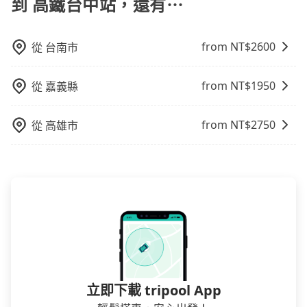
到 高鐵台中站，還有⋯
續爭議。此外，是否需要給司機紅包或小費，則可以由
賣的現象，便有可能到了現場卻沒房可住的窘境，所以
您自行決定。不過，建議可事先詢問司機是否接受。」
在預定時要不選擇評分高、評論多的飯店，不然就是還
要再人工電話與飯店確認。預訂民宿方面，如不怕麻
from NT$
2600
從
台南市
煩，有些時候直接打電話問的價格可能比民宿訂房網來
得便宜，但缺點就是多數要匯款並再人工確認。假如不
from NT$
1950
從
嘉義縣
介意多花一點錢省下這些瑣碎的事，台灣本土的AsiaYo
或者國際Airbnb都值得推薦。
from NT$
2750
從
高雄市
立即下載 tripool App