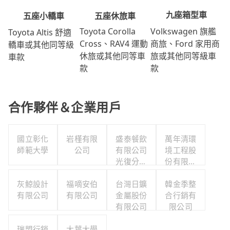
九座箱型車
五座休旅車
五座小轎車
Volkswagen 旗艦
Toyota Corolla
Toyota Altis 舒適
商旅、Ford 家用商
Cross、RAV4 運動
轎車或其他同等級
旅或其他同等級車
休旅或其他同等車
車款
款
款
合作夥伴＆企業用戶
國立彰化
岩槿有限
盛泰餐飲
萬年清環
師範大學
公司
有限公司
境工程股
光復分公
份有限公
司
司
灰鯨設計
福嘀安伯
台灣日鑛
韓金季整
有限公司
有限公司
金屬股份
合行銷有
有限公司
限公司
瑞盟行銷
大葉大學