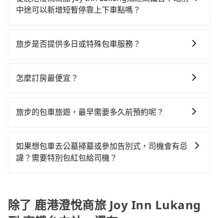
出遊時安全更有保障。
度為雙北的3.7%，也就是說要臨時叫到小黃的難度是台
和運的iRent只提供最基本的車型，如Toyota Yaris、
中途可以新增短暫停靠上下車點嗎？
北或新北的30倍之多。再加上彰化縣有些計程車司機不
Prius C、Vios這類乘坐體驗較差的車款，如果人數超過
tripool有提供多點上下車接送服務，線上預約從鹿港澄
按錶計費，約有25%會採現場議價，建議最好先上網預
四位，更是沒有較大的七人座或九人座可供選擇，而且
悅商旅 Joy Inn Lukang前往高鐵台中站的途中可備註加
約，以免當場被坑受騙。雖然鹿港澄悅商旅 Joy Inn
旅步是否提供多日或特殊包車服務？
無人租車最令人詬病的就是車況，打開車門才發現仍有
點。每個加點位置，前後額外里程數5公里內加收200
Lukang到高鐵台中站的跳表小黃可能較為便宜，但仍有
上一組乘客遺留的垃圾或者撞凹的車門仍未被修理，每
若您有多日或特殊包車需求，您可以先來信旅步，會有
元。雖然可能有些路線完全順路，但是司機多點停靠就
臨時攔不到車以及計程車司機不跳錶計費的風險，如你
一次租車都好像在開樂透一樣。另外，偶爾也會遇到明
專人回覆您。
會有額外的等待時間，收取額外費用是必要的補償。
怎麼訂房最便宜？
們人數在五人以上，分坐兩台計程車就不太方便，反而
明已經預約了時間但上一位用戶卻遲遲尚未歸還，又或
能事先預約且品質穩定的tripool，可能更適合你。
者要還車時卻偏偏找不到停車位，對於急著用車或者要
現在旅客預訂飯店已經很少透過旅行社，大多是透過
載其他乘客的人來說就有不小的風險。最後，雖然路邊
OTA (online travel agent) 來完成，除了可以快速依據
旅步的包車旅遊，最早需要多久前預約呢？
隨租隨還看似方便，但實際使用時還是有其區域的限
地區、價位、人數、特殊需求來搜尋適合的旅店與房
制，實際可停靠的地點與你的上下車地點仍有段距離，
當您的行程確定後，建議盡早預訂包車服務，因為旅步
型，更重要的是通常價格是官網的6~8折，如果又有加入
在遇到下雨天或者載行李時，就顯得非常不便。
提供早鳥優惠，您越早預訂就能享有更優惠的價格。所
會員或者使用特定的信用卡，還可以累積點數做現金回
如果想包車去公墓掃墓或參加告別式，司機會有忌
以不妨趁早訂購，享受更划算的價格。
饋或未來換取免費的住房。台灣人常用的線上訂房平台
諱？需要特別包紅包給司機？
有Booking.com、Agoda.com、Hotels.com、
如果您需要包車前往公墓掃墓或參加告別式，一般司機
Expedia.com、Trip.com等。正常來說，線上刷卡付款
都會提供接送服務。不過，如果您有其他特殊要求，例
完後預定就完成，事先不用電話確認空房，事後也不用
如需要載運骨灰罈或在車上進行法事等作業，建議在訂
除了 鹿港澄悅商旅 Joy Inn Lukang
告知付款完畢，一切都能在網路上操作。但有些較冷門
車前先向客服詢問是否有相應的司機可配合，以避免後
或規模較小的飯店，有可能再多平台同時上架而發生超