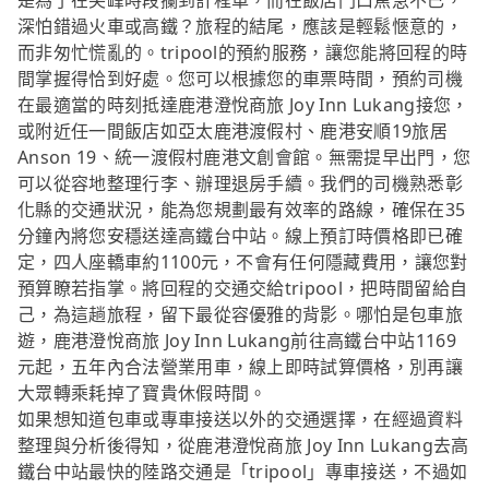
是為了在尖峰時段攔到計程車，而在飯店門口焦急不已，
深怕錯過火車或高鐵？旅程的結尾，應該是輕鬆愜意的，
而非匆忙慌亂的。tripool的預約服務，讓您能將回程的時
間掌握得恰到好處。您可以根據您的車票時間，預約司機
在最適當的時刻抵達鹿港澄悅商旅 Joy Inn Lukang接您，
或附近任一間飯店如亞太鹿港渡假村、鹿港安順19旅居
Anson 19、統一渡假村鹿港文創會館。無需提早出門，您
可以從容地整理行李、辦理退房手續。我們的司機熟悉彰
化縣的交通狀況，能為您規劃最有效率的路線，確保在35
分鐘內將您安穩送達高鐵台中站。線上預訂時價格即已確
定，四人座轎車約1100元，不會有任何隱藏費用，讓您對
預算瞭若指掌。將回程的交通交給tripool，把時間留給自
己，為這趟旅程，留下最從容優雅的背影。哪怕是包車旅
遊，鹿港澄悅商旅 Joy Inn Lukang前往高鐵台中站1169
元起，五年內合法營業用車，線上即時試算價格，別再讓
大眾轉乘耗掉了寶貴休假時間。
如果想知道包車或專車接送以外的交通選擇，在經過資料
整理與分析後得知，從鹿港澄悅商旅 Joy Inn Lukang去高
鐵台中站最快的陸路交通是「tripool」專車接送，不過如