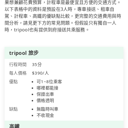
果想兼顧花費預算，計程車是最便宜且方便的交通方式。
以下表格中的資料是預設在3人時，專車接送、租車自
駕、計程車、高鐵的優缺點比較，更完整的交通費用與時
間分析，請見更下方的常見問題。但假設只有獨自一人
時，tripool也有提供到府接送共乘服務。
tripool 旅步
行程時間
35分
每人價格
$390/人
優點
可1~8位乘客
哪裡都能接
保證出車
價格透明
缺點
無臨時叫車
不收現金
高鐵