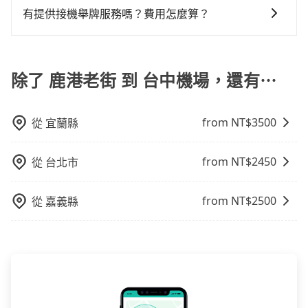
並根據自己的需要選擇最方便和經濟實惠的交通方式。
行。您可以在預定時選擇9人座車型，享受更舒適的乘車
有提供接機舉牌服務嗎？費用怎麼算？
體驗。
有的！如果您需要桃園機場代舉牌接機服務，旅步有提
供這項服務。在一般時段，費用為200元/人，而夜間加
成時段(22:00-06:59)，費用則為300元/人。
除了 鹿港老街 到 台中機場，還有⋯
from NT$
3500
從
宜蘭縣
from NT$
2450
從
台北市
from NT$
2500
從
嘉義縣