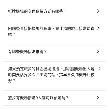
如選擇小黃直達，在彰化可以透過app叫車的有55688台
灣大車隊、Uber和Yoxi，如果在路邊攔不到車，也可考
抵達機場的交通選擇方式有哪些？
慮打電話至彰化縣鹿港鎮當地唯一的計程車行-彰鹿計程
所有到機場的交通方式因地區和交通狀況而異，以下列
車等叫車看看。依照里程跳錶計算，價格約為
舉一些常見的選擇： 1. 捷運：如果機場附近有捷運或輕
850~1,000元間。不過彰化縣僅有合法計程車約1,640
回國後直接搭機場計程車，會比預約旅步接送還貴
軌系統，這是一種快捷和經濟實惠的交通方式。 2. 公車/
輛，計程車密度為雙北的3.7%，也就是說要臨時叫到小
嗎？
客運：公車或客運是到達機場的另一種經濟實惠的交通
黃的難度是台北或新北的30倍之多。再加上彰化縣有些
這取決於您的目的地和搭乘的時間。在某些情況下，搭
方式。 3. 計程車：計程車通常是到達機場的比較昂貴的
計程車司機不按錶計費，約有25%會採現場議價，建議
乘機場計程車可能比預約旅步接送更貴，特別是在旅遊
選擇，但對於携帶大量行李或急需前往機場的乘客來
最好先上網預約，以免當場被坑受騙。雖然鹿港老街到
有哪些機場接送推薦？
旺季、連續假期或尖峰時間。因為機場計程車可能會加
說，這可能是最方便的選擇。許多城市的計程車公司提
台中機場的跳表小黃可能較為便宜，但當你們人數超過
除了55688、uber之外，旅步的機場接送也是許多用戶
收額外的附加費用。再加上如果您需要在行程中多次轉
供從市中心或其他地區到機場的固定價格，可以預先知
四位時，叫兩輛計程車的費用就貴了，若改選tripool的
推薦的首選。旅步提供多種車型選擇、透明的價格以及
移或停留，搭乘機場計程車的費用可能會更高。因此，
道價格，避免爭議。 4. 預約機場接送：可以提前預訂服
如果預定旅步的桃園機場接送，那桃園機場出入境
專車服務可再更便宜。
優質的客服服務。還同步提供共乘服務，讓客戶有更經
預約旅步接送可能是一個更經濟實惠的選擇。
務，安排接送。價格會因路線而有所不同。 5. 高鐵：搭
時間要估算多久？出境的話，提早多久到機場比較
濟實惠的選擇，旅步的服務，更適合滿足不同需求的旅
乘高鐵是最快速的選擇，但並非每個縣市都有高鐵站，
好？
客。
且下高鐵後還需轉搭其他接駁方式抵達機場，對於入、
國際航班出境，建議起飛前2-3小時前抵達機場，國際航
出境需攜帶大量行李的旅客並不方便。價格也會因您出
班入境，約需1-1.5小時通關。
旅步有機場接送9人座可以預定嗎？
發的縣市而有所不同。 總體而言，到機場的最佳交通方
式取決於您的預算、時間和行程安排。建議您提前了解
有的，旅步提供9人座包車服務，適合團體旅行或多人出