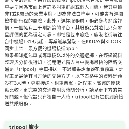
能發生的糾紛。為什麼選擇像tripool這樣合法的平台如此
重要？因為市面上有許多叫車群組或個人司機，若其車輛
非T或R開頭的營業車牌，即為非法白牌車，可能會有遭攔
檢中斷行程的風險。此外，選擇服務前，務必參考網路評
價，一個擁有上千則評論的平台，其服務品質遠比只有零
星評價的更為穩定可靠。哪怕是包車旅遊，鹿港老街前往
台中機場1319元起，專業職業駕駛，在KKDAY與KLOOK
同步上架，最方便的機場接送app。
如果想知道包車或專車接送以外的交通選擇，在經過資料
整理與分析後得知，從鹿港老街去台中機場最快的陸路交
通是「tripool」專車接送，不過如果想兼顧花費預算，計
程車是最便宜且方便的交通方式。以下表格中的資料是預
設在3人時，專車接送、租車自駕、計程車、高鐵的優缺
點比較，更完整的交通費用與時間分析，請見更下方的常
見問題。但假設只有獨自一人時，tripool也有提供到府接
送共乘服務。
tripool 旅步