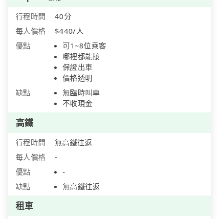
行程時間
40分
每人價格
$440/人
優點
可1~8位乘客
哪裡都能接
保證出車
價格透明
缺點
無臨時叫車
不收現金
高鐵
行程時間
無高鐵往返
每人價格
-
優點
-
缺點
無高鐵往返
租車