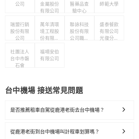
公司
金屬股份
醫藥品查
師範大學
有限公司
驗中心
瑞盟行銷
萬年清環
聯詠科技
盛泰餐飲
股份有限
境工程股
股份有限
有限公司
公司
份有限公
公司職工
光復分公
司
福利委員
司
社團法人
福嘀安伯
會
台中市磐
有限公司
石會
台中機場 接送常見問題
是否推薦租車自駕從鹿港老街去台中機場？
通常旅客不會選擇租車或自駕前往台中機場，畢竟停在
路邊多天不用車，停車費與租車費用都是不小開支。
從鹿港老街到台中機場叫計程車划算嗎？