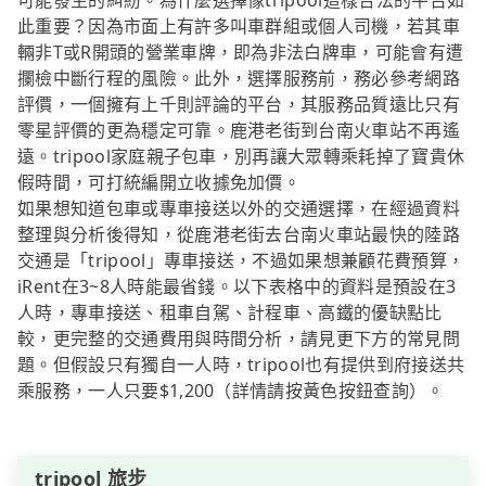
可能發生的糾紛。為什麼選擇像tripool這樣合法的平台如
此重要？因為市面上有許多叫車群組或個人司機，若其車
輛非T或R開頭的營業車牌，即為非法白牌車，可能會有遭
攔檢中斷行程的風險。此外，選擇服務前，務必參考網路
評價，一個擁有上千則評論的平台，其服務品質遠比只有
零星評價的更為穩定可靠。鹿港老街到台南火車站不再遙
遠。tripool家庭親子包車，別再讓大眾轉乘耗掉了寶貴休
假時間，可打統編開立收據免加價。
如果想知道包車或專車接送以外的交通選擇，在經過資料
整理與分析後得知，從鹿港老街去台南火車站最快的陸路
交通是「tripool」專車接送，不過如果想兼顧花費預算，
iRent在3~8人時能最省錢。以下表格中的資料是預設在3
人時，專車接送、租車自駕、計程車、高鐵的優缺點比
較，更完整的交通費用與時間分析，請見更下方的常見問
題。但假設只有獨自一人時，tripool也有提供到府接送共
乘服務，一人只要$1,200（詳情請按黃色按鈕查詢）。
tripool 旅步