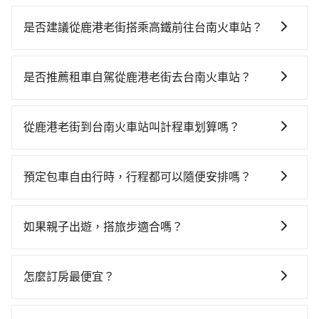
是否建議從鹿港老街搭乘高鐵前往台南火車站？
若要從鹿港老街搭高鐵前往台南火車站，高鐵較貴、費
時、轉車麻煩，且難叫計程車前往高鐵站！從最早06:25
是否推薦租車自駕從鹿港老街去台南火車站？
一直到23:07，台中-台南一天最多有74班次高鐵可搭
如果你有台灣駕照且對自己駕駛技術有信心，且在車上
乘。假設從鹿港老街 (彰化縣鹿港鎮) 前往最靠近的台中
時不需要閉目養神（因為要自己開車），最重要的是你
高鐵站，叫一輛計程車花費約600元、車程約45分鐘。
從鹿港老街到台南火車站叫計程車划算嗎？
當天就要來回，那在彰化路邊可隨租隨借的iRent應該是
抵達高鐵站後，步行進站、現場購票並於月台排隊的時
如選擇小黃直達，在彰化可以透過app叫車的有55688台
你最便宜選擇。註冊完iRent的app後，可以每小時
間約20分鐘，再乘坐36~54分鐘（平均45分）的高鐵從
灣大車隊、Uber和Yoxi，如果在路邊攔不到車，也可考
$115~205承租小轎車，每公里再額外加收$3.2，從鹿港
台中站前往台南高鐵站，每人票價650元，再用5分鐘出
預定包車自由行時，行程都可以隨便安排嗎？
慮打電話至彰化縣鹿港鎮當地唯一的計程車行-彰鹿計程
老街到台南火車站的花費預估為$1,850~2,450（金額差
站、等待車站前排班的計程車，搭上小黃後約花24分
只要不超出您選用的用車時間及行程總公里數，且行程
車等叫車看看。依照里程跳錶計算，價格約為
異來自於平假日、車款差異、抵達目的地後多久原路返
鐘、車費300元後，抵達台南火車站 (台南市東區) 的目
沒有到達海拔1500公里以上的山區，行程都是可以依照
2,790~3,300元間，但如改預約tripool可省高達$800。
回），雖已將eTag和可能的每小時40元路邊停車費用預
如果親子出遊，搭旅步適合嗎？
的地。全程加上轉車時間共2小時19分鐘，假設3位同
您的需求安排的。
但如果你無法提前預約，或偏好臨時叫車，那要注意彰
估進去，但額外的汽車保險與可能的罰單都需自付。再
行，高鐵加轉乘之平均每人花費為950元。不過彰化縣領
適合的，另外旅步也特別為您心愛的寶貝準備了兒童座
化縣僅有合法計程車約1,640輛，計程車密度為雙北的
者，和運的iRent只提供最基本的車型，如Toyota
有合法執照的計程車僅有1,600多輛，計程車的密度為雙
椅及兒童用增高墊供您選購(租借300元/個)，讓您和孩子
3.7%，也就是說要臨時叫到小黃的難度是台北或新北的
怎麼訂房最便宜？
Yaris、Prius C、Vios這類乘坐體驗較差的車款，如果人
北的3.7%，換句話說，臨時要叫小黃的難度是雙北大城
出遊時安全更有保障。
30倍之多。如果當天或隔天也要原路返回，台南市東區
數超過四位，更是沒有較大的七人座或九人座可供選
市的30倍。縱使幸運攔到一輛小黃了，彰化縣少部分小
現在旅客預訂飯店已經很少透過旅行社，大多是透過
的計程車也不是這麼好叫，建議事先做好規劃。再加上
擇，而且無人租車最令人詬病的就是車況，打開車門才
黃司機不按表收費，看乘客是外地人便漫天喊價或恣意