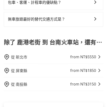
OTA (online travel agent) 來完成，除了可以快速依據
包車、客運、計程車的優缺點？
彰化縣有些計程車司機不按錶計費，約有25%會採現場
發現仍有上一組乘客遺留的垃圾或者撞凹的車門仍未被
繞路。但如果全程使用tripool並到府專車接送，則每人
地區、價位、人數、特殊需求來搜尋適合的旅店與房
議價，建議最好先上網預約，以免當場被坑受騙。綜合
修理，每一次租車都好像在開樂透一樣。另外，偶爾也
平均花費約830元，費時1小時38分鐘。選擇搭乘高鐵而
包車：能提供客製化的交通方式，您可以自由安排行程
型，更重要的是通常價格是官網的6~8折，如果又有加入
以上，無論在價格或服務品質上，tripool都是你從鹿港
會遇到明明已經預約了時間但上一位用戶卻遲遲尚未歸
不預約包車，不僅每人至少額外負擔120元車資，而且更
上、下車，不需與旅客共乘。但通常需要提前預約。 客
會員或者使用特定的信用卡，還可以累積點數做現金回
無車旅遊最好的替代交通方式是？
老街到台南火車站的最佳選擇。
還，又或者要還車時卻偏偏找不到停車位，對於急著用
會額外浪費41分鐘在轉乘與等車上，現在還不馬上來預
運：最經濟實惠的交通方式，通常有固定的路線和時間
饋或未來換取免費的住房。台灣人常用的線上訂房平台
車或者要載其他乘客的人來說就有不小的風險。最後，
約tripool！如果你僅有兩位乘車，也可參考tripool的拼
如果您沒有車，想要出門旅遊，最好的替代交通方式要
表。不必擔心自己開車的安全風險。但是客運的班次和
有Booking.com、Agoda.com、Hotels.com、
雖然路邊隨租隨還看似方便，但實際使用時還是有其區
車共乘服務，最多可再節省50%的交通費用。
看您旅遊的目的地而定。您可以善用大眾運輸，例如：
行車路線可能不太頻繁。 計程車：可以隨叫隨到，並且
Expedia.com、Trip.com等。正常來說，線上刷卡付款
域的限制，實際可停靠的地點與你的上下車地點仍有段
公車、捷運、客運等，或者考慮租車。如果您想要更便
除了 鹿港老街 到 台南火車站，還有⋯
不必擔心停車位的問題。但是，計程車的費用相對較
完後預定就完成，事先不用電話確認空房，事後也不用
距離，在遇到下雨天或者載行李時，就顯得非常不便。
利的出行方式，您也可以選擇使用像是旅步提供的包車
高，車輛選擇不如包車多，且大都屬短程接駁為主。
告知付款完畢，一切都能在網路上操作。但有些較冷門
服務，由專人到府接送，讓您更加輕鬆自在。
或規模較小的飯店，有可能再多平台同時上架而發生超
from NT$
5550
從
新北市
賣的現象，便有可能到了現場卻沒房可住的窘境，所以
在預定時要不選擇評分高、評論多的飯店，不然就是還
要再人工電話與飯店確認。預訂民宿方面，如不怕麻
from NT$
1850
從
屏東縣
煩，有些時候直接打電話問的價格可能比民宿訂房網來
得便宜，但缺點就是多數要匯款並再人工確認。假如不
from NT$
3150
從
南投縣
介意多花一點錢省下這些瑣碎的事，台灣本土的AsiaYo
或者國際Airbnb都值得推薦。