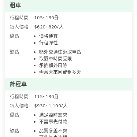
租車
行程時間
105~130分
每人價格
$620~820/人
優點
價格便宜
行程彈性
缺點
額外交通往返取車點
取還車時間受限
承擔額外風險
需當天來回或租多天
計程車
行程時間
115~130分
每人價格
$930~1,100/人
優點
滿足臨時需求
不需事先付款
缺點
品質參差不齊