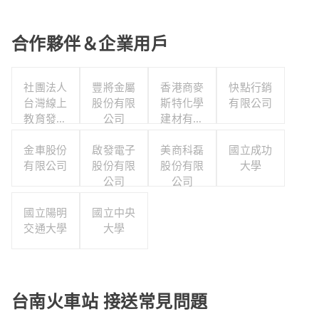
合作夥伴＆企業用戶
社團法人
豐將金屬
香港商麥
快點行銷
台灣線上
股份有限
斯特化學
有限公司
教育發展
公司
建材有限
協會
公司台灣
金車股份
啟發電子
美商科磊
分公司
國立成功
有限公司
股份有限
股份有限
大學
公司
公司
國立陽明
國立中央
交通大學
大學
台南火車站 接送常見問題