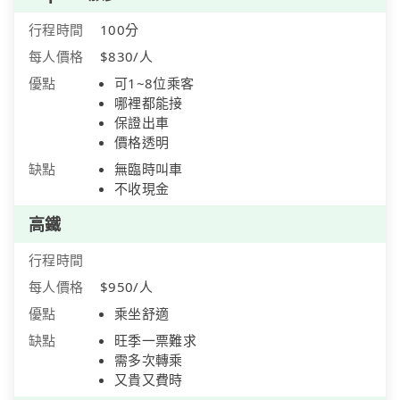
行程時間
100分
每人價格
$830/人
優點
可1~8位乘客
哪裡都能接
保證出車
價格透明
缺點
無臨時叫車
不收現金
高鐵
行程時間
每人價格
$950/人
優點
乘坐舒適
缺點
旺季一票難求
需多次轉乘
又貴又費時