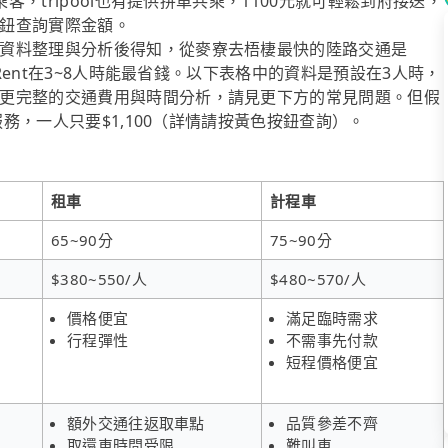
客，tripool也有提供拼車共乘，1100元就可輕鬆到府接送，
鈕查詢實際金額。
資料整理與分析後得知，從麥寮去梧棲最快的陸路交通是
iRent在3~8人時能最省錢。以下表格中的資料是預設在3人時，
更完整的交通費用與時間分析，請見更下方的常見問題。但假
服務，一人只要$1,100（詳情請按黃色按鈕查詢）。
租車
計程車
65~90分
75~90分
$380~550/人
$480~570/人
價格便宜
滿足臨時需求
行程彈性
不需事先付款
短程價格便宜
額外交通往返取車點
品質參差不齊
取還車時間受限
難叫車