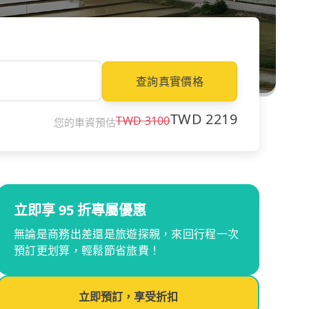
查詢真實價格
TWD
2219
TWD
3100
您的車資預估
立即享 95 折專屬優惠
無論是商務出差還是旅遊探親，來回行程一次
預訂更划算，輕鬆節省旅費！
立即預訂，享受折扣