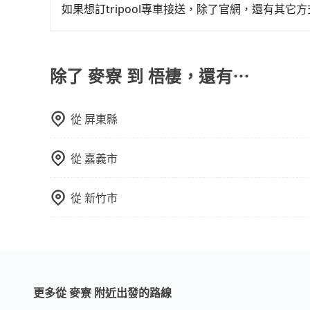
求，並確認是否能安排符合您需求的用車服務。
如果想訂tripool專車接送，除了官網，還有其它
有的！想預定行程，除了可以上tripool官網一
預定。(ios系統近期即將上線，敬請期待！)
除了 麥寮 到 梧棲，還有⋯
從
屏東縣
從
嘉義市
從
新竹市
更多從 麥寮 附近出發的路線