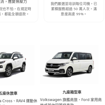
取消，應變無壓力
我們嚴選並培訓每位司機，已
況也不怕，在規定時
累積服務超過 50 萬人次，滿
消，都能全額退款。
意度高達 99%。
九座箱型車
五座休旅車
Volkswagen 旗艦商旅、Ford 家用商
lla Cross、RAV4 運動休