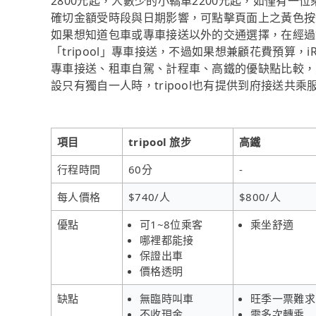
2800元起，人數少的小轎車2200元起，如僅有一位乘
確切金額受時段與日期影響，可點擊頁面上之黃色按
如果想知道包車或專車接送以外的交通選擇，在經過
「tripool」專車接送，不過如果想兼顧花費預算，
專車接送、租車自駕、計程車、高鐵的優缺點比較，
設只有獨自一人時，tripool也有提供到府接送共乘
項目
tripool 旅步
高鐵
行程時間
60分
-
每人價格
$740/人
$800/人
優點
可1~8位乘客
乘坐舒適
哪裡都能接
保證出車
價格透明
缺點
無臨時叫車
旺季一票難求
不收現金
需多次轉乘