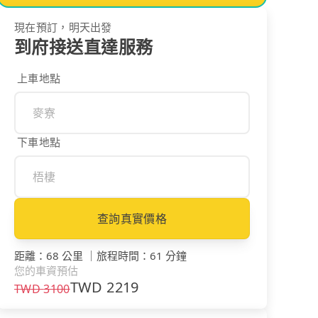
現在預訂，明天出發
到府接送直達服務
上車地點
下車地點
查詢真實價格
距離
：
68 公里
｜
旅程時間
：
61 分鐘
您的車資預估
TWD
2219
TWD
3100