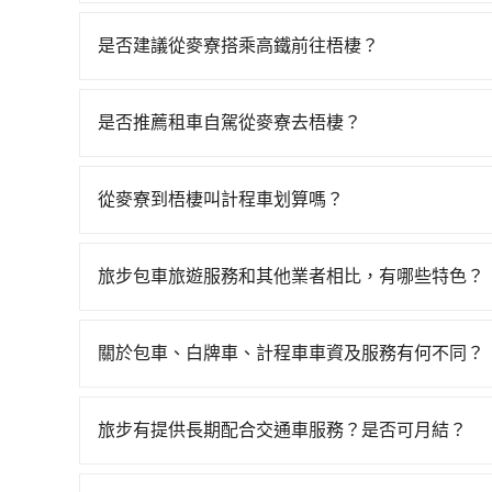
只要完成預約並付款完成，訂單就成立，tripoo
提供司機的姓名、電話、車牌、車型等資訊，如在
是否建議從麥寮搭乘高鐵前往梧棲？
能原本約定的地點不適合暫停而改停靠在附近的位置。
若要從麥寮搭高鐵前往梧棲，高鐵較貴、費時、轉車
快改派以減少乘客等待的時間。
到末班車23:39，雲林-台中一天最多僅28班次
是否推薦租車自駕從麥寮去梧棲？
從雲林縣麥寮鄉前往最靠近的雲林高鐵站，叫一輛計
如果你有台灣駕照且對自己駕駛技術有信心，且在
站、現場購票並於月台排隊的時間約15分鐘，再乘坐
天就要來回，那在雲林路邊可隨租隨借的iRent應該
每人票價230元，再用10分鐘出站、等待車站前排班
從麥寮到梧棲叫計程車划算嗎？
$115~205承租小轎車，每公里再額外加收$3.2，
台中市梧棲區的目的地。全程加上轉車時間共2小時1
如選擇小黃直達，在雲林可以透過app叫車的有55
假日、車款差異、抵達目的地後多久原路返回），雖
元。不過雲林縣領有合法執照的計程車僅有200多輛
寮附近的計程車隊，如玉成汽車行、雲林麥寮-金城
額外的汽車保險與可能的罰單都需自付。再者，和運的iRen
難度是雙北大城市的300倍。縱使幸運攔到一輛小
旅步包車旅遊服務和其他業者相比，有哪些特色？
為1,435~1,700元間。不過雲林縣僅有合法計程
Vios這類乘坐體驗較差的車款，如果人數超過四
漫天喊價或恣意繞路。但如果全程使用tripool並
旅步提供的包車旅遊服務官網價格透明實惠，並且
黃的難度是台北或新北的300倍之多。再加上雲林
令人詬病的就是車況，打開車門才發現仍有上一組
擇搭乘高鐵而不預約包車，不僅每人至少額外負擔6
提供更好的旅遊體驗。
最好先上網預約，以免當場被坑受騙。雖然麥寮到
像在開樂透一樣。另外，偶爾也會遇到明明已經預
關於包車、白牌車、計程車車資及服務有何不同？
不馬上來預約tripool！如果你僅有兩位乘車，也可
車司機不跳錶計費的風險，如你們人數在五人以上
偏找不到停車位，對於急著用車或者要載其他乘客
用。
包車、白牌車、計程車三種交通方式的價格及服務
tripool，可能更適合你。
便，但實際使用時還是有其區域的限制，實際可停
台預定時價格而定，通常愈長程價格CP值愈高。 
旅步有提供長期配合交通車服務？是否可月結？
行李時，就顯得非常不便。
計算延遲費用，最終價格通常要下車時才知。價格
如果您需要特殊的用車服務，請透過電子郵件bookin
不一，如行程有問題，事後無法提供客服申訴處理