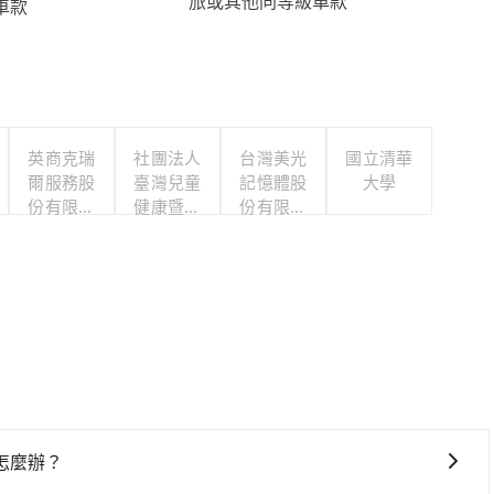
旅或其他同等級車款
車款
英商克瑞
社團法人
台灣美光
國立清華
爾服務股
臺灣兒童
記憶體股
大學
份有限公
健康暨身
份有限公
司台灣分
心發展協
司
公司
會
怎麼辦？