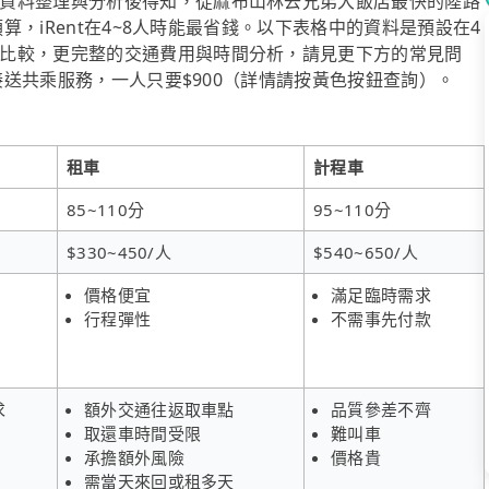
資料整理與分析後得知，從麻布山林去兄弟大飯店最快的陸路
預算，iRent在4~8人時能最省錢。以下表格中的資料是預設在4
比較，更完整的交通費用與時間分析，請見更下方的常見問
府接送共乘服務，一人只要$900（詳情請按黃色按鈕查詢）。
租車
計程車
85~110分
95~110分
$330~450/人
$540~650/人
價格便宜
滿足臨時需求
行程彈性
不需事先付款
求
額外交通往返取車點
品質參差不齊
取還車時間受限
難叫車
承擔額外風險
價格貴
需當天來回或租多天