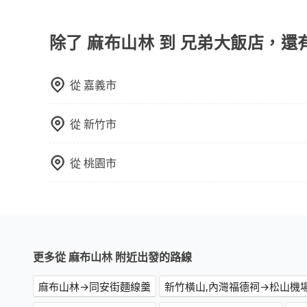
目前提供信用卡 (VISA/MasterCard/JCB)
天內完成付款即可。
除了 麻布山林 到 兄弟大飯店，還
從
嘉義市
從
新竹市
從
桃園市
更多從 麻布山林 附近出發的路線
麻布山林→同安街麵線羹
新竹橫山,內灣福德祠→松山機