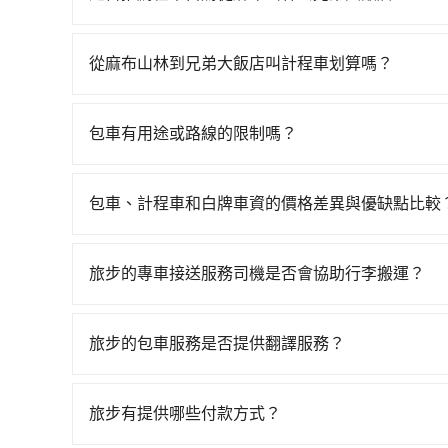
站，叫一輛計程車花費約700元、車程約37分鐘
如果你有台灣駕照且對自己駕駛技術有信心，且在
分鐘，再乘坐31~36分鐘（平均34分）的高鐵從
天就要來回，那在新竹路邊可隨租隨借的iRent應該
待車站前排班的計程車，搭上小黃後約花17分鐘、車
從麻布山林到兄弟大飯店叫計程車划算嗎？
$115~205承租小轎車，每公里再額外加收$3.2，
程加上轉車時間共1小時58分鐘，假設4位同行，
如選擇小黃直達，在新竹可以透過app叫車的有55688台
異來自於平假日、車款差異、抵達目的地後多久原路
的計程車僅有700多輛，計程車的密度為雙北的1.
算，價格約為2,170~2,600元間，但如改預約tr
估進去，但額外的汽車保險與可能的罰單都需自付。再者
如果全程使用tripool並到府專車接送，則每人平
包車有用途或路線的限制嗎？
那要注意新竹縣僅有合法計程車約730輛，計程車密
Yaris、Prius C、Vios這類乘坐體驗較差
車，不僅每人至少額外負擔60元車資，而且更會額
不管是從麻布山林前往兄弟大飯店或是全台灣任何
新北的80倍之多。綜合以上，無論在價格或服務品質
擇，而且無人租車最令人詬病的就是車況，打開車
tripool！如果你是三人以下要乘車，也可參考tr
墓、包車旅遊、參加喜宴/喪禮、就醫回診、登山
理，每一次租車都好像在開樂透一樣。另外，偶爾
包車、計程車和白牌車資的價格差異與優缺點比較
疫、預約叫車、機場接送、定期洗腎、包月上下班，或
又或者要還車時卻偏偏找不到停車位，對於急著用
包車、計程車或白牌車。主要價格差異和優缺點如下
天下午五點以前完成預約，隔天保證出車。如需公
邊隨租隨還看似方便，但實際使用時還是有其區域
地點上車較客製化。此外，司機還會提供各種旅遊建
子收據。
旅步的專車接送服務司機是否會協助行李搬運？
遇到下雨天或者載行李時，就顯得非常不便。
優點是24小時隨叫隨到，價格按錶計費，但若遇交通
是的，旅步的司機會協助乘客搬運行李，讓您無需
車：優點是價格相對較低，有的還可喊價。但安全
無法申訴退費。
旅步的包車服務是否提供翻譯服務？
若您有外語導覽、翻譯需求，您可以先來信旅步，
旅步有提供哪些付款方式？