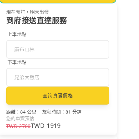
現在預訂，明天出發
到府接送直達服務
上車地點
下車地點
查詢真實價格
距離
：
84 公里
｜
旅程時間
：
81 分鐘
您的車資預估
TWD
1919
TWD
2700