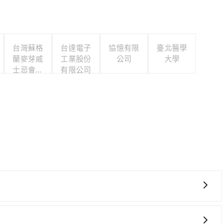
台灣蘇格
台達電子
協憶有限
臺北醫學
蘭麥芽威
工業股份
公司
大學
士忌會所
有限公司
股份有限
公司
費時、轉車麻煩，且難叫計程車前往高鐵站！從最早06:36
可搭乘。假設從麻布山林 (新竹縣北埔鄉) 前往最靠近的新竹高鐵