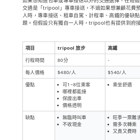
如果想知道包車或專車接送以外的交通選擇，在經過
交通是「tripool」專車接送，不過如果想兼顧花費
人時，專車接送、租車自駕、計程車、高鐵的優缺點
題。但假設只有獨自一人時，tripool也有提供到
項目
tripool 旅步
高鐵
行程時間
80分
-
每人價格
$480/人
$540/人
優點
可1~8位乘客
乘坐舒適
哪裡都能接
保證出車
價格透明
缺點
無臨時叫車
旺季一票難
不收現金
需多次轉乘
又貴又費時