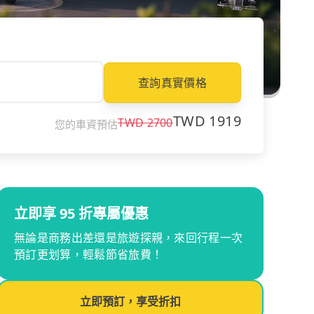
查詢真實價格
TWD
1919
TWD
2700
您的車資預估
立即享 95 折專屬優惠
無論是商務出差還是旅遊探親，來回行程一次
預訂更划算，輕鬆節省旅費！
立即預訂，享受折扣