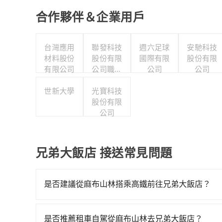
合作夥伴＆企業用戶
台灣應用
聯發科技
週六足球
安馳科技
材料股份
股份有限
國際有限
股份有限
有限公司
公司職工
公司
公司
福利委員
世新大學
光寶科技
會
股份有限
公司
兄弟大飯店 接送常見問題
是否建議從麻布山林搭乘高鐵前往兄弟大飯店？
若要從麻布山林搭高鐵前往兄弟大飯店，高鐵較貴、
一直到23:27，新竹-台北一天最多有63班次高鐵
是否推薦租車自駕從麻布山林去兄弟大飯店？