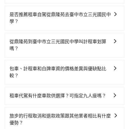
若要從鼎隆苑搭高鐵前往臺中市立三光國民中學，高鐵
乘坐舒適、較貴、費時！從最早06:26一直到23:00，台
是否推薦租車自駕從鼎隆苑去臺中市立三光國民中
北-台中一天最多有102班次高鐵可搭乘。假設從鼎隆苑
學？
(台北市文山區) 前往最靠近的台北高鐵站，叫一輛計程
如果你有台灣駕照且對自己駕駛技術有信心，且在車上
車花費約400元、車程約26分鐘。抵達高鐵站後，步行
時不需要閉目養神（因為要自己開車），最重要的是你
進站、現場購票並於月台排隊的時間約25分鐘，再乘坐
從鼎隆苑到臺中市立三光國民中學叫計程車划算
當天就要來回，那在台北路邊可隨租隨借的iRent應該是
47~66分鐘（平均57分）的高鐵從台北站前往台中高鐵
嗎？
你最便宜選擇。註冊完iRent的app後，可以每小時
站，每人票價700元，再用10分鐘出站、等待車站前排
如選擇小黃直達，在台北可以透過app叫車的有55688台
$115~205承租小轎車，每公里再額外加收$3.2，從鼎隆
班的計程車，搭上小黃後約花24分鐘、車費500元後，
灣大車隊、Uber、Line Taxi、Yoxi等，如果在路邊攔不
苑到臺中市立三光國民中學的花費預估為
抵達臺中市立三光國民中學 (台中市北屯區) 的目的地。
包車、計程車和白牌車資的價格差異與優缺點比
到車，也可考慮打電話至附近的計程車隊，如大文山安
$2,150~2,700（金額差異來自於平假日、車款差異、抵
全程加上轉車時間共2小時22分鐘，假設3位同行，高鐵
較？
全計程車、促展交通、華衛車隊等叫車看看。依照里程
達目的地後多久原路返回），雖已將eTag和可能的每小
加轉乘之平均每人花費為1,000元。但如果全程使用
包車、計程車或白牌車。主要價格差異和優缺點如下： -
跳錶計算，價格約為4,140~5,000元間，但如改預約
時40元路邊停車費用預估進去，但額外的汽車保險與可
tripool並到府專車接送，則每人平均花費約820元，費
包車：優點是搭乘舒適可以根據自己的需求安排時間和
tripool可省高達$2,500。綜合以上，無論在價格或服務
能的罰單都需自付。再者，和運的iRent只提供最基本的
租車代駕有什麼車款供選擇？可指定九人座嗎？
時1小時54分鐘。選擇搭乘高鐵而不預約包車，不僅每人
地點上車較客製化。此外，司機還會提供各種旅遊建議
品質上，tripool都是你從鼎隆苑到臺中市立三光國民中
車型，如Toyota Yaris、Prius C、Vios這類乘坐體驗較
至少額外負擔180元車資，而且更會額外浪費28分鐘在
tripool提供的車型以五人座小轎車、休旅車與九人座箱
與資訊。長途接送價格比計程車車資更優惠。 - 計程
學的最佳選擇。
差的車款，如果人數超過四位，更是沒有較大的七人座
轉乘與等車上，現在還不馬上來預約tripool！如果你僅
型車為主，車款品牌以豐田Toyota、福特Ford、福斯
車：優點是24小時隨叫隨到，價格按錶計費，但若遇交
旅步的行程取消和退款政策跟其他業者相比有什麼
或九人座可供選擇，而且無人租車最令人詬病的就是車
有兩位乘車，也可參考tripool的拼車共乘服務，最多可
VW為主，其中也有少量進口車像凌志Lexus、特斯拉
通塞車時亦會加收延遲費用，一般屬短程接駁為主。 -
優勢？
況，打開車門才發現仍有上一組乘客遺留的垃圾或者撞
再節省50%的交通費用。
Tesla、賓士Benz等高級車款。全部五年內合法營業用