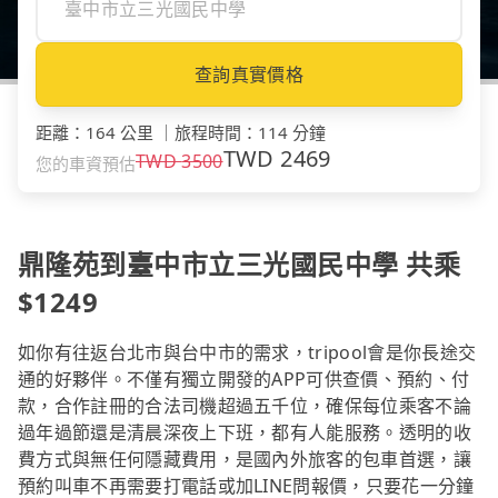
查詢真實價格
距離
：
164 公里
｜
旅程時間
：
114 分鐘
TWD
2469
TWD
3500
您的車資預估
鼎隆苑到臺中市立三光國民中學 共乘
$1249
如你有往返台北市與台中市的需求，tripool會是你長途交
通的好夥伴。不僅有獨立開發的APP可供查價、預約、付
款，合作註冊的合法司機超過五千位，確保每位乘客不論
過年過節還是清晨深夜上下班，都有人能服務。透明的收
費方式與無任何隱藏費用，是國內外旅客的包車首選，讓
預約叫車不再需要打電話或加LINE問報價，只要花一分鐘