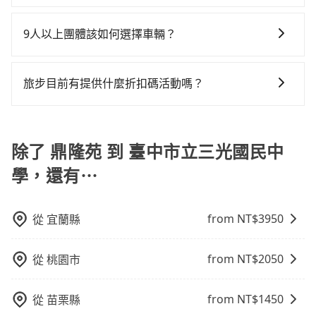
白牌車：優點是價格相對較低，有的還可喊價。但安全
凹的車門仍未被修理，每一次租車都好像在開樂透一
當您需要取消旅行行程時，旅步提供比其他業者更具彈
車，百分百無菸車，乘客均有最高500萬乘客險。如果有
性和服務質量無法保障，需要自行承擔風險，遇到狀況
樣。另外，偶爾也會遇到明明已經預約了時間但上一位
性的取消政策，以給予乘客更多的保障和方便。只需在
特殊需求或人數較多，需要大T保母車、20人座中巴、
事後也無法申訴退費。
9人以上團體該如何選擇車輛？
用戶卻遲遲尚未歸還，又或者要還車時卻偏偏找不到停
用車前一天的凌晨六點前完成取消訂單作業，旅步就承
40人座大巴或遊覽車，可特別填單並另外報價。
車位，對於急著用車或者要載其他乘客的人來說就有不
在Line群組或Facebook社團裡，有司機標榜能提供乘坐
諾會無條件全額退款，讓乘客感到安心之餘，降低風險
小的風險。最後，雖然路邊隨租隨還看似方便，但實際
9人以上之廂型車，其實屬違法。在現行法律下，營業小
的同時也確保乘客的權益。
旅步目前有提供什麼折扣碼活動嗎？
使用時還是有其區域的限制，實際可停靠的地點與你的
客車最多座位數量就是9人，如扣掉司機就只能乘坐8位
上下車地點仍有段距離，在遇到下雨天或者載行李時，
目前旅步有提供彈性用車時間、來回訂車、新用戶註冊
乘客，如果要10人以上就是營業大客車的範疇，也就是
就顯得非常不便。
app可享折扣碼，您可以關注我們的官網、社交媒體或訂
中型巴士或大型遊覽車。非法改裝的車輛，不僅與車輛
閱電子郵件獲取最新折扣資訊。
除了 鼎隆苑 到 臺中市立三光國民中
行照不符，連司機的駕照都會不符。在路上被警察盤查
請下車終止行程事小，如果發生意外，保險公司可不予
學，還有⋯
賠償就事大了。千萬別為了省小錢而把朋友親人的安全
給賭上。通常人數沒有超過10位，建議預約一台九人座
與一台小轎車比較划算，如人數超過12位就一定是叫一
from NT$
3950
從
宜蘭縣
台中巴比較方便。但也有例外，比方說有些山區或路段
是禁止大客車通行的，建議在預定時最好先與車行或平
from NT$
2050
從
桃園市
台確認。
from NT$
1450
從
苗栗縣