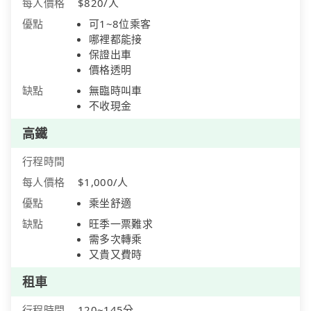
每人價格
$820/人
優點
可1~8位乘客
哪裡都能接
保證出車
價格透明
缺點
無臨時叫車
不收現金
高鐵
行程時間
每人價格
$1,000/人
優點
乘坐舒適
缺點
旺季一票難求
需多次轉乘
又貴又費時
租車
行程時間
120~145分