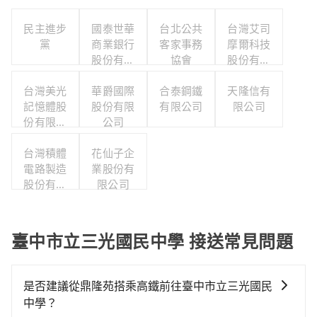
民主進步
國泰世華
台北公共
台灣艾司
黨
商業銀行
客家事務
摩爾科技
股份有限
協會
股份有限
公司
公司
台灣美光
華爵國際
合泰鋼鐵
天隆信有
記憶體股
股份有限
有限公司
限公司
份有限公
公司
司
台灣積體
花仙子企
電路製造
業股份有
股份有限
限公司
公司
臺中市立三光國民中學 接送常見問題
是否建議從鼎隆苑搭乘高鐵前往臺中市立三光國民
中學？