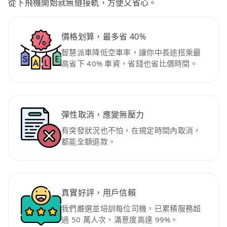
從下飛機開始就無縫接軌，方便又省心。
價格划算，最多省 40%
智慧派車降低空車率，讓你中長途搭乘最
高省下 40% 車資，省錢也省比價時間。
彈性取消，應變無壓力
有突發狀況也不怕，在規定時間內取消，
都能全額退款。
真實好評，用戶信賴
我們嚴選並培訓每位司機，已累積服務超
過 50 萬人次，滿意度高達 99%。