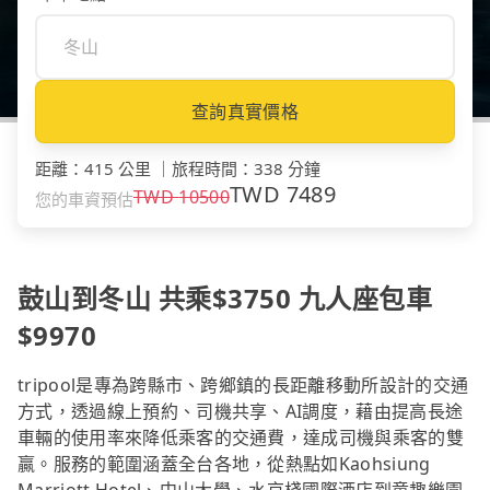
查詢真實價格
距離
：
415 公里
｜
旅程時間
：
338 分鐘
TWD
7489
TWD
10500
您的車資預估
鼓山到冬山 共乘$3750 九人座包車
$9970
tripool是專為跨縣市、跨鄉鎮的長距離移動所設計的交通
方式，透過線上預約、司機共享、AI調度，藉由提高長途
車輛的使用率來降低乘客的交通費，達成司機與乘客的雙
贏。服務的範圍涵蓋全台各地，從熱點如Kaohsiung