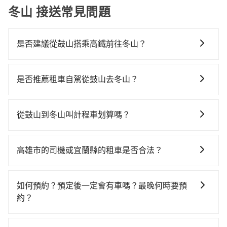
冬山 接送常見問題
是否建議從鼓山搭乘高鐵前往冬山？
若要從鼓山搭高鐵前往冬山，高鐵省時、較貴！從最早
05:50一直到22:10，左營-南港一天最多有87班次高鐵可
是否推薦租車自駕從鼓山去冬山？
搭乘。假設從高雄市鼓山區前往最靠近的左營高鐵站，
如你有駕照又不排斥自駕，且又不需要利用移動的時間
叫一輛計程車花費約200元、車程約20分鐘。抵達高鐵
在車上休息，那在高雄市鼓山區有約5間租車車行，比方
站後，步行進站、現場購票並於月台排隊的時間約20分
從鼓山到冬山叫計程車划算嗎？
說樂遊小客車租賃、運承國際、華安車業。一般租車以
鐘，再乘坐105~145分鐘（平均125分）的高鐵從左營站
如選擇小黃直達，在高雄可以透過app叫車的有55688台
天為單位，小轎車如Toyota Altis、Nissan Tiida，一天
前往南港高鐵站，每人票價1,530元，再用10分鐘出站、
灣大車隊、Uber、Line Taxi、Yoxi等，如果在路邊攔不
租金約$1,500，九人座如Hyundai Starex或
等待車站前排班的計程車，搭上小黃後約花70分鐘、車
高雄市的司機或宜蘭縣的租車是否合法？
到車，也可考慮打電話至鼓山附近的計程車隊，如高雄
Volkswagen T5，一天$4,500起，油錢（每公里約3
費1,900元後，抵達宜蘭縣冬山鄉的目的地。全程加上轉
許多的Line群組或Facebook社團裡，有很多低價的白牌
皇冠大車隊、倫永計程車等叫車看看。依照里程跳錶計
元）、eTag（每公里約1元）、路邊停車（每小時約40
車時間共4小時2分鐘，假設4位同行，高鐵加轉乘之平均
車、私家車或野雞車在招攬生意，這不僅是違法可能被
算，價格約為8,355~10,000元間，但如改預約tripool可
元）、保險費、罰單另計多數租車合約上都會載明每日
如何預約？預定後一定會有車嗎？最晚何時要預
每人花費為2,060元。但如果全程使用tripool並到府專
警察臨檢並趕下車，出意外後保險公司更是不會提供任
省高達$2,500。但如果要考慮到回程，宜蘭縣僅有合法
里程限定200~400公里，超過還會額外加收100~2,000
約？
車接送，則每人平均花費約1,870元，費時5小時38分
何理賠，如果又遇到心術不正的司機，其犯罪行為可能
計程車約750輛，數量約為高雄市的10%、密度僅雙北的
元不等的費用。由於絕大多數的租車公司都沒有提供甲
鐘。長距離移動確實搭乘高鐵可以比坐車快，但卻要額
如要預約從鼓山前往冬山的專車接送服務，可直接線上
都無法監控或追查。最好別為了省小錢而冒上不必要的
0.9%，其叫車的難度是雙北市的120倍。綜合以上，無
租乙還的服務，假設你當天就往返鼓山與冬山，預計的
外支出約760元的交通費，所以對於不是這麼趕時間的人