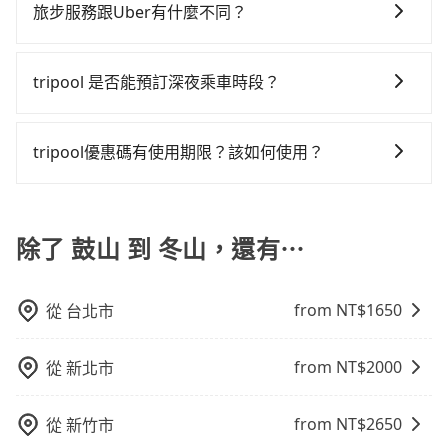
輸入上下車地點或地址，三秒內即可查到真實價格，照
風險。而tripool雇用的司機、使用的車輛以及配合的車
論在價格或服務品質上，tripool都是你從鼓山到冬山的
旅步服務跟Uber有什麼不同？
小轎車花費為$5,200或九人座$8,200。當然這金額比搭
來說，預約tripool還是比較划算的。如果你是三人以下
著步驟填寫完乘客資料與線上刷卡，訂單即成立。在拿
行，一定符合台灣法律規定，除了司機擁有合法的職業
最佳選擇。
計程車便宜，但如果你當天只需要單程前往，隔天或多
要乘車，也可參考tripool的拼車共乘服務，最多可再節
tripool 旅步具備以下特色： (1) 採事前預約制。 (2) 在
到訂單編號後，隨即會在手機上收到簡訊以及電子郵件
駕駛執照以及良民證外，車輛一定投保最高300萬乘客
天後才需返回，租車就非常不方便。再者，租車地點可
省50%的交通費用。
中長程提供最優惠的價格。 (3) 全台服務，不分城市與郊
確認信，如此就完成預約了，而司機與車輛的詳細資
險。最好辨別叫的車是否合法，就看車牌的開頭，只要
tripool 是否能預訂深夜乘車時段？
能離你的住家/辦公室/起點還有段路，且須配合車行營業
區。 (4) 有較為嚴謹的乘車時間與取消政策。
料，將於乘車前一晚八點透過SMS和EMAIL提供。一旦
不是R或T開頭的車，就一定是違法。
時間做租還動作，另外承租過程繁瑣，租還通常需額外
可以的！tripool 旅步全年無休並提供深夜接送服務。
付款完畢，tripool保證出車。一般建議出發前一天中午
花費30分鐘做簽約與車體檢查，甚至還要先自行加滿
以前完成預約，越早下訂價格越低價，如臨時需要，前
tripool優惠碼有使用期限？該如何使用？
油，如遇到不肖業者，還車時可能遭遇各種莫名理由而
一天傍晚五點前仍會收單，最遲如當天下午過後乘車，
被額外收費，風險可謂不小。
旅步提供來回訂單95折優惠碼，使用期限為24小時。只
四小時前仍能預約。
要在期限內完成去程訂購，並在結帳時輸入該折扣碼，
即可直接折扣抵扣訂單費用。
除了 鼓山 到 冬山，還有⋯
from NT$
1650
從
台北市
from NT$
2000
從
新北市
from NT$
2650
從
新竹市