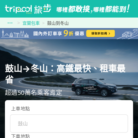
宜蘭包車
鼓山到冬山
鼓山→冬山：高鐵最快、租車最
省
超過50萬名乘客肯定
上車地點
下車地點