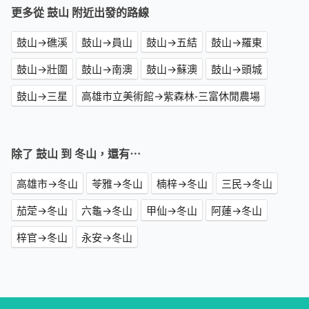
更多從 鼓山 附近出發的路線
鼓山→礁溪
鼓山→員山
鼓山→五結
鼓山→羅東
鼓山→壯圍
鼓山→南澳
鼓山→蘇澳
鼓山→頭城
鼓山→三星
高雄市立美術館→紫森林-三富休閒農場
除了 鼓山 到 冬山，還有⋯
高雄市→冬山
苓雅→冬山
楠梓→冬山
三民→冬山
茄萣→冬山
六龜→冬山
甲仙→冬山
阿蓮→冬山
梓官→冬山
永安→冬山