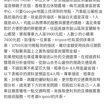
Marriott Hotel、中山大學、水京棧國際酒店到童趣樂園
溜滑梯親子民宿、香格里拉休閒農場、梅花湖風景區遊客
中心，只要Google地圖上找得到的地點、汽車能沿著柏油
路抵達的位置，就能提供接送，無論白天還是深夜、1人
還是40人，均能以高標準的服務與實惠的價格，滿足乘客
對於方便舒適的移動需求。往返高雄市鼓山區與宜蘭縣冬
山鄉間，單程專車九人座9900元起，人數少的小轎車
7400元起，如僅有一位乘客，tripool也有提供拼車共
乘，3700元就可輕鬆到府接送，確切金額受時段與日期影
響，可點擊頁面上之黃色按鈕查詢實際金額。
如果想知道包車或專車接送以外的交通選擇，在經過資料
整理與分析後得知，從鼓山去冬山最快的陸路交通是高
鐵，不過如果不希望花大錢，租車在4~8人時能最省錢。
以下表格中的資料是預設在4人時，專車接送、租車自
駕、計程車、高鐵的優缺點比較，更完整的交通費用與時
間分析，請見更下方的常見問題。但假如只有自己一人乘
車且願意犧牲一點交通時間，來換取便利到府且價格實惠
的接送服務，可考慮tripool的共乘。