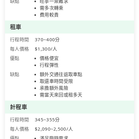
缺點
旺季一票難求
需多次轉乘
費用較貴
租車
行程時間
370~400分
每人價格
$1,300/人
優點
價格便宜
行程彈性
缺點
額外交通往返取車點
取還車時間受限
承擔額外風險
需當天來回或租多天
計程車
行程時間
345~355分
每人價格
$2,090~2,500/人
優點
滿足臨時需求