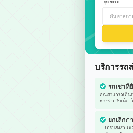
จุดลงรถ
บริการรถส่
รถเช่าที่ย
คุณสามารถเดินทาง
ทางร่วมกับเด็กเล็
ยกเลิกก
・รถรับส่งส่วนตั