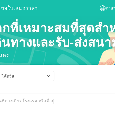
ขอใบเสนอราคา
ภาษ
ือกที่เหมาะสมที่สุดสำ
ินทางและรับ-ส่งสนา
แห่ง
ไต้หวัน