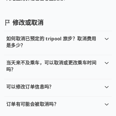
网站上的价格包含哪些费用？
网站上的价格已包含所有基本车程费用，包括台灣地区最高 NT
修改或取消
如何取消已预定的 tripool 旅步？取消费用
是多少？
如何取消已预定的 tripool 旅步？取
取消车趟无需任何费用，我们提供全额退款。然而您必须在以下
当天来不及乘车，可以取消或更改乘车时间
吗？
当天来不及乘车，可以取消或更改乘车
抱歉，只要未于规定时间内乘车，皆无法取消、更改及退
可以修改订单信息吗？
可以修改订单信息吗？
若您已完成线上预约并需修改订单，请直接回复确认邮件并说
订单有可能会被取消吗？
订单有可能会被取消吗？