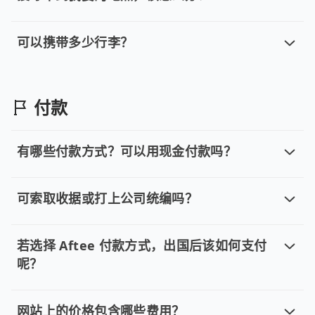
搜寻不到我要的地点，该怎么办？
若您搜寻地点遇到困难，请提供您的出发地及目的地，并发送电子邮件至 b
可以携带多少行李？
可以携带多少行李？
确切行李携带数量标注于订购过程页面，如有特殊的需求
付款
有哪些付款方式？可以用现金付款吗？
有哪些付款方式？可以用现金付款吗？
目前提供信用卡 (VISA/MasterCard/JCB)、签帐卡
可索取收据或打上公司统编吗？
可索取收据或打上公司统编吗？
所有乘客在搭乘完毕后一周内，会由我方寄出电子收据至原
若选择 Aftee 付款方式，出国后该如何支付
呢？
若选择 Aftee 付款方式，出国后该如
您好，若您选择Aftee 付款方式，请确保您的手机号码在国
网站上的价格包含哪些费用？