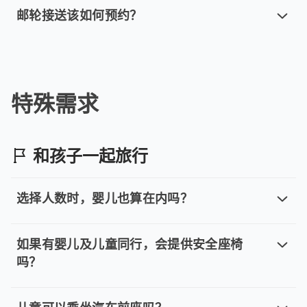
邮轮接送该如何预约？
邮轮接送该如何预约？
邮轮行程可能受天气和海况影响，建议在确认实际到港时间后
特殊需求
和孩子一起旅行
选择人数时，婴儿也算在内吗？
选择人数时，婴儿也算在内吗？
是的，小孩与婴儿都算人数，请您填写实际乘坐的总人数，
如果有婴儿及儿童同行，会提供安全座椅
吗？
如果有婴儿及儿童同行，会提供安全座
是的，我们的专车服务（单程专车、计时包车）提供安全座椅