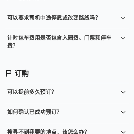
包车按小时计费的行程可以自由调整吗
在您预订的时长与里程范围内，行程可自由调整，增减景点均不影
可以要求司机中途停靠或改变路线吗？
可以要求司机中途停靠或改变路线吗？
很抱歉，单程专车的司机将严格遵守既定时间表，无法临
计时包车费用是否包含入园费、门票和停车
费？
计时包车费用是否包含入园费、门票和
不包含。计时包车费用不包含景点门票、入园费，以及旅
订购
可以提前多久预订？
可以提前多久预订？
。 单程专车、计时包车：建议您于乘车前一天清晨 6:00 前完
如何确认已成功预订？
如何确认已成功预订？
预订后，您将在 5 分钟内收到一封确认电子邮件，信件内附
搜寻不到我要的地点，该怎么办？