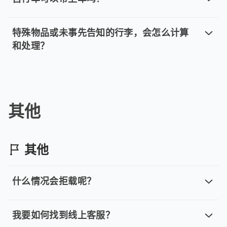
自行车可以带上车吗？
可以，但请务必事先告知客服。载运自行车前，请先拆轮，
特殊物品或未事先告知的行李，会怎么计算
和处理？
特殊物品或未事先告知的行李，会怎么
超过 23 英寸的大型硬壳行李箱，每件将按 2 件行
其他
其他
什么情况会拒载呢？
什么情况会拒载呢？
当您使用 tripool 旅步乘车日期当天，若发生以下
我要如何找到线上客服？