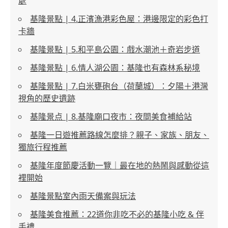
處
基隆景點 | 4.正濱漁港彩色屋：港邊限定的彩色打
卡牆
基隆景點 | 5.和平島公園：戲水潮池＋奇岩步道
基隆景點 | 6.情人湖公園：基隆也有森林系秘境
基隆景點 | 7.白米甕砲台（荷蘭城）：夕陽＋港灣
視角的歷史遺跡
基隆景点 | 8.基隆廟口夜市：夜間美食補給站
基隆一日遊推薦路線怎麼排？親子、家族、朋友、
獨旅行程推薦
​基隆年度節慶活動一覽｜最在地的熱鬧與感動從這
裡開始
基隆景點室內雨天備案與玩法
基隆美食推薦：22道你非吃不必的基隆小吃 & 伴
手禮