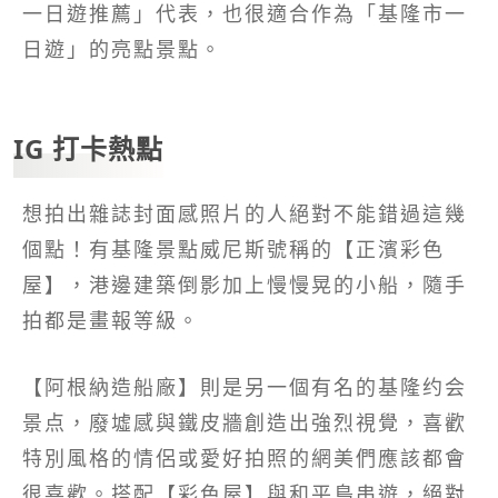
一日遊推薦」代表，也很適合作為「基隆市一
日遊」的亮點景點。
IG 打卡熱點
想拍出雜誌封面感照片的人絕對不能錯過這幾
個點！有基隆景點威尼斯號稱的【正濱彩色
屋】，港邊建築倒影加上慢慢晃的小船，隨手
拍都是畫報等級。
【阿根納造船廠】則是另一個有名的基隆约会
景点，廢墟感與鐵皮牆創造出強烈視覺，喜歡
特別風格的情侶或愛好拍照的網美們應該都會
很喜歡。搭配【彩色屋】與和平島串遊，絕對