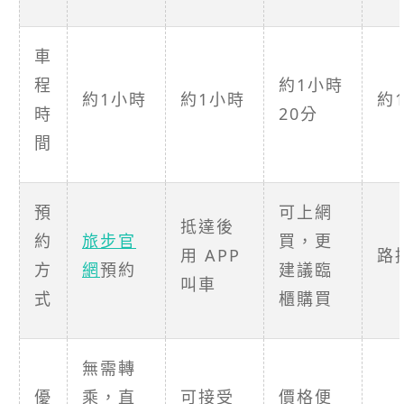
車
程
約1小時
約1小時
約1小時
約
時
20分
間
預
可上網
抵達後
約
旅步官
買，更
用 APP
路
方
網
預約
建議臨
叫車
式
櫃購買
無需轉
優
乘，直
可接受
價格便