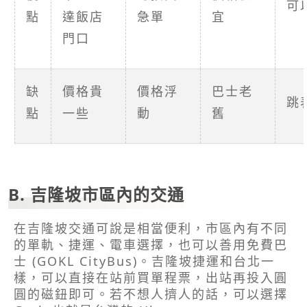
可
點
達飯店
急單
宜
門口
缺
價格貴
價格浮
巴士老
跳
點
一些
動
舊
B. 吉隆坡市區內的交通
在吉隆坡交通可說是相當便利，市區內有不同
的單軌、捷運、電車選擇，也可以善用免費巴
士 (GOKL CityBus)。吉隆坡捷運和台北一
樣，可以直接在站前買單程票，出站再投入圓
圓的磁鈕即可。若不想人擠人的話，可以選擇