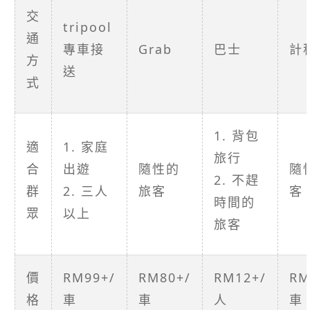
交
tripool
通
專車接
Grab
巴士
計
方
送
式
1. 背包
適
1. 家庭
旅行
合
出遊
隨性的
隨
2. 不趕
群
2. 三人
旅客
客
時間的
眾
以上
旅客
價
RM99+/
RM80+/
RM12+/
RM
格
車
車
人
車