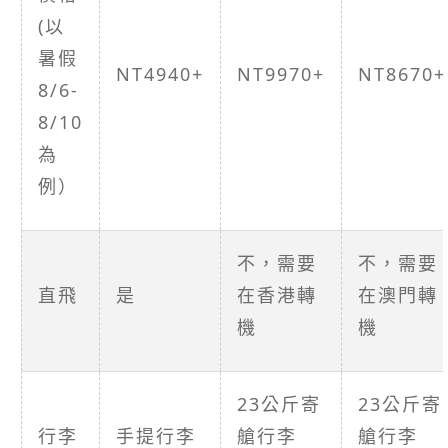
(以
暑假
NT4940+
NT9970+
NT8670+
8/6-
8/10
為
例）
不，需要
不，需要
直飛
是
在香港轉
在澳門轉
機
機
23公斤寄
23公斤寄
行李
手提行李
艙行李
艙行李