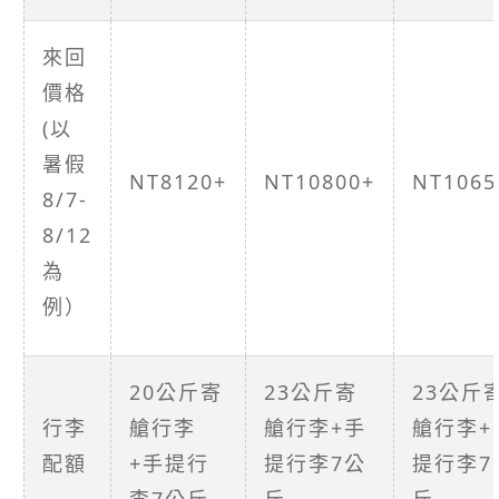
來回
價格
(以
暑假
NT8120+
NT10800+
NT1065
8/7-
8/12
為
例）
20公斤寄
23公斤寄
23公斤
行李
艙行李
艙行李+手
艙行李+
配額
+手提行
提行李7公
提行李7
李7公斤
斤
斤