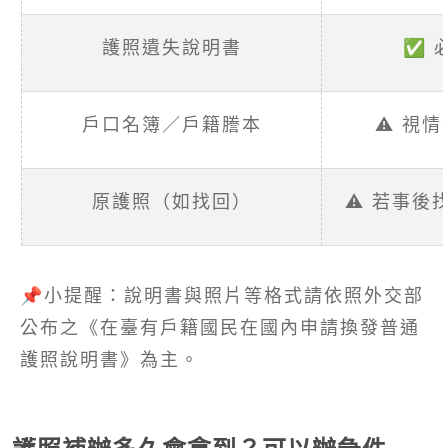
護照遺失說明書
✅ 
戶口名簿／戶籍謄本
⚠️ 視
原護照（如找回）
⚠️ 若事後
​​📌小提醒：說明書與照片等格式請依照外交部
公布之《在臺有戶籍國民在國內申請換發普通
護照說明書》為主。