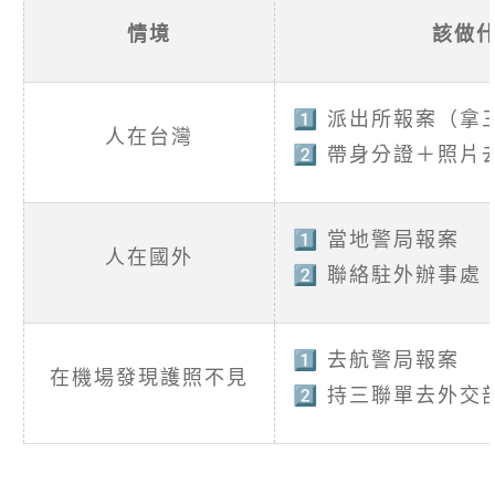
情境
該做
1️⃣ 派出所報案（
人在台灣
2️⃣ 帶身分證＋照
1️⃣ 當地警局報案
人在國外
2️⃣ 聯絡駐外辦事
1️⃣ 去航警局報案
在機場發現護照不見
2️⃣ 持三聯單去外