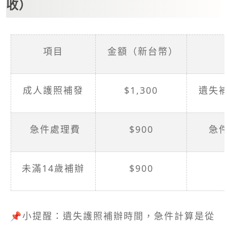
收）
項目
金額（新台幣）
成人護照補發
$1,300
遺失
急件處理費
$900
急
未滿14歲補辦
$900
📌小提醒：遺失護照補辦時間，急件計算是從