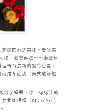
人驚艷的泰式美味。曼谷美
人吃了還想再吃～～泰國料
料理帶有清新的獨特香氣，
食就是冬蔭功（泰式酸辣蝦
粉吸收了蝦醬、糖、檸檬汁的
咖哩麵（Khao Soi）
～