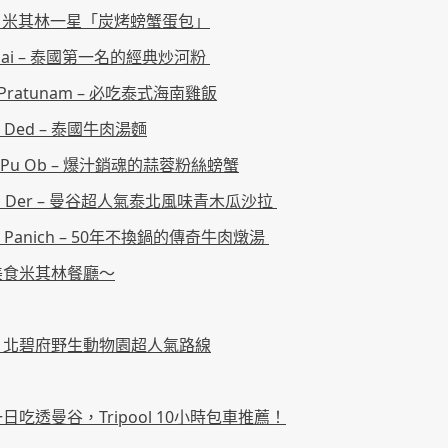
ai – 米其林一星「炭烤螃蟹蛋包」
amai – 泰國第一名的經典炒河粉
 Pratunam – 必吃泰式海南雞飯
e Ded – 泰國牛肉湯麵
 Pu Ob – 爆汁銷魂的蒜蓉粉絲螃蟹
m Der – 曼谷超人氣泰北風味青木瓜沙拉
a Panich – 50年不換鍋的傳奇牛肉燉湯
美食米其林餐廳～
｜北碧府野生動物園超人氣路線
吃透曼谷，Tripool 10小時包車推薦！