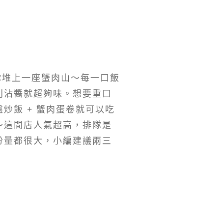
給你堆上一座蟹肉山～每一口飯
別沾醬就超夠味。想要重口
炒飯 + 蟹肉蛋卷就可以吃
～這間店人氣超高，排隊是
份量都很大，小編建議兩三