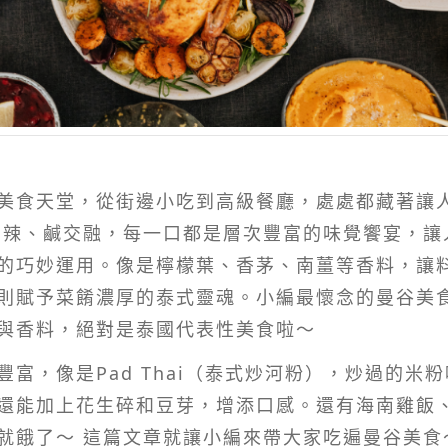
美食天堂，從街邊小吃到高級餐廳，處處都藏著讓
、辣、鹹交融，每一口都是層次豐富的味覺饗宴，讓
的巧妙運用。像是檸檬葉、香茅、南薑等香料，讓
則賦予菜餚濃厚的泰式靈魂。小編最懷念的曼谷美
與香料，絕對是泰國代表性美食啦～
富，像是Pad Thai（泰式炒河粉），炒過的米
能加上花生碎和豆芽，增添口感。還有海南雞飯、泰北
就餓了～ 這篇文章就讓小編來帶大家吃遍曼谷美食