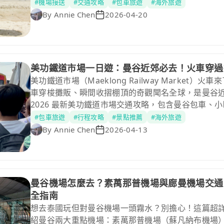
著大行李箱在曼谷街頭迷路會想哭，所以特別整理了這篇
#機場接送
#交通攻略
#包車旅遊
#海外旅遊
雅交通懶人包」。從最省錢的巴士到最優雅的私人包
By
Annie Chen
2026-04-20
從曼谷市區或機場優雅出發，開啟海灘度假模式！
美功鐵道市場一日遊：曼谷近郊必去！火車穿過
美功鐵道市場（Maeklong Railway Market
車穿梭攤販、瞬間收摺棚頂的奇觀聞名全球，是曼谷
2026 最新美功鐵道市場交通攻略，包含曼谷包車、
朵與安帕瓦水上市場一日遊行程。想避開人潮拍出震
#包車旅遊
#行程攻略
#景點推薦
#海外旅遊
份深度指南，輕鬆掌握美功鐵道市集時間，體驗最在
By
Annie Chen
2026-04-13
曼谷機場怎麼去？素萬那普機場與廊曼機場交通方
全指南
想去泰國玩但對曼谷機場一頭霧水？別擔心！這篇超
紹曼谷兩大重點機場：素萬那普機場（蘇凡納布機場