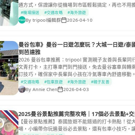
通方式，保證讓你從機場到市區輕鬆搞定，再也不用
#機場接送
#交通攻略
#海外旅遊
By
tripool編輯群
2026-04-10
曼谷包車》曼谷一日遊怎麼玩？大城一日遊/泰國
到芭達雅
2026 曼谷包車推薦：tripool 實測親子友善與
文青打卡，主打專車門到門接送，免去曼谷塞車與轉
訂技巧，確保家中長輩與小孩在冷氣專車內舒適移動
懶人包輕鬆玩遍熱門景點，享受最安心的泰國全家旅
#交通攻略
#包車旅遊
#海外旅遊
#親子友善
By
Annie Chen
2026-04-03
2025曼谷景點推薦完整攻略｜17個必去景點+
【曼谷景點推薦】泰國旅遊不能錯過的打卡熱點！從
場，小編帶你玩遍曼谷必去景點，還有包車小技巧，