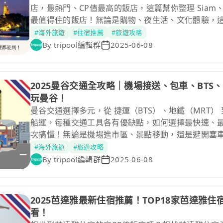
店，最熱門、CP值最高的飯店，這篇幫你整理 Siam、
最值得住的飯店！無論是購物、夜生活、文化體驗，
看詳細推薦～
#海外旅遊
#住宿推薦
#旅遊攻略
By
tripool編輯群
2025-06-08
2025曼谷交通全攻略｜機場接送、包車、BTS
玩曼谷！
曼谷交通選擇多元，從 捷運（BTS）、地鐵（MRT）
船運，每種交通工具各有優缺點，如何選擇最快速、
次搞懂！無論是機場進市區、景點移動，還是避開塞
訊，讓你輕鬆遊曼谷！
#海外旅遊
#旅遊攻略
By
tripool編輯群
2025-06-08
2025芭達雅最新住宿推薦！TOP18家芭達雅
看！