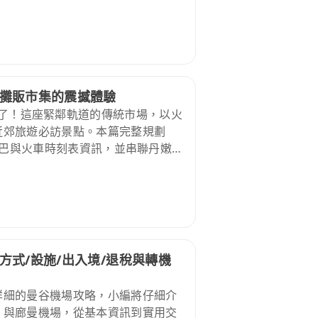
 2026 年最新版的「曼谷到芭達
車，小編通通實測給你看，讓你輕鬆
攤販市集的震撼體驗
）火車來了！這座緊鄰軌道的傳統市場，以火
近郊旅遊必訪景點。本篇完整規劃
小巴與火車時刻表資訊，並串聯丹嫩莎
撼大片、品嚐道地泰國美食？跟著這
地的泰式生活智慧！
式/設施/出入境/退稅與轉機
詳細的曼谷機場攻略，小編將仔細介
）與廊曼機場，從基本資訊到實用交