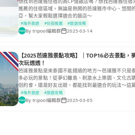
想找到芭達雅住宿的高CP值飯店嗎？想找芭達雅住宿
推薦的住宿區域，無論是熱鬧的芭達雅市中心、悠閒
亞，幫大家輕鬆選擇適合的飯店～
#海外旅遊
#住宿推薦
#旅遊攻略
By
tripool編輯群
2025-03-14
【2025芭達雅景點攻略】｜TOP16必去景點
次玩透透！
芭達雅景點是來泰國不能錯過的地方～芭達雅不只是
多必玩的景點！從夢幻離島、刺激水上樂園、文化古
侶約會，還是好友出遊，都能找到最適合的玩法～這篇
薦，還有最輕鬆的交通方式，讓你不用煩惱怎麼移動
#海外旅遊
#旅遊攻略
By
tripool編輯群
2025-03-05