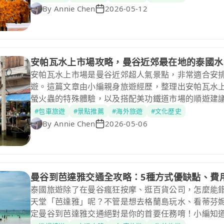
By
Annie Chen
2026-05-12
安帕瓦水上市場攻略，曼谷近郊最在地的泰國水
安帕瓦水上市場是曼谷近郊超人氣景點，非常適合安
遊。這篇文章由小編親身旅遊經歷，整理出安帕瓦水
螢火蟲的特殊體驗，以及搭配美功鐵道市場的順遊建
上手。
#包車旅遊
#景點推薦
#海外旅遊
#文化歷史
By
Annie Chen
2026-05-06
曼谷到芭達雅交通全攻略：5種方式優缺點、費
泰國旅遊除了在曼谷瘋狂按摩、逛百貨公司，怎麼能錯
天堂「芭達雅」呢？不管是想去格蘭島玩水、看蒂芬
定曼谷到芭達雅交通絕對是你的首要任務唷！小編知