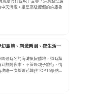
海景度假村或親子友善？這篇整理最
的中天海灘，還是高級度假的納庫魯
，夢幻島嶼、刺激樂園、夜生活一
泰國最有名的海灘度假勝地，還有超
蹟到熱鬧夜市，不管是親子旅行、情
攻略一次整理芭達雅TOP16景點推
，省時又省力