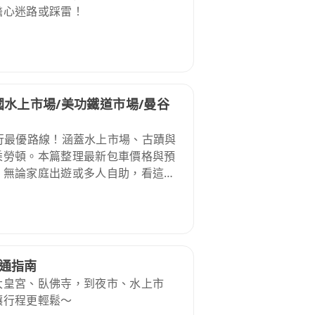
擔心迷路或踩雷！
水上市場/美功鐵道市場/曼谷
長輩同行最優路線！涵蓋水上市場、古蹟與
乘勞頓。本篇整理最新包車價格與預
。無論家庭出遊或多人自助，看這篇
行！
交通指南
大皇宮、臥佛寺，到夜市、水上市
讓行程更輕鬆～