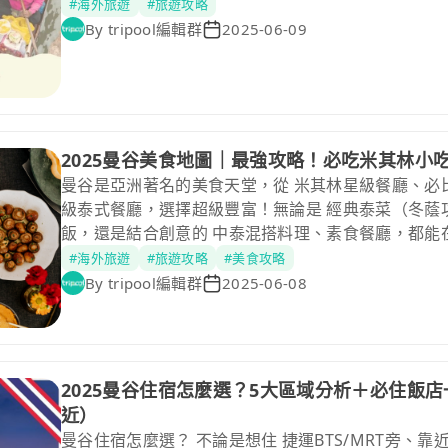
#海外旅遊
#旅遊攻略
By
tripool編輯群
2025-06-09
2025曼谷美食地圖｜最強攻略！必吃米其林小
曼谷是亞洲著名的美食天堂，從 米其林星級餐廳、必比
級泰式餐廳，選擇超級豐富！無論是 經典泰菜（冬蔭
飯，還是結合創意的 中泰混搭料理、素食餐廳，都能
主要集中在 暹羅（Siam）、水門市場（Pratunam）
#海外旅遊
#旅遊攻略
#美食攻略
（Sukhumvit）、拉差達（Ratchada） 等地，搭
By
tripool編輯群
2025-06-08
不管是背包客還是饕客，都能在這座城市找到 CP值
2025曼谷住宿怎麼選？5大區域分析＋必住飯店一
近）
曼谷住宿怎麼選？ 不論是想住 捷運BTS/MRT旁、