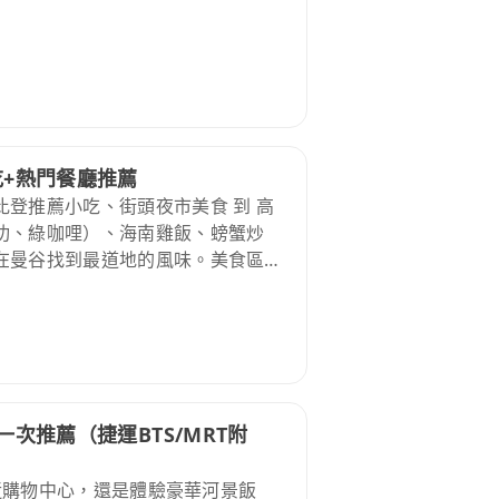
吃+熱門餐廳推薦
登推薦小吃、街頭夜市美食 到 高
功、綠咖哩）、海南雞飯、螃蟹炒
在曼谷找到最道地的風味。美食區域
、中國城（Yaowarat）、素坤逸
乘 BTS或MRT 就能輕鬆攻略曼谷美食！
超高的美食體驗
次推薦（捷運BTS/MRT附
靠近購物中心，還是體驗豪華河景飯