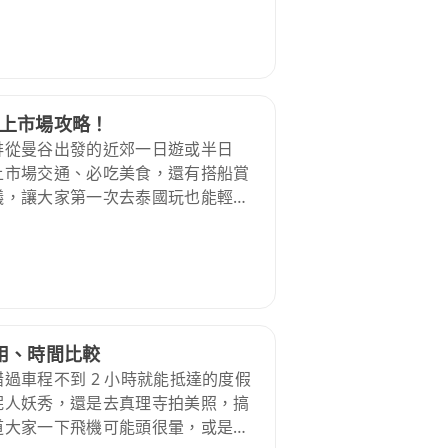
上市場攻略！
排從曼谷出發的近郊一日遊或半日
上市場交通、必吃美食，還有搭船賞
議，讓大家第一次去泰國玩也能輕鬆
用、時間比較
過車程不到 2 小時就能抵達的度假
妮人妖秀，還是去真理寺拍美照，搞
道大家一下飛機可能頭很暈，或是拖