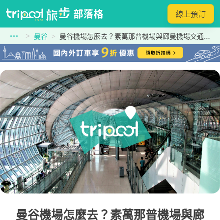
線上預訂
曼谷
曼谷機場怎麼去？素萬那普機場與廊曼機場交通方式/設施/出入境/退稅與轉機全指南
曼谷機場怎麼去？素萬那普機場與廊