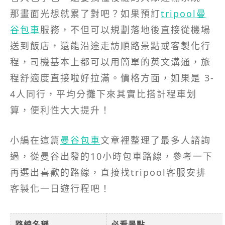
那畫面光想就累了對吧？如果預訂
tripool曼
谷包車
服務，不但可以規劃落地後直接從機場
送到飯店，還能沿途走訪順路景點或客製化行
程，司機基本上都可以用簡單的英文溝通，旅
程舒適度直接啦好拉滿。價格方面，如果是 3-
4人同行，平均分攤下來其實比搭計程車划
算，便利性大大提升！
小編在這篇
曼谷包車
文章裡整理了最多人諮詢
過，從曼谷出發的10小時包車路線，參考一下
再選出喜歡的路線，直接找tripool客服安排
客製化一日遊行程吧！
路線名稱
必看景點