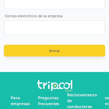
Correo electrónico de la empresa
Enviar
Reclutamiento
Para
Preguntas
s
de
empresas
frecuentes
n
conductores