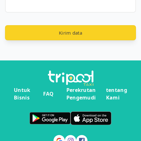
Kirim data
Untuk
Perekrutan
tentang
FAQ
Bisnis
Pengemudi
Kami