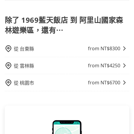
就顯得非常不便。
旅步的包車服務是以一天一張訂單的方式計算，如果您
KKDAY、KLOOK、叫車吧等。tripool旅步專注在長程
需要連續兩天的包車服務，可以在官網上分開預定兩天
單程接送與跨縣市計時包車，不論從哪邊去哪裡（當然
的行程。另外，目前旅步只提供接送服務，暫不提供代
除了 1969藍天飯店 到 阿里山國家森
也包括1969藍天飯店去阿里山國家森林遊樂區），全台
訂住宿服務。
保證出車。由於有高效的車輛調度能力，能以市價7~8折
林遊樂區，還有⋯
提供專車到府服務，是絕大多數乘客出行的最佳選擇。
from NT$
8300
從
台東縣
from NT$
4250
從
雲林縣
from NT$
6700
從
桃園市