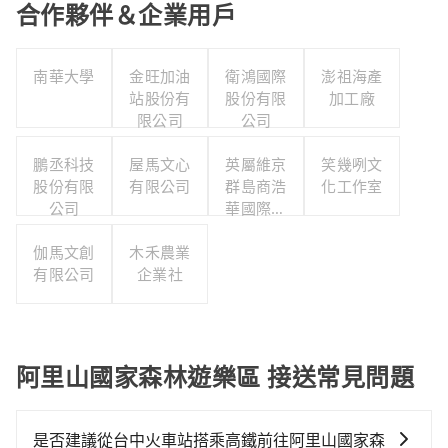
合作夥伴＆企業用戶
南華大學
金旺加油
衛鴻國際
澎祖海產
站股份有
股份有限
加工廠
限公司
公司
鵬丞科技
屋馬文心
英屬維京
笑幾咧文
股份有限
有限公司
群島商浩
化工作室
公司
華國際人
力顧問股
伽馬文創
木禾農業
份有限公
有限公司
企業社
司台灣分
公司
阿里山國家森林遊樂區 接送常見問題
是否建議從台中火車站搭乘高鐵前往阿里山國家森