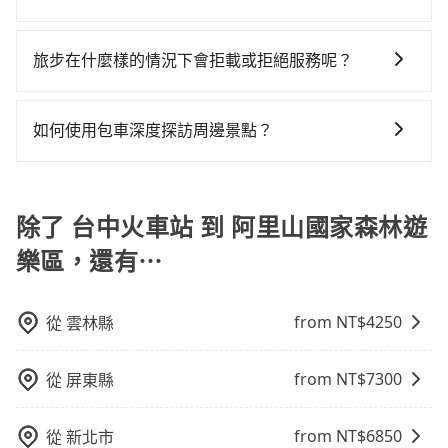
您的需求安排的。
單程接送與跨縣市計時包車，不論從哪邊去哪裡（當然
27%會採現場議價，建議最好先上網預約，以免當場被
況，打開車門才發現仍有上一組乘客遺留的垃圾或者撞
約tripool！如果你僅有兩位乘車，也可參考tripool的拼
旅步提供多種車型，從轎車、休旅車到九人座，讓您可
也包括台中火車站去阿里山國家森林遊樂區），全台保
坑受騙。雖然台中火車站到阿里山國家森林遊樂區的跳
凹的車門仍未被修理，每一次租車都好像在開樂透一
車共乘服務，最多可再節省50%的交通費用。
以依照您行程人數的需求進行選擇。此外，為確保您的
證出車。由於有高效的車輛調度能力，能以市價7~8折提
旅步在什麼樣的情況下會拒載或拒絕服務呢？
表小黃可能較為便宜，但當你們人數超過四位時，叫兩
樣。另外，偶爾也會遇到明明已經預約了時間但上一位
旅途安全無憂，我們的司機都是專業且可靠的職業駕
供專車到府服務，是絕大多數乘客出行的最佳選擇。
輛計程車的費用就貴了，改預約一輛tripool的九人座廂
用戶卻遲遲尚未歸還，又或者要還車時卻偏偏找不到停
當您使用 tripool 旅步乘車日期當天，若發生以下 3 項
駛。關於價格，旅步官網可一鍵即時查價，所示價格絕
型車最高可省$2,800。
車位，對於急著用車或者要載其他乘客的人來說就有不
原因，司機有權拒絕服務： 1) 當日搭車人數或行李超過
無隱藏費用，且還提供優於其他業者更彈性的取消政
如何使用包車深度探訪周邊景點？
小的風險。最後，雖然路邊隨租隨還看似方便，但實際
訂購時填寫的數量。請務必確實填寫當日實際攜帶的行
策，讓您在規劃行程時能更無後顧之憂。無論您是要前
使用時還是有其區域的限制，實際可停靠的地點與你的
使用包車進行深度探訪周邊景點時，可以充分利用包車
李及乘坐的總人數，包含成人及兒童／嬰幼兒。 2) 孩童
往市區還是郊區，我們都可以為您提供最佳的旅遊體
上下車地點仍有段距離，在遇到下雨天或者載行李時，
的便利性和彈性，探訪更多的景點，並且可以按照自己
同行，卻無自備或加購兒童座椅。提醒您，為了保護孩
驗。所以，如果您正在尋找一家可靠的包車公司，
就顯得非常不便。
的節奏和時間進行遊覽。除了景點本身，還可以體驗周
除了 台中火車站 到 阿里山國家森林遊
童的安全，依道路交通安全規則規定，四歲以下的孩童
tripool旅步絕對是您值得信任的不二選擇！
邊的文化和風俗，品嚐當地的美食，與當地人交流，深
必須乘坐兒童座椅。 3) 搭乘寵物友善專車卻沒有裝籠。
樂區，還有⋯
入體驗當地的生活和文化。在探訪景點時，可以積極尋
避免影響行車安全，請您務將寵物置入提籠或提袋內。
找當地導遊或者向當地居民請教，了解更多的深度資訊
和內幕，並且可以在旅途中收集更多的故事和經驗，豐
from NT$
4250
從
雲林縣
富自己的旅程。
from NT$
7300
從
屏東縣
from NT$
6850
從
新北市