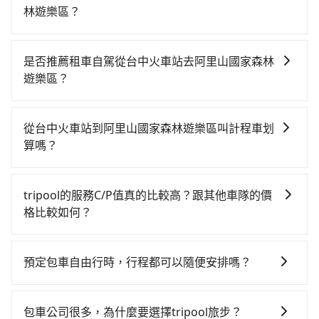
林遊樂區？
若要從台中火車站搭高鐵前往阿里山國家森林遊樂區，
高鐵較貴、費時！從最早06:25一直到23:07，台中-嘉義
是否推薦租車自駕從台中火車站去阿里山國家森林
一天最多有60班次高鐵可搭乘。假設從台中火車站 (台中
遊樂區？
市東區) 前往最靠近的台中高鐵站，叫一輛計程車花費約
如果你有台灣駕照且對自己駕駛技術有信心，且在車上
400元、車程約32分鐘。抵達高鐵站後，步行進站、現
時不需要閉目養神（因為要自己開車），最重要的是你
場購票並於月台排隊的時間約20分鐘，再乘坐22~37分
從台中火車站到阿里山國家森林遊樂區叫計程車划
當天就要來回，那在台中路邊可隨租隨借的iRent應該是
鐘（平均29分）的高鐵從台中站前往嘉義高鐵站，每人
算嗎？
你最便宜選擇。註冊完iRent的app後，可以每小時
票價380元，再用5分鐘出站、等待車站前排班的計程
如選擇小黃直達，在台中可以透過app叫車的有55688台
$115~205承租小轎車，每公里再額外加收$3.2，從台中
車，搭上小黃後約花142分鐘、車費2,600元後，抵達阿
灣大車隊、Uber、Line Taxi、Yoxi等，如果在路邊攔不
火車站到阿里山國家森林遊樂區的花費預估為
里山國家森林遊樂區 (嘉義縣阿里山鄉) 的目的地。全程
tripool的服務C/P值真的比較高？跟其他車隊的價
到車，也可考慮打電話至台中火車站附近的計程車隊，
$2,300~3,000（金額差異來自於平假日、車款差異、抵
加上轉車時間共3小時48分鐘，假設3位同行，高鐵加轉
格比較如何？
如全利計程車、福海交通、台中縣全聯計程車等叫車看
達目的地後多久原路返回），雖已將eTag和可能的每小
乘之平均每人花費為1,380元。不過，台中市少部分小黃
在服務品質許可下，乘客當然希望價格越便宜越好，而
看。依照里程跳錶計算，價格約為4,050~4,900元間，但
時40元路邊停車費用預估進去，但額外的汽車保險與可
司機不按表收費，看乘客是外地人便漫天喊價或恣意繞
市場上稍具規模且合法經營的業者，有以短程與城市為
如改預約tripool可省高達$800。但如果要考慮到回程，
能的罰單都需自付。再者，和運的iRent只提供最基本的
預定包車自由行時，行程都可以隨便安排嗎？
路。但如果全程使用tripool並到府專車接送，則每人平
主的台灣大車隊、大都會、LINE Taxi、Uber，機場接送
嘉義縣僅有合法計程車約330輛，數量約為台中市的
車型，如Toyota Yaris、Prius C、Vios這類乘坐體驗較
均花費約1,370元，費時2小時43分鐘。選擇搭乘高鐵而
只要不超出您選用的用車時間及行程總公里數，且行程
則有肯驛、全鋒、格上租車、和運租車，包車旅遊則是
4%、密度僅雙北的0.4%，其叫車的難度是雙北市的240
差的車款，如果人數超過四位，更是沒有較大的七人座
不預約包車，不僅每人至少額外負擔10元車資，而且更
沒有到達海拔1500公里以上的山區，行程都是可以依照
KKDAY、KLOOK、叫車吧等。tripool旅步專注在長程
倍。再加上台中市有些計程車司機不按錶計費，約有
包車公司很多，為什麼要選擇tripool旅步？
或九人座可供選擇，而且無人租車最令人詬病的就是車
會額外浪費65分鐘在轉乘與等車上，現在還不馬上來預