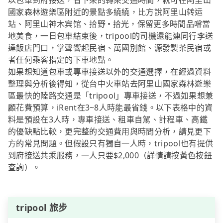
以包車到府接送，省下來的轉乘交通時間，就可在阿里山
國家森林遊樂區附近的景點多繞繞，比方說阿里山转运
站、阿里山神木宾馆、拾野 • 拾光，保留更多時間品嚐當
地美食，一日包車結束後，tripool的司機還能連同行李送
達飯店門口，掌聲響起民宿、萬國別館、源發製茶民宿或
者任何乘客指定的下車地點。
如果想知道包車或專車接送以外的交通選擇，在經過資料
整理與分析後得知，從台中火車站去阿里山國家森林遊樂
區最快的陸路交通是「tripool」專車接送，不過如果想兼
顧花費預算，iRent在3~8人時能最省錢。以下表格中的資
料是預設在3人時，專車接送、租車自駕、計程車、高鐵
的優缺點比較，更完整的交通費用與時間分析，請見更下
方的常見問題。但假設只有獨自一人時，tripool也有提供
到府接送共乘服務，一人只要$2,000（詳情請按黃色按鈕
查詢）。
tripool 旅步