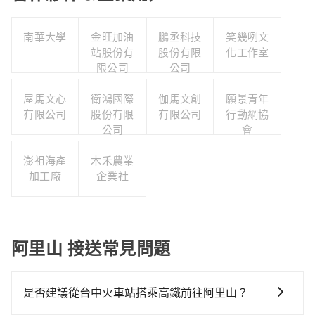
南華大學
金旺加油
鵬丞科技
笑幾咧文
站股份有
股份有限
化工作室
限公司
公司
屋馬文心
衛鴻國際
伽馬文創
願景青年
有限公司
股份有限
有限公司
行動網協
公司
會
澎祖海產
木禾農業
加工廠
企業社
阿里山 接送常見問題
是否建議從台中火車站搭乘高鐵前往阿里山？