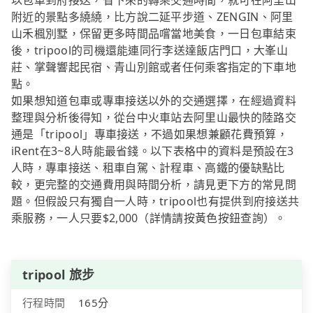
以包車到府接送，省下來的轉乘交通時間，就可在阿里山
附近的景點多繞繞，比方說二延平步道、ZENGIN、阿里
山禾楓別墅，保留更多時間品嚐當地美食，一日包車結束
後，tripool的司機還能連同行李送達飯店門口，大峯山
莊、掌聲響起民宿、青山別館或者任何乘客指定的下車地
點。
如果想知道包車或專車接送以外的交通選擇，在經過資料
整理與分析後得知，從台中火車站去阿里山最快的陸路交
通是「tripool」專車接送，不過如果想兼顧花費預算，
iRent在3~8人時能最省錢。以下表格中的資料是預設在3
人時，專車接送、租車自駕、計程車、高鐵的優缺點比
較，更完整的交通費用與時間分析，請見更下方的常見問
題。但假設只有獨自一人時，tripool也有提供到府接送共
乘服務，一人只要$2,000（詳情請按黃色按鈕查詢）。
tripool 旅步
行程時間
165分