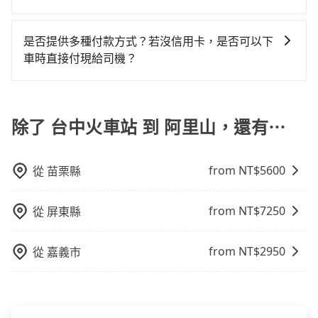
邊的文化和風俗，品嚐當地的美食，與當地人交流，深
也包括台中火車站去阿里山），全台保證出車。由於有
還，又或者要還車時卻偏偏找不到停車位，對於急著用
可以的，當您的旅程需要穿越山區或是高海拔地區時，
入體驗當地的生活和文化。在探訪景點時，可以積極尋
高效的車輛調度能力，能以市價7~8折提供專車到府服
車或者要載其他乘客的人來說就有不小的風險。最後，
旅步可能會根據行經的路線是否超過海拔1500公尺來進
找當地導遊或者向當地居民請教，了解更多的深度資訊
務，是絕大多數乘客出行的最佳選擇。
是否提供多種付款方式？若沒信用卡，是否可以下
雖然路邊隨租隨還看似方便，但實際使用時還是有其區
行額外的費用收取。但是，這些費用會在您下訂單後、
和內幕，並且可以在旅途中收集更多的故事和經驗，豐
車時直接付現給司機？
域的限制，實際可停靠的地點與你的上下車地點仍有段
出發前先與您進行確認，確保您明確知道所有的費用。
富自己的旅程。
距離，在遇到下雨天或者載行李時，就顯得非常不便。
目前旅步提供多種付款方式可供選擇，包括線上刷卡
我們會透過Email的方式向您說明收費細節，讓您能更放
(VISA/MasterCard/JCB)、簽帳卡 (金融信用卡) 和
心地享受旅步為您提供的服務。
AFTEE 先享受後付款等。若您沒有信用卡，建議可以使
除了 台中火車站 到 阿里山，還有⋯
用 AFTEE 的服務，您可以在訂單成立後的14天內到超商
櫃檯繳費，或者利用 ATM 完成匯款。
from NT$
5600
從
苗栗縣
from NT$
7250
從
屏東縣
from NT$
2950
從
嘉義市