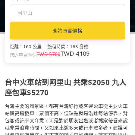
查詢真實價格
距離
：
160 公里
｜
旅程時間
：
163 分鐘
TWD
4109
TWD
5700
您的車資預估
台中火車站到阿里山 共乘$2050 九人
座包車$5270
台灣主要的風景區，都有台灣好行或客運公車從主要火車
站與高鐵發車，票價不高，但缺點就是沿途每站停靠，背
包客或許不太介意，可是對於朋友出遊或者攜家帶眷來說
就非常浪費時間，又如果出遊多天或行李眾多者，建議可