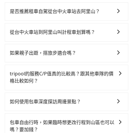
若要從台中火車站搭高鐵前往阿里山，高鐵較貴、費
時！從最早06:25一直到23:07，台中-嘉義一天最多有60
是否推薦租車自駕從台中火車站去阿里山？
班次高鐵可搭乘。假設從台中火車站 (台中市東區) 前往
如果你有台灣駕照且對自己駕駛技術有信心，且在車上
最靠近的台中高鐵站，叫一輛計程車花費約400元、車程
時不需要閉目養神（因為要自己開車），最重要的是你
約32分鐘。抵達高鐵站後，步行進站、現場購票並於月
從台中火車站到阿里山叫計程車划算嗎？
當天就要來回，那在台中路邊可隨租隨借的iRent應該是
台排隊的時間約20分鐘，再乘坐22~37分鐘（平均29
如選擇小黃直達，在台中可以透過app叫車的有55688台
你最便宜選擇。註冊完iRent的app後，可以每小時
分）的高鐵從台中站前往嘉義高鐵站，每人票價380元，
灣大車隊、Uber、Line Taxi、Yoxi等，如果在路邊攔不
$115~205承租小轎車，每公里再額外加收$3.2，從台中
再用5分鐘出站、等待車站前排班的計程車，搭上小黃後
如果親子出遊，搭旅步適合嗎？
到車，也可考慮打電話至台中火車站附近的計程車隊，
火車站到阿里山的花費預估為$2,300~3,000（金額差異
約花142分鐘、車費2,600元後，抵達阿里山 (嘉義縣阿
適合的，另外旅步也特別為您心愛的寶貝準備了兒童座
如永保車隊、福海交通、全利計程車等叫車看看。依照
來自於平假日、車款差異、抵達目的地後多久原路返
里山鄉) 的目的地。全程加上轉車時間共3小時48分鐘，
椅及兒童用增高墊供您選購(租借300元/個)，讓您和孩子
里程跳錶計算，價格約為4,050~4,900元間，但如改預約
回），雖已將eTag和可能的每小時40元路邊停車費用預
tripool的服務C/P值真的比較高？跟其他車隊的價
假設3位同行，高鐵加轉乘之平均每人花費為1,380元。
出遊時安全更有保障。
tripool可省高達$800。但如果要考慮到回程，嘉義縣僅
估進去，但額外的汽車保險與可能的罰單都需自付。再
格比較如何？
不過，台中市少部分小黃司機不按表收費，看乘客是外
有合法計程車約330輛，數量約為台中市的4%、密度僅
者，和運的iRent只提供最基本的車型，如Toyota
地人便漫天喊價或恣意繞路。但如果全程使用tripool並
在服務品質許可下，乘客當然希望價格越便宜越好，而
雙北的0.4%，其叫車的難度是雙北市的240倍。再加上
Yaris、Prius C、Vios這類乘坐體驗較差的車款，如果人
到府專車接送，則每人平均花費約1,370元，費時2小時
市場上稍具規模且合法經營的業者，有以短程與城市為
台中市有些計程車司機不按錶計費，約有27%會採現場
如何使用包車深度探訪周邊景點？
數超過四位，更是沒有較大的七人座或九人座可供選
43分鐘。選擇搭乘高鐵而不預約包車，不僅每人至少額
主的台灣大車隊、大都會、LINE Taxi、Uber，機場接送
議價，建議最好先上網預約，以免當場被坑受騙。雖然
擇，而且無人租車最令人詬病的就是車況，打開車門才
外負擔10元車資，而且更會額外浪費65分鐘在轉乘與等
使用包車進行深度探訪周邊景點時，可以充分利用包車
則有肯驛、全鋒、格上租車、和運租車，包車旅遊則是
台中火車站到阿里山的跳表小黃可能較為便宜，但當你
發現仍有上一組乘客遺留的垃圾或者撞凹的車門仍未被
車上，現在還不馬上來預約tripool！如果你僅有兩位乘
的便利性和彈性，探訪更多的景點，並且可以按照自己
KKDAY、KLOOK、叫車吧等。tripool旅步專注在長程
包車自由行時，如果臨時想更改行程到山區也可以
們人數超過四位時，叫兩輛計程車的費用就貴了，改預
修理，每一次租車都好像在開樂透一樣。另外，偶爾也
車，也可參考tripool的拼車共乘服務，最多可再節省
的節奏和時間進行遊覽。除了景點本身，還可以體驗周
單程接送與跨縣市計時包車，不論從哪邊去哪裡（當然
嗎？要加錢？
約一輛tripool的九人座廂型車最高可省$2,800。
會遇到明明已經預約了時間但上一位用戶卻遲遲尚未歸
50%的交通費用。