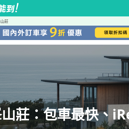
峯山莊
山莊：包車最快、iRe