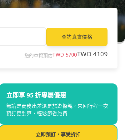
查詢真實價格
TWD
4109
TWD
5700
您的車資預估
立即享 95 折專屬優惠
無論是商務出差還是旅遊探親，來回行程一次
預訂更划算，輕鬆節省旅費！
立即預訂，享受折扣