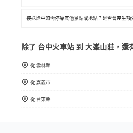
包車：能提供客製化的交通方式，您可以自由安排
運：最經濟實惠的交通方式，通常有固定的路線和
接送途中如需停靠其他景點或地點？是否會產生額
車路線可能不太頻繁。 計程車：可以隨叫隨到，
當您預約旅步的「單程專車」，如果需要在途中加點
輛選擇不如包車多，且大都屬短程接駁為主。
里內，需額外支付 200 元，且每個點最多停留 
擇「計時包車」，中途需要加點停靠，則不需要額
除了 台中火車站 到 大峯山莊，還
從
雲林縣
從
嘉義市
從
台東縣