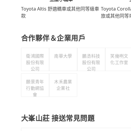
Toyota Coro
Toyota Altis 舒適轎車或其他同等級車
旅或其他同等
款
合作夥伴＆企業用戶
衛鴻國際
南華大學
鵬丞科技
笑幾咧文
股份有限
股份有限
化工作室
公司
公司
願景青年
木禾農業
行動網協
企業社
會
大峯山莊 接送常見問題