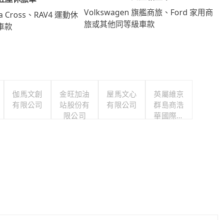
Volkswagen 旗艦商旅、Ford 家用商
lla Cross、RAV4 運動休
旅或其他同等級車款
車款
伽馬文創
金旺加油
屋馬文心
英屬維京
有限公司
站股份有
有限公司
群島商浩
限公司
華國際人
力顧問股
份有限公
司台灣分
公司