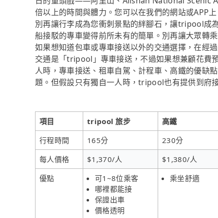
日的重頭戲——阿里山、Alishan National S
倍以上的時間與體力。您可以在我們的網站或APP
別再讓行李成為您衝刺景點的絆腳石，讓tripool成
船接駁的專車變得前所未有的簡單。別再讓大眾轉乘
如果想知道包車或專車接送以外的交通選擇，在經過
交通是「tripool」專車接送，不過如果想兼顧花費
人時，專車接送、租車自駕、計程車、高鐵的優缺點
題。但假設只有獨自一人時，tripool也有提供到府
項目
tripool 旅步
高鐵
行程時間
165分
230分
每人價格
$1,370/人
$1,380/人
優點
可1~8位乘客
乘坐舒適
哪裡都能接
保證出車
價格透明