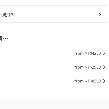
行程上、下車，不需與旅客共乘。但通常需要提前預約。 客
時間表。不必擔心自己開車的安全風險。但是客運的班次和行
外費用？
並且不必擔心停車位的問題。但是，計程車的費用相對較高，車
停靠，您可以參考我們的「加點服務」，每個點距離在 5 公
5 分鐘。加點費用可以在乘車當天下車前給司機現付。如果您選
外支付費用。
有⋯
from NT$
4250
from NT$
2950
from NT$
8300