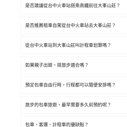
是否建議從台中火車站搭乘高鐵前往大峯山莊？
若要從台中火車站搭高鐵前往大峯山莊，高鐵較貴、費時
班次高鐵可搭乘。假設從台中火車站 (台中市東區)
是否推薦租車自駕從台中火車站去大峯山莊？
約32分鐘。抵達高鐵站後，步行進站、現場購票並於
如果你有台灣駕照且對自己駕駛技術有信心，且在
的高鐵從台中站前往嘉義高鐵站，每人票價380元
天就要來回，那在台中路邊可隨租隨借的iRent應該
142分鐘、車費2,600元後，抵達大峯山莊 (嘉義
從台中火車站到大峯山莊叫計程車划算嗎？
$115~205承租小轎車，每公里再額外加收$3.2，
3位同行，高鐵加轉乘之平均每人花費為1,380
如選擇小黃直達，在台中可以透過app叫車的有55688台
異來自於平假日、車款差異、抵達目的地後多久原路
漫天喊價或恣意繞路。但如果全程使用tripool並到
到車，也可考慮打電話至台中火車站附近的計程車
估進去，但額外的汽車保險與可能的罰單都需自付。再者
鐘。選擇搭乘高鐵而不預約包車，不僅每人至少額外
如果親子出遊，搭旅步適合嗎？
程跳錶計算，價格約為4,050~4,900元間，但如改
Yaris、Prius C、Vios這類乘坐體驗較差
現在還不馬上來預約tripool！如果你僅有兩位乘車
適合的，另外旅步也特別為您心愛的寶貝準備了兒童座
合法計程車約330輛，數量約為台中市的4%、密度
擇，而且無人租車最令人詬病的就是車況，打開車
通費用。
出遊時安全更有保障。
市有些計程車司機不按錶計費，約有27%會採現場
理，每一次租車都好像在開樂透一樣。另外，偶爾
預定包車自由行時，行程都可以隨便安排嗎？
車站到大峯山莊的跳表小黃可能較為便宜，但當你
又或者要還車時卻偏偏找不到停車位，對於急著用
只要不超出您選用的用車時間及行程總公里數，且行
tripool的九人座廂型車最高可省$2,800。
邊隨租隨還看似方便，但實際使用時還是有其區域
的需求安排的。
旅步的包車旅遊，最早需要多久前預約呢？
遇到下雨天或者載行李時，就顯得非常不便。
當您的行程確定後，建議盡早預訂包車服務，因為
不妨趁早訂購，享受更划算的價格。
包車、客運、計程車的優缺點？