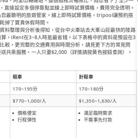
cenic Area、阿里山轉運站。整個過程流暢無比，為您省下了至少一
上，直接設定多個停靠點並線上即時試算價格，費用完全透明。
為您最聰明的旅遊管家。線上即時試算價格，tripool讓預約搭
耗掉了寶貴休假時間。
資料整理與分析後得知，從台中火車站去大峯山莊最快的陸路
預算，iRent在3~8人時能最省錢。以下表格中的資料是預設在3
比較，更完整的交通費用與時間分析，請見更下方的常見問
接送共乘服務，一人只要$2,000（詳情請按黃色按鈕查詢）。
租車
計程車
170~195分
170~180分
$770~1,000/人
$1,350~1,630/人
價格便宜
滿足臨時需求
行程彈性
不需事先付款