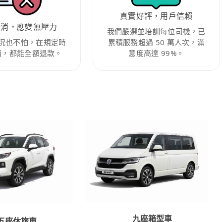
真實好評，用戶信賴
取消，應變無壓力
我們嚴選並培訓每位司機，已
況也不怕，在規定時
累積服務超過 50 萬人次，滿
消，都能全額退款。
意度高達 99%。
九座箱型車
五座休旅車