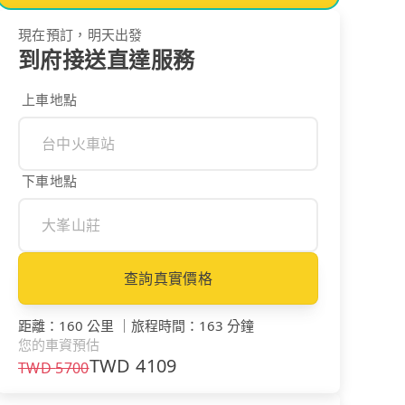
現在預訂，明天出發
到府接送直達服務
上車地點
下車地點
查詢真實價格
距離
：
160 公里
｜
旅程時間
：
163 分鐘
您的車資預估
TWD
4109
TWD
5700