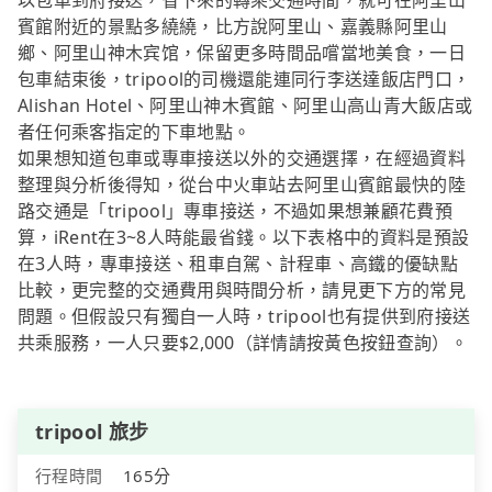
以包車到府接送，省下來的轉乘交通時間，就可在阿里山
賓館附近的景點多繞繞，比方說阿里山、嘉義縣阿里山
鄉、阿里山神木宾馆，保留更多時間品嚐當地美食，一日
包車結束後，tripool的司機還能連同行李送達飯店門口，
Alishan Hotel、阿里山神木賓館、阿里山高山青大飯店或
者任何乘客指定的下車地點。
如果想知道包車或專車接送以外的交通選擇，在經過資料
整理與分析後得知，從台中火車站去阿里山賓館最快的陸
路交通是「tripool」專車接送，不過如果想兼顧花費預
算，iRent在3~8人時能最省錢。以下表格中的資料是預設
在3人時，專車接送、租車自駕、計程車、高鐵的優缺點
比較，更完整的交通費用與時間分析，請見更下方的常見
問題。但假設只有獨自一人時，tripool也有提供到府接送
共乘服務，一人只要$2,000（詳情請按黃色按鈕查詢）。
tripool 旅步
行程時間
165分