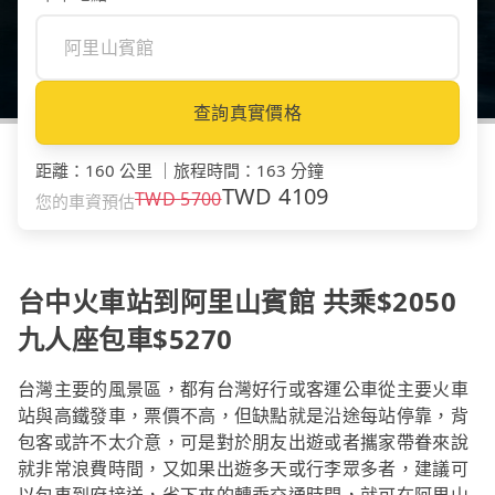
查詢真實價格
距離
：
160 公里
｜
旅程時間
：
163 分鐘
TWD
4109
TWD
5700
您的車資預估
台中火車站到阿里山賓館 共乘$2050
九人座包車$5270
台灣主要的風景區，都有台灣好行或客運公車從主要火車
站與高鐵發車，票價不高，但缺點就是沿途每站停靠，背
包客或許不太介意，可是對於朋友出遊或者攜家帶眷來說
就非常浪費時間，又如果出遊多天或行李眾多者，建議可