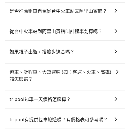
若要從台中火車站搭高鐵前往阿里山賓館，高鐵較貴、
費時！從最早06:25一直到23:07，台中-嘉義一天最多有
是否推薦租車自駕從台中火車站去阿里山賓館？
60班次高鐵可搭乘。假設從台中火車站 (台中市東區) 前
如果你有台灣駕照且對自己駕駛技術有信心，且在車上
往最靠近的台中高鐵站，叫一輛計程車花費約400元、車
時不需要閉目養神（因為要自己開車），最重要的是你
程約32分鐘。抵達高鐵站後，步行進站、現場購票並於
從台中火車站到阿里山賓館叫計程車划算嗎？
當天就要來回，那在台中路邊可隨租隨借的iRent應該是
月台排隊的時間約20分鐘，再乘坐22~37分鐘（平均29
如選擇小黃直達，在台中可以透過app叫車的有55688台
你最便宜選擇。註冊完iRent的app後，可以每小時
分）的高鐵從台中站前往嘉義高鐵站，每人票價380元，
灣大車隊、Uber、Line Taxi、Yoxi等，如果在路邊攔不
$115~205承租小轎車，每公里再額外加收$3.2，從台中
再用5分鐘出站、等待車站前排班的計程車，搭上小黃後
如果親子出遊，搭旅步適合嗎？
到車，也可考慮打電話至台中火車站附近的計程車隊，
火車站到阿里山賓館的花費預估為$2,300~3,000（金額
約花142分鐘、車費2,600元後，抵達阿里山賓館 (嘉義
適合的，另外旅步也特別為您心愛的寶貝準備了兒童座
如中華大車隊、靜華交通、全利計程車等叫車看看。依
差異來自於平假日、車款差異、抵達目的地後多久原路
縣阿里山鄉) 的目的地。全程加上轉車時間共3小時48分
椅及兒童用增高墊供您選購(租借300元/個)，讓您和孩子
照里程跳錶計算，價格約為4,050~4,900元間，但如改預
返回），雖已將eTag和可能的每小時40元路邊停車費用
包車、計程車、大眾運輸 (如：客運、火車、高鐵)
鐘，假設3位同行，高鐵加轉乘之平均每人花費為1,380
出遊時安全更有保障。
約tripool可省高達$800。但如果要考慮到回程，嘉義縣
預估進去，但額外的汽車保險與可能的罰單都需自付。
該怎麼選？
元。不過，台中市少部分小黃司機不按表收費，看乘客
僅有合法計程車約330輛，數量約為台中市的4%、密度
再者，和運的iRent只提供最基本的車型，如Toyota
是外地人便漫天喊價或恣意繞路。但如果全程使用
在選擇交通方式時，您可依下列建議的考慮因素做選
僅雙北的0.4%，其叫車的難度是雙北市的240倍。再加
Yaris、Prius C、Vios這類乘坐體驗較差的車款，如果人
tripool並到府專車接送，則每人平均花費約1,370元，
擇： 預算：不同交通工具價格不同，可先確定您的預
上台中市有些計程車司機不按錶計費，約有27%會採現
tripool包車一天價格怎麼算？
數超過四位，更是沒有較大的七人座或九人座可供選
費時2小時43分鐘。選擇搭乘高鐵而不預約包車，不僅每
算。計程車最貴，而大眾運輸通常較便宜。 行程：需多
場議價，建議最好先上網預約，以免當場被坑受騙。雖
擇，而且無人租車最令人詬病的就是車況，打開車門才
人至少額外負擔10元車資，而且更會額外浪費65分鐘在
因包車費用會隨著您選用2-12小時不等的包車時數、所
點停留的行程建議可選可客製化行程的包車，如果時間
然台中火車站到阿里山賓館的跳表小黃可能較為便宜，
發現仍有上一組乘客遺留的垃圾或者撞凹的車門仍未被
轉乘與等車上，現在還不馬上來預約tripool！如果你僅
需行程的公里數及車型而有所不同，建議可以直接上旅
比較寬鬆且不介意耗時轉乘可選大眾運輸或較貴的計程
tripool有提供包車旅遊嗎？有價格表可參考嗎？
但當你們人數超過四位時，叫兩輛計程車的費用就貴
修理，每一次租車都好像在開樂透一樣。另外，偶爾也
有兩位乘車，也可參考tripool的拼車共乘服務，最多可
步官網一鍵查價，即時試算您包車費用，清楚透明，且
車。 旅行人數：人數多時包車較方便舒適且每個人攤提
了，改預約一輛tripool的九人座廂型車最高可省
會遇到明明已經預約了時間但上一位用戶卻遲遲尚未歸
再節省50%的交通費用。