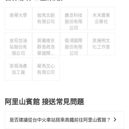
南華大學
伽馬文創
鵬丞科技
木禾農業
有限公司
股份有限
企業社
公司
金旺加油
英屬維京
衛鴻國際
笑幾咧文
站股份有
群島商浩
股份有限
化工作室
限公司
華國際人
公司
力顧問股
澎祖海產
份有限公
屋馬文心
加工廠
司台灣分
有限公司
公司
阿里山賓館 接送常見問題
是否建議從台中火車站搭乘高鐵前往阿里山賓館？