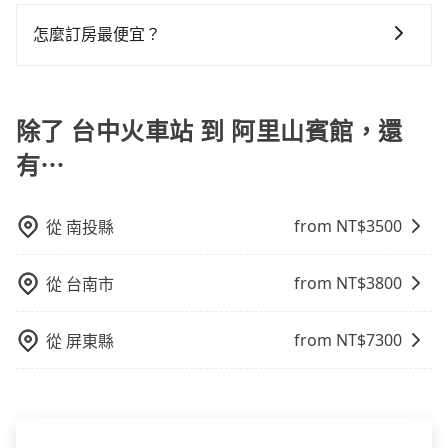
tripool提供全台各地包括阿里山賓館與台中火車站的包
無隱藏費用。
下來的車資也比較便宜，人數少可搭乘大眾運輸或計程
$2,800。
還，又或者要還車時卻偏偏找不到停車位，對於急著用
車旅遊，從單純的單趟接送到算時間的計時包車都有，
車。 時間：需在特定時間到達目的地可選包車或計程
怎麼訂房最便宜？
車或者要載其他乘客的人來說就有不小的風險。最後，
可彈性選擇2~12小時的服務，滿足家族出遊、朋友聚
車，不趕時間即可選用大眾運輸。 便利性：需要便利性
雖然路邊隨租隨還看似方便，但實際使用時還是有其區
現在旅客預訂飯店已經很少透過旅行社，大多是透過
會、婚喪喜慶等不同的需求。價格透明、無隱藏費用，
和方便性可選包車和計程車，喜歡探險和體驗當地文化
域的限制，實際可停靠的地點與你的上下車地點仍有段
OTA (online travel agent) 來完成，除了可以快速依據
網站試算即真實價格，免去來回電話確認。一天包車的
則可搭乘大眾運輸。
距離，在遇到下雨天或者載行李時，就顯得非常不便。
地區、價位、人數、特殊需求來搜尋適合的旅店與房
除了 台中火車站 到 阿里山賓館，還
價格可能跟其他車隊相差無幾，但是如果只需要短時數
型，更重要的是通常價格是官網的6~8折，如果又有加入
或者單程專車服務者，敢大聲說我們價格絕對最划算。
有⋯
會員或者使用特定的信用卡，還可以累積點數做現金回
網站上可直接挑選小轎車、休旅車、或九人座箱型車，
饋或未來換取免費的住房。台灣人常用的線上訂房平台
如需10人以上巴士，請來信洽詢。
有Booking.com、Agoda.com、Hotels.com、
from NT$
3500
從
南投縣
Expedia.com、Trip.com等。正常來說，線上刷卡付款
完後預定就完成，事先不用電話確認空房，事後也不用
from NT$
3800
從
台南市
告知付款完畢，一切都能在網路上操作。但有些較冷門
或規模較小的飯店，有可能再多平台同時上架而發生超
賣的現象，便有可能到了現場卻沒房可住的窘境，所以
from NT$
7300
從
屏東縣
在預定時要不選擇評分高、評論多的飯店，不然就是還
要再人工電話與飯店確認。預訂民宿方面，如不怕麻
煩，有些時候直接打電話問的價格可能比民宿訂房網來
得便宜，但缺點就是多數要匯款並再人工確認。假如不