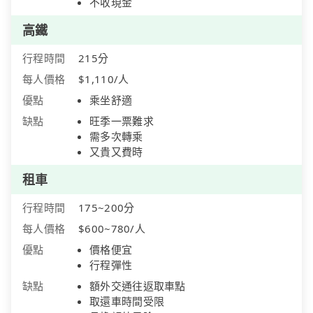
不收現金
高鐵
行程時間
215分
每人價格
$1,110/人
優點
乘坐舒適
缺點
旺季一票難求
需多次轉乘
又貴又費時
租車
行程時間
175~200分
每人價格
$600~780/人
優點
價格便宜
行程彈性
缺點
額外交通往返取車點
取還車時間受限