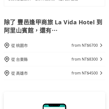
上下車地點仍有段距離，在遇到下雨天或者載行李時，
透明，方便客戶可以更加準確地了解行程所需時間和費
就顯得非常不便。
旅步的包車服務是以一天一張訂單的方式計算，如果您
用。
需要連續兩天的包車服務，可以在官網上分開預定兩天
的行程。另外，目前旅步只提供接送服務，暫不提供代
除了 豐邑逢甲商旅 La Vida Hotel 到
訂住宿服務。
阿里山賓館，還有⋯
from NT$
6700
從
桃園市
from NT$
8300
從
台東縣
from NT$
4500
從
高雄市