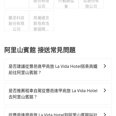
股份有限
行動網協
站股份有
公司
會
限公司
鵬丞科技
英屬維京
股份有限
群島商浩
公司
華國際人
力顧問股
份有限公
司台灣分
阿里山賓館 接送常見問題
公司
是否建議從豐邑逢甲商旅 La Vida Hotel搭乘高鐵
前往阿里山賓館？
若要從豐邑逢甲商旅 La Vida Hotel搭高鐵前往阿里山賓
館，高鐵較貴、費時！從最早06:25一直到23:07，台中-
是否推薦租車自駕從豐邑逢甲商旅 La Vida Hotel
嘉義一天最多有60班次高鐵可搭乘。假設從豐邑逢甲商
去阿里山賓館？
旅 La Vida Hotel (台中市西屯區) 前往最靠近的台中高
如果你有台灣駕照且對自己駕駛技術有信心，且在車上
鐵站，叫一輛計程車花費約300元、車程約17分鐘。抵
時不需要閉目養神（因為要自己開車），最重要的是你
達高鐵站後，步行進站、現場購票並於月台排隊的時間
從豐邑逢甲商旅 La Vida Hotel到阿里山賓館叫計