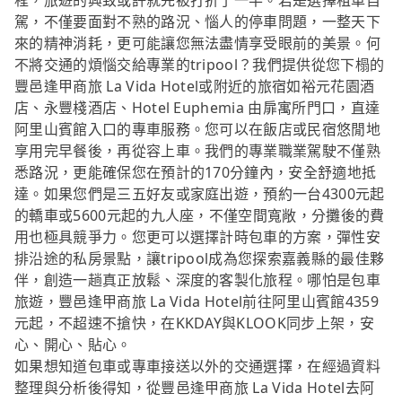
程，旅遊的興致或許就先被打折了一半。若是選擇租車自
駕，不僅要面對不熟的路況、惱人的停車問題，一整天下
來的精神消耗，更可能讓您無法盡情享受眼前的美景。何
不將交通的煩惱交給專業的tripool？我們提供從您下榻的
豐邑逢甲商旅 La Vida Hotel或附近的旅宿如裕元花園酒
店、永豐棧酒店、Hotel Euphemia 由扉寓所門口，直達
阿里山賓館入口的專車服務。您可以在飯店或民宿悠閒地
享用完早餐後，再從容上車。我們的專業職業駕駛不僅熟
悉路況，更能確保您在預計的170分鐘內，安全舒適地抵
達。如果您們是三五好友或家庭出遊，預約一台4300元起
的轎車或5600元起的九人座，不僅空間寬敞，分攤後的費
用也極具競爭力。您更可以選擇計時包車的方案，彈性安
排沿途的私房景點，讓tripool成為您探索嘉義縣的最佳夥
伴，創造一趟真正放鬆、深度的客製化旅程。哪怕是包車
旅遊，豐邑逢甲商旅 La Vida Hotel前往阿里山賓館4359
元起，不超速不搶快，在KKDAY與KLOOK同步上架，安
心、開心、貼心。
如果想知道包車或專車接送以外的交通選擇，在經過資料
整理與分析後得知，從豐邑逢甲商旅 La Vida Hotel去阿