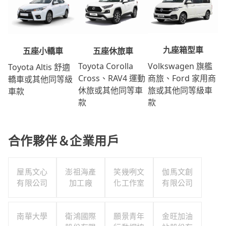
九座箱型車
五座休旅車
五座小轎車
Volkswagen 旗艦
Toyota Corolla
Toyota Altis 舒適
商旅、Ford 家用商
Cross、RAV4 運動
轎車或其他同等級
旅或其他同等級車
休旅或其他同等車
車款
款
款
合作夥伴＆企業用戶
屋馬文心
澎祖海產
笑幾咧文
伽馬文創
有限公司
加工廠
化工作室
有限公司
南華大學
衛鴻國際
願景青年
金旺加油