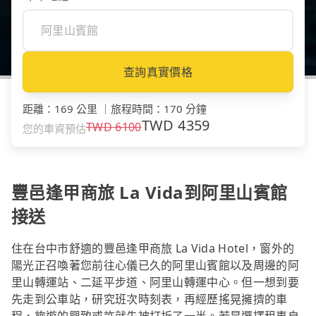
查詢真實價格
距離
：
169 公里
｜
旅程時間
：
170 分鐘
TWD
4359
TWD
6100
您的車資預估
豐邑逢甲商旅 La Vida到阿里山賓館
接送
住在台中市舒適的豐邑逢甲商旅 La Vida Hotel，窗外的
陽光正召喚著您前往心儀已久的阿里山賓館以及周邊的阿
里山轉運站、二延平步道、阿里山轉運中心。但一想到要
先走到公車站，研究班次時刻表，再經歷搖晃擁擠的車