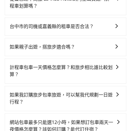
當天就要來回，那在台中路邊可隨租隨借的iRent應該是
約20分鐘，再乘坐22~37分鐘（平均29分）的高鐵從台
程車划算嗎？
你最便宜選擇。註冊完iRent的app後，可以每小時
中站前往嘉義高鐵站，每人票價380元，再用5分鐘出
如選擇小黃直達，在台中可以透過app叫車的有55688台
$115~205承租小轎車，每公里再額外加收$3.2，從豐邑
站、等待車站前排班的計程車，搭上小黃後約花142分
灣大車隊、Uber、Line Taxi、Yoxi等，如果在路邊攔不
逢甲商旅 La Vida Hotel到阿里山賓館的花費預估為
鐘、車費2,600元後，抵達阿里山賓館 (嘉義縣阿里山鄉)
台中市的司機或嘉義縣的租車是否合法？
到車，也可考慮打電話至豐邑逢甲商旅 La Vida Hotel附
$2,400~3,100（金額差異來自於平假日、車款差異、抵
的目的地。全程加上轉車時間共3小時33分鐘，假設4位
許多的Line群組或Facebook社團裡，有很多低價的白牌
近的計程車隊，如聯美汽車行、龍興計程車行永福站無
達目的地後多久原路返回），雖已將eTag和可能的每小
同行，高鐵加轉乘之平均每人花費為1,110元。不過，台
車、私家車或野雞車在招攬生意，這不僅是違法可能被
線車隊、天誠衛星計程車等叫車看看。依照里程跳錶計
時40元路邊停車費用預估進去，但額外的汽車保險與可
如果親子出遊，搭旅步適合嗎？
中市少部分小黃司機不按表收費，看乘客是外地人便漫
警察臨檢並趕下車，出意外後保險公司更是不會提供任
算，價格約為4,275~5,100元間，但如改預約tripool可
能的罰單都需自付。再者，和運的iRent只提供最基本的
天喊價或恣意繞路。但如果全程使用tripool並到府專車
適合的，另外旅步也特別為您心愛的寶貝準備了兒童座
何理賠，如果又遇到心術不正的司機，其犯罪行為可能
省高達$700。但如果要考慮到回程，嘉義縣僅有合法計
車型，如Toyota Yaris、Prius C、Vios這類乘坐體驗較
接送，則每人平均花費約1,090元，費時2小時50分鐘。
椅及兒童用增高墊供您選購(租借300元/個)，讓您和孩子
都無法監控或追查。最好別為了省小錢而冒上不必要的
程車約330輛，數量約為台中市的4%、密度僅雙北的
計程車包車一天價格怎麼算？和旅步相比誰比較划
差的車款，如果人數超過四位，更是沒有較大的七人座
選擇搭乘高鐵而不預約包車，不僅每人至少額外負擔20
出遊時安全更有保障。
風險。而tripool雇用的司機、使用的車輛以及配合的車
0.4%，其叫車的難度是雙北市的240倍。再加上台中市
算？
或九人座可供選擇，而且無人租車最令人詬病的就是車
元車資，而且更會額外浪費43分鐘在轉乘與等車上，現
行，一定符合台灣法律規定，除了司機擁有合法的職業
有些計程車司機不按錶計費，約有27%會採現場議價，
況，打開車門才發現仍有上一組乘客遺留的垃圾或者撞
在還不馬上來預約tripool！如果你是三人以下要乘車，
計程車包車的價格通常根據時間或距離計算，包車的價
駕駛執照以及良民證外，車輛一定投保最高300萬乘客
建議最好先上網預約，以免當場被坑受騙。雖然豐邑逢
凹的車門仍未被修理，每一次租車都好像在開樂透一
也可參考tripool的拼車共乘服務，最多可再節省50%的
格通常是根據時間或距離來計算，而且在不同城市和地
險。最好辨別叫的車是否合法，就看車牌的開頭，只要
如果我訂購旅步包車旅遊，可以幫我代規劃一日遊
甲商旅 La Vida Hotel到阿里山賓館的跳表小黃可能較為
樣。另外，偶爾也會遇到明明已經預約了時間但上一位
交通費用。
區，價格可能有所不同。另外，計程車包車價格也可能
不是R或T開頭的車，就一定是違法。
行程？
便宜，但當你們人數超過四位時，叫兩輛計程車的費用
用戶卻遲遲尚未歸還，又或者要還車時卻偏偏找不到停
會因為交通狀況等因素而有所變動。因此，在預定包車
就貴了，改預約一輛tripool的九人座廂型車最高可省
車位，對於急著用車或者要載其他乘客的人來說就有不
抱歉！目前旅步的包車服務只能提供交通接送服務，暫
之前，最好先詢問清楚具體價格和注意事項。相比之
$2,900。
小的風險。最後，雖然路邊隨租隨還看似方便，但實際
時還沒有規劃行程的服務。
下，旅步的包車服務價格相對更為透明和具體，一般是
網站包車最多只能選12小時，如果想訂包車兩天一
使用時還是有其區域的限制，實際可停靠的地點與你的
按照包車時間和里程、車型來計費，價格在網站上公開
夜價格怎麼算？該如何訂購？能代訂住宿？