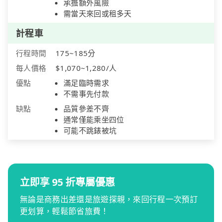
承擔額外風險
需當天來回或租多天
計程車
行程時間
175~185分
每人價格
$1,070~1,280/人
優點
滿足臨時需求
不需事先付款
缺點
品質參差不齊
通常僅能乘坐四位
可能不跳錶被坑
立即享 95 折專屬優惠
無論是商務出差還是旅遊探親，來回行程一次預訂
更划算，輕鬆節省旅費！