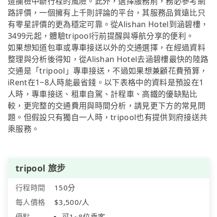
遭攔檢中斷行程的風險。此外，選擇服務前，務必參考網
路評價，一個擁有上千則評論的平台，其服務品質遠比只
有零星評價的更為穩定可靠。從Alishan Hotel到涵碧樓，
3499元起，體驗tripool行前提醒與導航分享的便利。
如果想知道包車或專車接送以外的交通選擇，在經過資料
整理與分析後得知，從Alishan Hotel去涵碧樓最快的陸路
交通是「tripool」專車接送，不過如果想兼顧花費預算，
iRent在1~8人時能最省錢。以下表格中的資料是預設在1
人時，專車接送、租車自駕、計程車、高鐵的優缺點比
較，更完整的交通費用與時間分析，請見更下方的常見問
題。但假設只有獨自一人時，tripool也有提供到府接送共
乘服務。
tripool 旅步
行程時間
150分
每人價格
$3,500/人
優點
可1~8位乘客