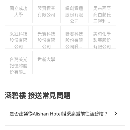
國立成功
翌實實業
緯創資通
馬來西亞
大學
有限公司
股份有限
商白蘭氏
公司
三得利股
份有限公
采鈺科技
光寶科技
聯發科技
司台灣分
美時化學
股份有限
股份有限
股份有限
製藥股份
公司
公司
公司
公司職工
有限公司
福利委員
台灣美光
世新大學
會
記憶體股
份有限公
司
涵碧樓 接送常見問題
是否建議從Alishan Hotel搭乘高鐵前往涵碧樓？
若要從Alishan Hotel搭高鐵前往涵碧樓，高鐵較貴、費