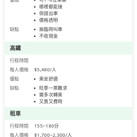
哪裡都能接
保證出車
價格透明
缺點
無臨時叫車
不收現金
高鐵
行程時間
每人價格
$5,480/人
優點
乘坐舒適
缺點
旺季一票難求
需多次轉乘
又貴又費時
租車
行程時間
155~180分
每人價格
$1,700~2,300/人