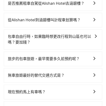
時，且難叫計程車前往高鐵站！從最早06:21一直到
是否推薦租車自駕從Alishan Hotel去涵碧樓？
23:27，嘉義-台中一天最多有60班次高鐵可搭乘。假設
如果你有台灣駕照且對自己駕駛技術有信心，且在車上
從Alishan Hotel (嘉義縣阿里山鄉) 前往最靠近的嘉義高
時不需要閉目養神（因為要自己開車），最重要的是你
鐵站，叫一輛計程車花費約2,600元、車程約142分鐘。
從Alishan Hotel到涵碧樓叫計程車划算嗎？
當天就要來回，那在嘉義路邊可隨租隨借的iRent應該是
抵達高鐵站後，步行進站、現場購票並於月台排隊的時
如選擇小黃直達，在嘉義可以透過app叫車的有55688台
你最便宜選擇。註冊完iRent的app後，可以每小時
間約15分鐘，再乘坐22~35分鐘（平均28分）的高鐵從
灣大車隊。依照里程跳錶計算，價格約為2,175~3,300元
$115~205承租小轎車，每公里再額外加收$3.2，從
嘉義站前往台中高鐵站，每人票價380元，再用10分鐘
包車自由行時，如果臨時想更改行程到山區也可以
間。不過嘉義縣僅有合法計程車約330輛，計程車密度為
Alishan Hotel到涵碧樓的花費預估為$1,700~2,300（金
出站、等待車站前排班的計程車，搭上小黃後約花70分
嗎？要加錢？
雙北的0.4%，也就是說要臨時叫到小黃的難度是台北或
額差異來自於平假日、車款差異、抵達目的地後多久原
鐘、車費2,500元後，抵達涵碧樓 (南投縣魚池鄉) 的目的
可以的，當您的旅程需要穿越山區或是高海拔地區時，
新北的200倍之多。如果當天或隔天也要原路返回，涵碧
路返回），雖已將eTag和可能的每小時40元路邊停車費
地。全程加上轉車時間共4小時25分鐘，假設一人獨行，
旅步可能會根據行經的路線是否超過海拔1500公尺來進
樓所在的南投縣的計程車更難叫，，建議事先做好規
用預估進去，但額外的汽車保險與可能的罰單都需自
旅步的包車旅遊，最早需要多久前預約呢？
交通費總計5,480元。不過嘉義縣領有合法執照的計程車
行額外的費用收取。但是，這些費用會在您下訂單後、
劃。再加上嘉義縣有些計程車司機不按錶計費，約有
付。再者，和運的iRent只提供最基本的車型，如Toyota
僅有300多輛，計程車的密度為雙北的0.4%，換句話
當您的行程確定後，建議盡早預訂包車服務，因為旅步
出發前先與您進行確認，確保您明確知道所有的費用。
47%會採現場議價，建議最好先上網預約，以免當場被
Yaris、Prius C、Vios這類乘坐體驗較差的車款，如果人
說，臨時要叫小黃的難度是雙北大城市的200倍，且
提供早鳥優惠，您越早預訂就能享有更優惠的價格。所
我們會透過Email的方式向您說明收費細節，讓您能更放
坑受騙。雖然Alishan Hotel到涵碧樓的跳表小黃可能較
無車旅遊最好的替代交通方式是？
數超過四位，更是沒有較大的七人座或九人座可供選
Alishan Hotel並未位於市區，可能根本無車可攔。縱使
以不妨趁早訂購，享受更划算的價格。
心地享受旅步為您提供的服務。
為便宜，但仍有臨時攔不到車以及計程車司機不跳錶計
擇，而且無人租車最令人詬病的就是車況，打開車門才
幸運攔到一輛小黃了，嘉義縣少部分小黃司機不按表收
如果您沒有車，想要出門旅遊，最好的替代交通方式要
費的風險，如你們人數在五人以上，分坐兩台計程車就
發現仍有上一組乘客遺留的垃圾或者撞凹的車門仍未被
費，看乘客是外地人便漫天喊價或恣意繞路。但如果全
看您旅遊的目的地而定。您可以善用大眾運輸，例如：
現在預約馬上有車嗎？
不太方便，反而能事先預約且品質穩定的tripool，可能
修理，每一次租車都好像在開樂透一樣。另外，偶爾也
程使用tripool並到府專車接送，則僅需花費約3,500
公車、捷運、客運等，或者考慮租車。如果您想要更便
更適合你。
會遇到明明已經預約了時間但上一位用戶卻遲遲尚未歸
元，費時2小時30分鐘。選擇搭乘高鐵而不預約包車，不
只要網站上能預約的日期與時間，就保證出車。不過
利的出行方式，您也可以選擇使用像是旅步提供的包車
還，又或者要還車時卻偏偏找不到停車位，對於急著用
僅至少額外負擔1,980元車資，而且更會額外浪費115分