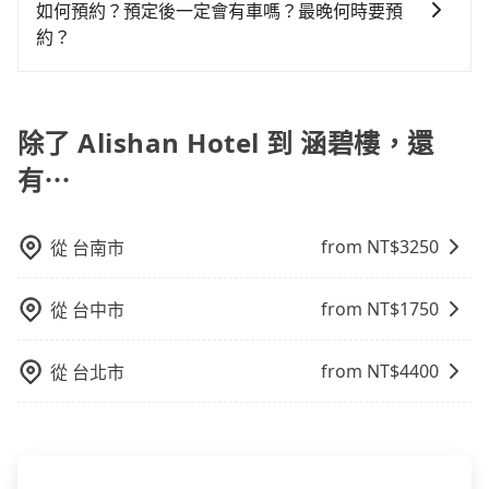
tripool並非計程車，無法隨招隨到，現在馬上預定從
服務，由專人到府接送，讓您更加輕鬆自在。
如何預約？預定後一定會有車嗎？最晚何時要預
車或者要載其他乘客的人來說就有不小的風險。最後，
鐘在轉乘與等車上，現在還不馬上來預約tripool！
Alishan Hotel去涵碧樓的車，最快也是四小時後出發的
約？
雖然路邊隨租隨還看似方便，但實際使用時還是有其區
車。
域的限制，實際可停靠的地點與你的上下車地點仍有段
如要預約從Alishan Hotel前往涵碧樓的專車接送服務，
距離，在遇到下雨天或者載行李時，就顯得非常不便。
可直接線上輸入上下車地點或地址，三秒內即可查到真
實價格，照著步驟填寫完乘客資料與線上刷卡，訂單即
除了 Alishan Hotel 到 涵碧樓，還
成立。在拿到訂單編號後，隨即會在手機上收到簡訊以
有⋯
及電子郵件確認信，如此就完成預約了，而司機與車輛
的詳細資料，將於乘車前一晚八點透過SMS和EMAIL提
供。一旦付款完畢，tripool保證出車。一般建議出發前
from NT$
3250
從
台南市
一天中午以前完成預約，越早下訂價格越低價，如臨時
需要，前一天傍晚五點前仍會收單，最遲如當天下午過
from NT$
1750
從
台中市
後乘車，四小時前仍能預約。
from NT$
4400
從
台北市