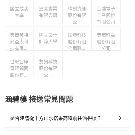
國立成功
翌實實業
緯創資通
台達電子
大學
有限公司
股份有限
工業股份
公司
有限公司
美商英特
國立彰化
聯發科技
美商科磊
爾亞太科
師範大學
股份有限
股份有限
技有限公
公司職工
公司
司
福利委員
世紀智庫
友訊科技
會
管理顧問
股份有限
股份有限
公司
公司
涵碧樓 接送常見問題
是否建議從十方山水搭乘高鐵前往涵碧樓？
若要從十方山水搭高鐵前往涵碧樓，高鐵較貴、費時，