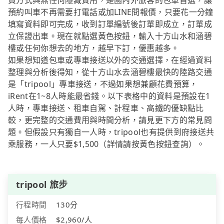
費方式與無任何隱藏費用，是國內外旅客的包車首選，讓
預約叫車不再需要打電話或加LINE問報價，只要花一分鐘
填寫資料即可完成，收到訂單編號後訂單即成立，訂單成
立保證出車。現在就點選黃色按鈕，輸入十方山水和涵碧
樓或任何你想去的地方，越早下訂，優惠越多。
如果想知道包車或專車接送以外的交通選擇，在經過資料
整理與分析後得知，從十方山水去涵碧樓最快的陸路交通
是「tripool」專車接送，不過如果想兼顧花費預算，
iRent在1~8人時能最省錢。以下表格中的資料是預設在1
人時，專車接送、租車自駕、計程車、高鐵的優缺點比
較，更完整的交通費用與時間分析，請見更下方的常見問
題。但假設只有獨自一人時，tripool也有提供到府接送共
乘服務，一人只要$1,500（詳情請按黃色按鈕查詢）。
tripool 旅步
行程時間
130分
每人價格
$2,960/人