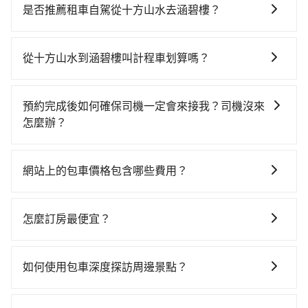
且難叫計程車前往高鐵站！從最早06:21一直到23:27，
是否推薦租車自駕從十方山水去涵碧樓？
嘉義-台中一天最多有60班次高鐵可搭乘。假設從十方山
如果你有台灣駕照且對自己駕駛技術有信心，且在車上
水 (嘉義縣番路鄉) 前往最靠近的嘉義高鐵站，叫一輛計
時不需要閉目養神（因為要自己開車），最重要的是你
程車花費約700元、車程約41分鐘。抵達高鐵站後，步
從十方山水到涵碧樓叫計程車划算嗎？
當天就要來回，那在嘉義路邊可隨租隨借的iRent應該是
行進站、現場購票並於月台排隊的時間約15分鐘，再乘
如選擇小黃直達，在嘉義可以透過app叫車的有55688台
你最便宜選擇。註冊完iRent的app後，可以每小時
坐22~35分鐘（平均28分）的高鐵從嘉義站前往台中高
灣大車隊。依照里程跳錶計算，價格約為2,515~3,000元
$115~205承租小轎車，每公里再額外加收$3.2，從十方
鐵站，每人票價380元，再用10分鐘出站、等待車站前
預約完成後如何確保司機一定會來接我？司機沒來
間，若改選tripool的專車服務可再更便宜。但如果你無
山水到涵碧樓的花費預估為$1,850~2,500（金額差異來
排班的計程車，搭上小黃後約花70分鐘、車費2,500元
怎麼辦？
法提前預約，或偏好臨時叫車，那要注意嘉義縣僅有合
自於平假日、車款差異、抵達目的地後多久原路返
後，抵達涵碧樓 (南投縣魚池鄉) 的目的地。全程加上轉
只要完成預約並付款完成，訂單就成立，tripool也保證
法計程車約330輛，計程車密度為雙北的0.4%，也就是
回），雖已將eTag和可能的每小時40元路邊停車費用預
車時間共2小時44分鐘，假設一人獨行，交通費總計
派車。在出發前一天晚上八點時，會透過電子郵件與簡
說要臨時叫到小黃的難度是台北或新北的200倍之多。如
估進去，但額外的汽車保險與可能的罰單都需自付。再
網站上的包車價格包含哪些費用？
3,580元。不過嘉義縣領有合法執照的計程車僅有300多
訊提供司機的姓名、電話、車牌、車型等資訊，如在約
果當天或隔天也要原路返回，涵碧樓所在的南投縣的計
者，和運的iRent只提供最基本的車型，如Toyota
輛，計程車的密度為雙北的0.4%，換句話說，臨時要叫
網站上的價格已包含基本車趟所有費用，即最高 300 萬
定好的時間與上車地點沒有看到司機，可主動電話聯
程車更難叫，，建議事先做好規劃。再加上嘉義縣有些
Yaris、Prius C、Vios這類乘坐體驗較差的車款，如果人
小黃的難度是雙北大城市的200倍。縱使幸運攔到一輛小
乘客險、司機小費、營業稅等，不會再有其他額外的費
繫，可能原本約定的地點不適合暫停而改停靠在附近的
計程車司機不按錶計費，約有47%會採現場議價，建議
怎麼訂房最便宜？
數超過四位，更是沒有較大的七人座或九人座可供選
黃了，嘉義縣少部分小黃司機不按表收費，看乘客是外
用產生。
位置。但如果遇到車輛故障或者前一趟車嚴重耽誤，
最好先上網預約，以免當場被坑受騙。雖然十方山水到
擇，而且無人租車最令人詬病的就是車況，打開車門才
地人便漫天喊價或恣意繞路。但如果全程使用tripool並
現在旅客預訂飯店已經很少透過旅行社，大多是透過
tripool會盡快改派以減少乘客等待的時間。
涵碧樓的跳表小黃可能較為便宜，但當你們人數超過四
發現仍有上一組乘客遺留的垃圾或者撞凹的車門仍未被
到府專車接送，則僅需花費約2,960元，費時2小時8分
OTA (online travel agent) 來完成，除了可以快速依據
如何使用包車深度探訪周邊景點？
位時，叫兩輛計程車的費用就貴了，改預約一輛tripool
修理，每一次租車都好像在開樂透一樣。另外，偶爾也
鐘。選擇搭乘高鐵而不預約包車，不僅至少額外負擔620
地區、價位、人數、特殊需求來搜尋適合的旅店與房
的九人座廂型車最高可省$2,200。
會遇到明明已經預約了時間但上一位用戶卻遲遲尚未歸
元車資，而且更會額外浪費36分鐘在轉乘與等車上，現
使用包車進行深度探訪周邊景點時，可以充分利用包車
型，更重要的是通常價格是官網的6~8折，如果又有加入
還，又或者要還車時卻偏偏找不到停車位，對於急著用
在還不馬上來預約tripool！