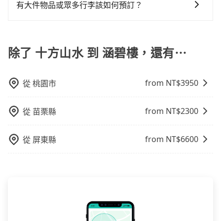
的便利性和彈性，探訪更多的景點，並且可以按照自己
會員或者使用特定的信用卡，還可以累積點數做現金回
有大件物品或眾多行李該如何預訂？
車或者要載其他乘客的人來說就有不小的風險。最後，
的節奏和時間進行遊覽。除了景點本身，還可以體驗周
饋或未來換取免費的住房。台灣人常用的線上訂房平台
雖然路邊隨租隨還看似方便，但實際使用時還是有其區
一般情況，九人座最多可以乘坐八位乘客以及置放六件
邊的文化和風俗，品嚐當地的美食，與當地人交流，深
有Booking.com、Agoda.com、Hotels.com、
域的限制，實際可停靠的地點與你的上下車地點仍有段
30吋的行李箱，但如有大件行李、衝浪板、樂器、廣告
入體驗當地的生活和文化。在探訪景點時，可以積極尋
Expedia.com、Trip.com等。正常來說，線上刷卡付款
距離，在遇到下雨天或者載行李時，就顯得非常不便。
看板、床墊、折疊單車、家電等，在乘客人數不多的情
除了 十方山水 到 涵碧樓，還有⋯
找當地導遊或者向當地居民請教，了解更多的深度資訊
完後預定就完成，事先不用電話確認空房，事後也不用
況下，可以將後座倒放來騰出置物空間。基本上只要不
和內幕，並且可以在旅途中收集更多的故事和經驗，豐
告知付款完畢，一切都能在網路上操作。但有些較冷門
遮住司機視線、不會破壞車體、不影響行車安全，會讓
富自己的旅程。
或規模較小的飯店，有可能再多平台同時上架而發生超
from NT$
3950
從
桃園市
乘客盡量塞、盡量放。在預定前，建議先丈量好尺寸，
賣的現象，便有可能到了現場卻沒房可住的窘境，所以
並事先透過官網的線上客服洽詢，確認沒問題再下訂。
在預定時要不選擇評分高、評論多的飯店，不然就是還
要再人工電話與飯店確認。預訂民宿方面，如不怕麻
from NT$
2300
從
苗栗縣
煩，有些時候直接打電話問的價格可能比民宿訂房網來
得便宜，但缺點就是多數要匯款並再人工確認。假如不
from NT$
6600
從
屏東縣
介意多花一點錢省下這些瑣碎的事，台灣本土的AsiaYo
或者國際Airbnb都值得推薦。