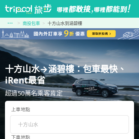
南投包車
十方山水到涵碧樓
十方山水→涵碧樓：包車最快、
iRent最省
超過50萬名乘客肯定
上車地點
下車地點