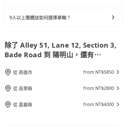
必須乘坐兒童座椅。 3) 搭乘寵物友善專車卻沒有裝籠。
包車、白牌車、計程車三種交通方式的價格及服務說
避免影響行車安全，請您務將寵物置入提籠或提袋內。
明： 包車：可以依照個人行程需要靈活安排時間，價格
9人以上團體該如何選擇車輛？
依平台預定時價格而定，通常愈長程價格CP值愈高。 計
在Line群組或Facebook社團裡，有司機標榜能提供乘坐
程車：可24小時隨叫隨到，價格依跳錶而定，如有塞車
9人以上之廂型車，其實屬違法。在現行法律下，營業小
也會計算延遲費用，最終價格通常要下車時才知。價格
客車最多座位數量就是9人，如扣掉司機就只能乘坐8位
除了 Alley 51, Lane 12, Section 3,
比包車貴。 白牌車：通常價格較包車便宜，但司機素
乘客，如果要10人以上就是營業大客車的範疇，也就是
質、品質不一，如行程有問題，事後無法提供客服申訴
Bade Road 到 陽明山，還有⋯
中型巴士或大型遊覽車。非法改裝的車輛，不僅與車輛
處理。
行照不符，連司機的駕照都會不符。在路上被警察盤查
請下車終止行程事小，如果發生意外，保險公司可不予
from NT$
5850
從
高雄市
賠償就事大了。千萬別為了省小錢而把朋友親人的安全
給賭上。通常人數沒有超過10位，建議預約一台九人座
from NT$
2800
從
苗栗縣
與一台小轎車比較划算，如人數超過12位就一定是叫一
台中巴比較方便。但也有例外，比方說有些山區或路段
是禁止大客車通行的，建議在預定時最好先與車行或平
from NT$
4300
從
嘉義縣
台確認。