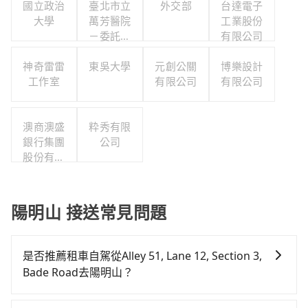
國立政治
臺北市立
外交部
台達電子
大學
萬芳醫院
工業股份
－委託財
有限公司
團法人臺
神奇雷雷
東吳大學
北醫學大
元創公關
博樂設計
工作室
學辦理
有限公司
有限公司
澳商澳盛
粋秀有限
銀行集團
公司
股份有限
公司台北
分公司
陽明山 接送常見問題
是否推薦租車自駕從Alley 51, Lane 12, Section 3,
Bade Road去陽明山？
如果你有台灣駕照且對自己駕駛技術有信心，且需要絕