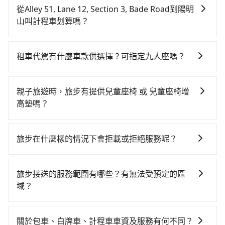
對的時間彈性，在北北基桃竹有提供甲地乙還的iRent應
從Alley 51, Lane 12, Section 3, Bade Road到陽明
該適合你。註冊完iRent的app後，可以每小時
山叫計程車划算嗎？
$115~205（平假日與車型而有不同）承租小轎車，每公
如選擇小黃直達，在台北可以透過app叫車的有55688台
里再額外加收$3.2，從Alley 51, Lane 12, Section 3,
灣大車隊、Uber、Line Taxi、Yoxi等，如果在路邊攔不
Bade Road到陽明山的花費預估為$150~200，雖已將每
租車代駕有什麼車款供選擇？可指定九人座嗎？
到車，也可考慮打電話至附近的計程車隊，如優良駕駛
小時40元路邊停車費用預估進去，但額外的汽車保險與
tripool提供的車型以五人座小轎車、休旅車與九人座箱
車隊、弘祥交通、仁揚交通等叫車看看。依照里程跳錶
可能的罰單都需自付。再者，和運的iRent只提供最基本
型車為主，車款品牌以豐田Toyota、福特Ford、福斯
計算，價格約為115~140元間。雖然Alley 51, Lane 12,
的車型，如Toyota Yaris、Prius C、Vios這類乘坐體驗
親子旅遊時，旅步有提供兒童座椅 或 兒童座椅增
VW為主，其中也有少量進口車像凌志Lexus、特斯拉
Section 3, Bade Road到陽明山的跳表小黃可能較為便
較差的車款，如果人數超過四位，更是沒有較大的七人
高墊嗎？
Tesla、賓士Benz等高級車款。全部五年內合法營業用
宜，但仍有臨時攔不到車以及計程車司機不跳錶計費的
座或九人座可供選擇，而且無人租車最令人詬病的就是
是的，我們提供兒童安全座椅。一台車至多提供一個兒
車，百分百無菸車，乘客均有最高500萬乘客險。如果有
風險，如你們人數在五人以上，分坐兩台計程車就不太
車況，打開車門才發現仍有上一組乘客遺留的垃圾或者
童座椅。每趟每個租金 NT$300。您可以在預定服務時
特殊需求或人數較多，需要大T保母車、20人座中巴、
方便，反而能事先預約且品質穩定的tripool，可能更適
旅步在什麼樣的情況下會拒載或拒絕服務呢？
撞凹的車門仍未被修理，每一次租車都好像在開樂透一
填寫您的需求。
40人座大巴或遊覽車，可特別填單並另外報價。
合你。
樣。另外，偶爾也會遇到明明已經預約了時間但上一位
當您使用 tripool 旅步乘車日期當天，若發生以下 3 項
用戶卻遲遲尚未歸還，又或者要還車時卻偏偏找不到停
原因，司機有權拒絕服務： 1) 當日搭車人數或行李超過
旅步接送的服務範圍有哪些？有無法受預定的區
車位，對於急著用車或者要載其他乘客的人來說就有不
訂購時填寫的數量。請務必確實填寫當日實際攜帶的行
域？
小的風險。最後，雖然路邊隨租隨還看似方便，但實際
李及乘坐的總人數，包含成人及兒童／嬰幼兒。 2) 孩童
使用時還是有其區域的限制，實際可停靠的地點與你的
旅步的服務範圍是只要車子能進去且沒有管制地方，我
同行，卻無自備或加購兒童座椅。提醒您，為了保護孩
上下車地點仍有段距離，在遇到下雨天或者載行李時，
們都能提供服務。
童的安全，依道路交通安全規則規定，四歲以下的孩童
關於包車、白牌車、計程車車資及服務有何不同？
就顯得非常不便。